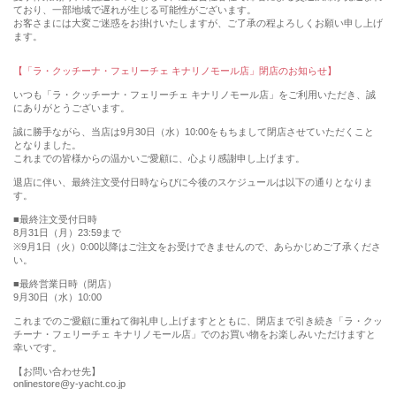
ており、一部地域で遅れが生じる可能性がございます。
お客さまには大変ご迷惑をお掛けいたしますが、ご了承の程よろしくお願い申し上げ
ます。
【「ラ・クッチーナ・フェリーチェ キナリノモール店」閉店のお知らせ】
いつも「ラ・クッチーナ・フェリーチェ キナリノモール店」をご利用いただき、誠
にありがとうございます。
誠に勝手ながら、当店は9月30日（水）10:00をもちまして閉店させていただくこと
となりました。
これまでの皆様からの温かいご愛顧に、心より感謝申し上げます。
退店に伴い、最終注文受付日時ならびに今後のスケジュールは以下の通りとなりま
す。
■最終注文受付日時
8月31日（月）23:59まで
※9月1日（火）0:00以降はご注文をお受けできませんので、あらかじめご了承くださ
い。
■最終営業日時（閉店）
9月30日（水）10:00
これまでのご愛顧に重ねて御礼申し上げますとともに、閉店まで引き続き「ラ・クッ
チーナ・フェリーチェ キナリノモール店」でのお買い物をお楽しみいただけますと
幸いです。
【お問い合わせ先】
onlinestore@y-yacht.co.jp