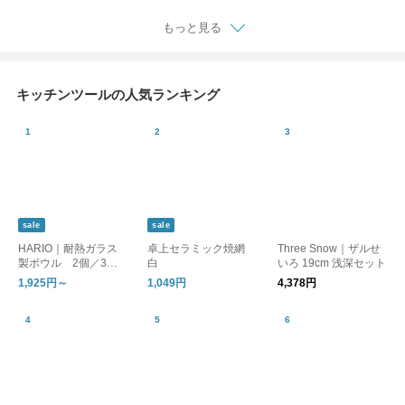
もっと見る
キッチンツールの人気ランキング
sale
sale
HARIO｜耐熱ガラス
卓上セラミック焼網
Three Snow｜ザルせ
製ボウル 2個／3個
白
いろ 19cm 浅深セット
セット
1,925円～
1,049円
4,378円