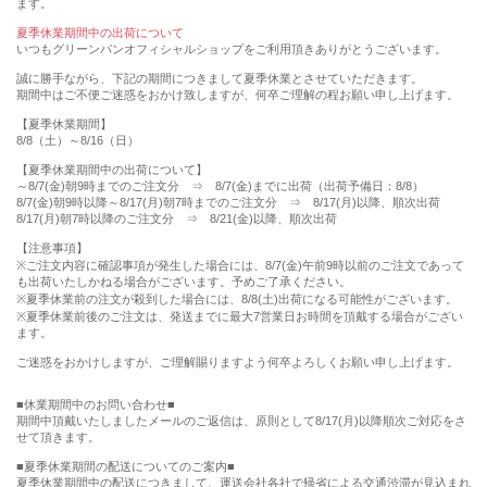
ます。
夏季休業期間中の出荷について
いつもグリーンパンオフィシャルショップをご利用頂きありがとうございます。
誠に勝手ながら、下記の期間につきまして夏季休業とさせていただきます。
期間中はご不便ご迷惑をおかけ致しますが、何卒ご理解の程お願い申し上げます。
【夏季休業期間】
8/8（土）～8/16（日）
【夏季休業期間中の出荷について】
～8/7(金)朝9時までのご注文分 ⇒ 8/7(金)までに出荷（出荷予備日：8/8）
8/7(金)朝9時以降～8/17(月)朝7時までのご注文分 ⇒ 8/17(月)以降、順次出荷
8/17(月)朝7時以降のご注文分 ⇒ 8/21(金)以降、順次出荷
【注意事項】
※ご注文内容に確認事項が発生した場合には、8/7(金)午前9時以前のご注文であって
も出荷いたしかねる場合がございます。予めご了承ください。
※夏季休業前の注文が殺到した場合には、8/8(土)出荷になる可能性がございます。
※夏季休業前後のご注文は、発送までに最大7営業日お時間を頂戴する場合がござい
ます。
ご迷惑をおかけしますが、ご理解賜りますよう何卒よろしくお願い申し上げます。
■休業期間中のお問い合わせ■
期間中頂戴いたしましたメールのご返信は、原則として8/17(月)以降順次ご対応をさ
せて頂きます。
■夏季休業期間の配送についてのご案内■
夏季休業期間中の配送につきまして、運送会社各社で帰省による交通渋滞が見込まれ