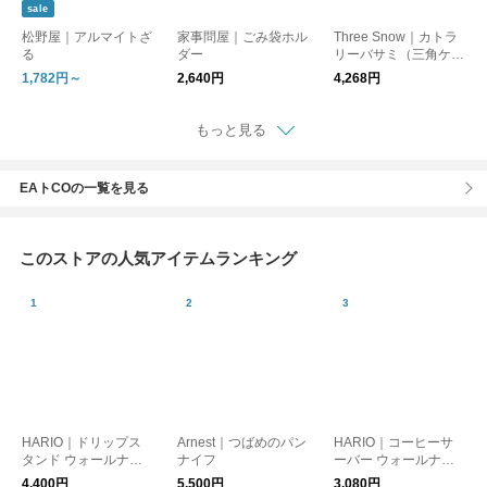
sale
松野屋｜アルマイトざ
家事問屋｜ごみ袋ホル
Three Snow｜カトラ
る
ダー
リーバサミ（三角ケー
ス付き） キッチンツ
1,782円～
2,640円
4,268円
ール/調理道具
もっと見る
EAトCOの一覧を見る
このストアの人気アイテムランキング
HARIO｜ドリップス
Arnest｜つばめのパン
HARIO｜コーヒーサ
タンド ウォールナッ
ナイフ
ーバー ウォールナッ
ト
ト
4,400円
5,500円
3,080円