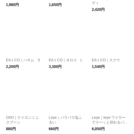
ディ
1,980円
1,650円
2,420円
EAトCO｜ハサム S
EAトCO｜オロス L
EAトCO｜スクウ
2,200円
3,300円
1,540円
OXO｜ナイロンミニ
Leye｜パラパラ塩ふ
Leye｜leye ワイヤー
スプーン
るい
でスーッと切れるバタ
ーカッター
880円
660円
6,050円