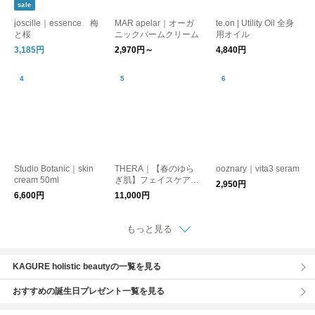
sale
joscille｜essence 梅
MAR apelar｜オーガ
te.on | Utility Oil 全身
と桜
ニックバームクリーム
用オイル
3,185円
2,970円～
4,840円
Studio Botanic｜skin
THERA｜【春のゆら
ooznary｜vita3 seram
cream 50ml
ぎ肌】フェイスケアセ
2,950円
ット
6,600円
11,000円
もっと見る
KAGURE holistic beautyの一覧を見る
おすすめの誕生日プレゼント一覧を見る