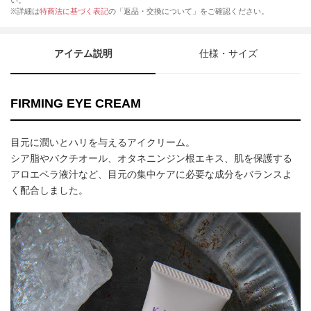
い。
※詳細は
特商法に基づく表記
の「返品・交換について」をご確認ください。
アイテム説明
仕様・サイズ
FIRMING EYE CREAM
目元に潤いとハリを与えるアイクリーム。
シア脂やバクチオール、オタネニンジン根エキス、肌を保護する
アロエベラ液汁など、目元の集中ケアに必要な成分をバランスよ
く配合しました。