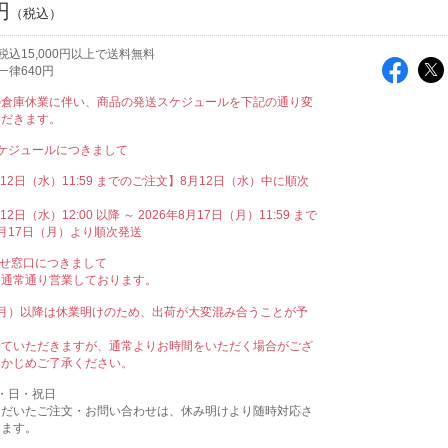
円
込15,000円以上で送料無料
一律640円
の倉庫休業に伴い、商品の発送スケジュールを下記の通り変
ただきます。
ケジュールにつきまして
月12日（水）11:59 までのご注文】8月12日（水）中に順次
12日（水）12:00 以降 ～ 2026年8月17日（月）11:59 まで
月17日（月）より順次発送
わせ窓口につきまして
も通常通り営業しております。
（月）以降は休業明けのため、出荷が大変混み合うことが予
。
せていただきますが、通常よりお時間をいただく場合がござ
らかじめご了承ください。
・日・祝日
ただいたご注文・お問い合わせは、休み明けより随時対応さ
きます。