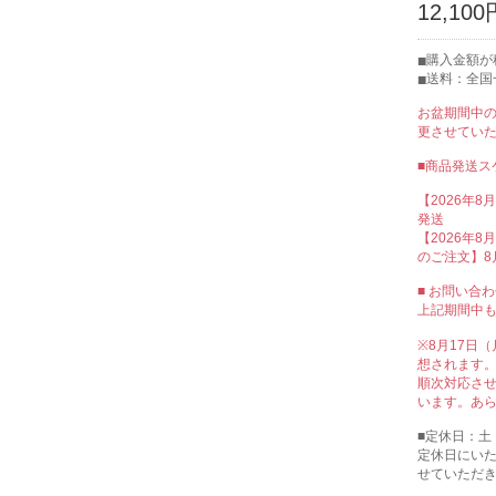
12,100
購入金額が税
送料：全国
お盆期間中
更させてい
■商品発送ス
【2026年8
発送
【2026年8月
のご注文】8
■ お問い合
上記期間中
※8月17日
想されます
順次対応さ
います。あ
■定休日：土
定休日にい
せていただ