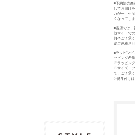
■予約販売
してお届け
万が一、生
くなってし
■当店では
他サイトで
何卒ご了承
途ご連絡さ
■ラッピン
ッピング希
※ラッピン
※サイズ・
で、ご了承
※熨斗付け