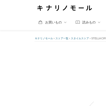
お買いもの
読みもの
キナリノモール
›
ストア一覧
›
スタイルストア
›
STELLA 