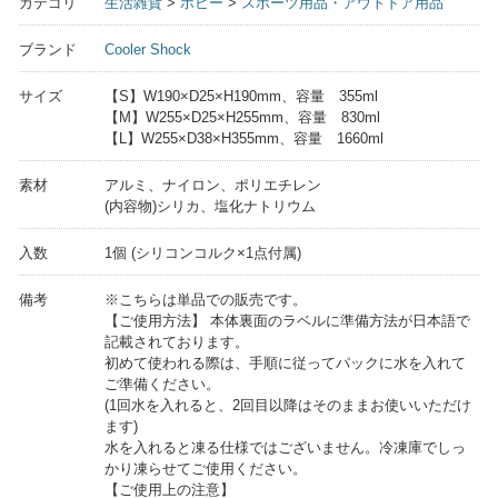
カテゴリ
生活雑貨
>
ホビー
>
スポーツ用品・アウトドア用品
ブランド
Cooler Shock
サイズ
【S】W190×D25×H190mm、容量 355ml
【M】W255×D25×H255mm、容量 830ml
【L】W255×D38×H355mm、容量 1660ml
素材
アルミ、ナイロン、ポリエチレン
(内容物)シリカ、塩化ナトリウム
入数
1個 (シリコンコルク×1点付属)
備考
※こちらは単品での販売です。
【ご使用方法】 本体裏面のラベルに準備方法が日本語で
記載されております。
初めて使われる際は、手順に従ってパックに水を入れて
ご準備ください。
(1回水を入れると、2回目以降はそのままお使いいただけ
ます)
水を入れると凍る仕様ではございません。冷凍庫でしっ
かり凍らせてご使用ください。
【ご使用上の注意】