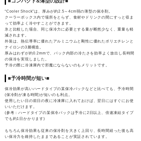
■コンパクト&薄型の設計■
“Cooler Shock”は、厚みが約2.5～4cm弱の薄型の保冷剤。
クーラーボックス内で場所をとらず、食材やドリンクの間にすっと収ま
って効率よく冷やすことができます。
氷と比較した場合、同じ保冷力に必要とする量が断然少なく、重量も軽
減されます。
外装は、熱伝導率に優れたアルミニウムと剛性に優れたポリエチレンと
ナイロンの3層構造。
厚みはわずが約0.2mmで、パック内部の冷たさを効率よく放出し長時間
の保冷を実現しました。
予冷の際に冷凍庫内で邪魔にならないのもメリットです。
■予冷時間が短い■
保冷効果が高いハードタイプの某保冷パックなどと比べても、予冷時間
(保冷剤が凍る時間)が短いのも利点。
使用したい日の前日の夜に冷凍庫に入れておけば、翌日にはすぐにお使
いいただけます。
(参考：ハードタイプの某保冷パックは予冷に2日以上、倍速凍結タイプ
でも約1日かかります)
もちろん保冷効果も従来の保冷剤を大きく上回り、長時間経った後も高
い保冷力を維持したままであることが実証されています。