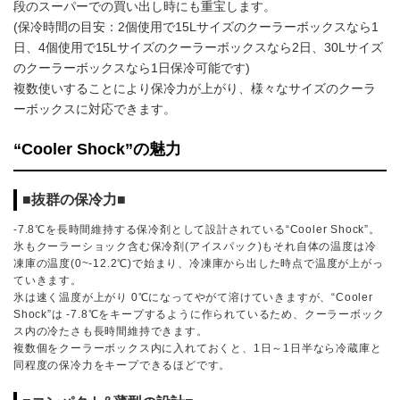
段のスーパーでの買い出し時にも重宝します。
(保冷時間の目安：2個使用で15Lサイズのクーラーボックスなら1
日、4個使用で15Lサイズのクーラーボックスなら2日、30Lサイズ
のクーラーボックスなら1日保冷可能です)
複数使いすることにより保冷力が上がり、様々なサイズのクーラ
ーボックスに対応できます。
“Cooler Shock”の魅力
■抜群の保冷力■
-7.8℃を長時間維持する保冷剤として設計されている“Cooler Shock”。
氷もクーラーショック含む保冷剤(アイスパック)もそれ自体の温度は冷
凍庫の温度(0~-12.2℃)で始まり、冷凍庫から出した時点で温度が上がっ
ていきます。
氷は速く温度が上がり 0℃になってやがて溶けていきますが、“Cooler
Shock”は -7.8℃をキープするように作られているため、クーラーボック
ス内の冷たさも長時間維持できます。
複数個をクーラーボックス内に入れておくと、1日～1日半なら冷蔵庫と
同程度の保冷力をキープできるほどです。