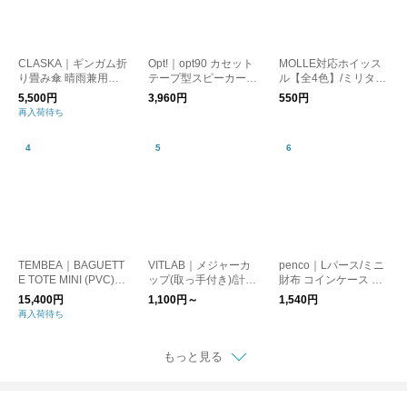
CLASKA｜ギンガム折
Opt!｜opt90 カセット
MOLLE対応ホイッス
り畳み傘 晴雨兼用
テープ型スピーカー/B
ル【全4色】/ミリタリ
（遮光）
luetooth
ー 笛 防災
5,500円
3,960円
550円
再入荷待ち
TEMBEA｜BAGUETT
VITLAB｜メジャーカ
penco｜Lパース/ミニ
E TOTE MINI (PVC)
ップ(取っ手付き)/計量
財布 コインケース カ
DOG-1/トートバッグ
カップ ドイツ製
ードケース
15,400円
1,100円～
1,540円
犬
再入荷待ち
もっと見る