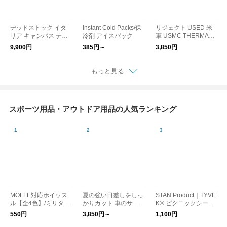
デッドストック イタ
Instant Cold Packs/保
リジェクト USED 米
リア キャンバス テン
冷剤 アイスパック
軍 USMC THERMAR
トケース
EST社製 アコーディ
9,900円
385円～
3,850円
オン式 スリーピング
マット/キャンプマッ
ト
もっと見る
スポーツ用品・アウトドア用品の人気ランキング
MOLLE対応ホイッス
夏の強い日差しをしっ
STAN Product｜TYVE
ル【全4色】/ミリタリ
かりカット 車のサン
K® ピクニックシー
ー 笛 防災
シェード / ZECL
ト レジャーシート
550円
3,850円～
1,100円