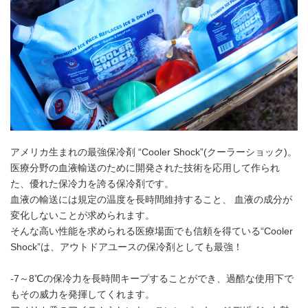
アメリカ生まれの最強保冷剤 “Cooler Shock”(クーラーショック)。
医療分野の血液輸送のために開発された技術を応用して作られ
た、優れた保冷力を誇る保冷剤です。
血液の輸送には規定の温度を長時間維持すること、 血液の成分が
変化しないことが求められます。
そんな高い性能を求められる医療場面でも信頼を得ている“Cooler
Shock”は、アウトドアユースの保冷剤としても最強！
-7～8℃の保冷力を長時間キープすることができ、過酷な使用下で
もその威力を発揮してくれます。