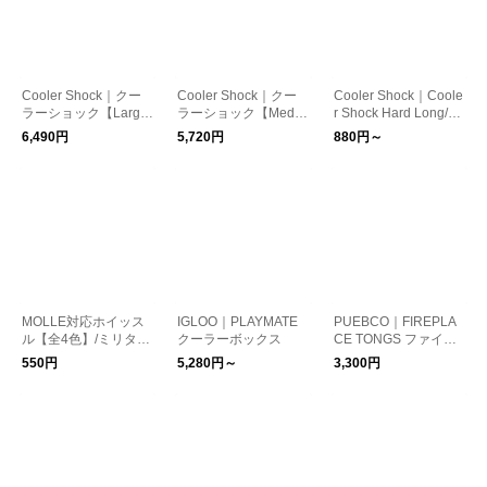
Cooler Shock｜クー
Cooler Shock｜クー
Cooler Shock｜Coole
ラーショック【Larg
ラーショック【Mediu
r Shock Hard Long/保
e・3pcsセット】/保冷
m・4pcsセット】/保
冷剤
6,490円
5,720円
880円～
剤セット
冷剤セット
MOLLE対応ホイッス
IGLOO｜PLAYMATE
PUEBCO｜FIREPLA
ル【全4色】/ミリタリ
クーラーボックス
CE TONGS ファイア
ー 笛 防災
プレース トング/火ば
550円
5,280円～
3,300円
さみ 薪バサミ