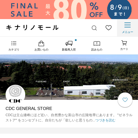
メニュー
カート
カテゴリ
お買いもの
新着再入荷
読みもの
CDC GENERAL STORE
CDCは立山連峰にほど近い、自然豊かな富山市の丘陵地帯にあります。 "ゼネラル
ストア" をコンセプトに、自分たちが「欲しいと思うもの...
つづきを読む