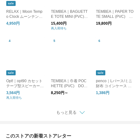
sale
RELAX｜Moon Temp
TEMBEA｜BAGUETT
TEMBEA｜PAPER TO
o Clock ムーンテンポ
E TOTE MINI (PVC)
TE SMALL (PVC) D
クロック/置時計 目覚
DOG-1/トートバッグ
OG-1/トートバッグ 犬
4,950円
15,400円
19,800円
まし時計
犬
再入荷待ち
sale
sale
Opt!｜opt90 カセット
TEMBEA｜巾着 POC
penco｜Lパース/ミニ
テープ型スピーカー/B
HETTE (PVC) DOG-
財布 コインケース カ
luetooth
1/ポシェット/巾着 バ
ードケース
3,564円
8,250円～
1,386円
ッグ 犬
再入荷待ち
もっと見る
このストアの新着ストアレター