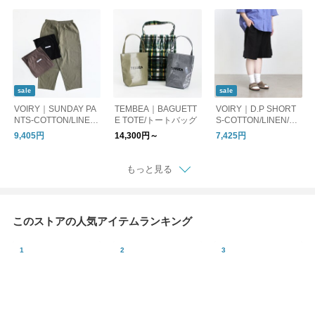
sale
sale
VOIRY｜SUNDAY PA
TEMBEA｜BAGUETT
VOIRY｜D.P SHORT
NTS-COTTON/LINEN/
E TOTE/トートバッグ
S-COTTON/LINEN/ハ
イージーパンツ コッ
ーフパンツ ショート
9,405円
14,300円～
7,425円
トン リネン
パンツ
もっと見る
このストアの人気アイテムランキング