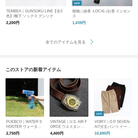
sale
TEMBEA｜GUNSOKU LINE【全3
植物△線香 -LOCAL-/お香 インセン
色】/靴下 ソックス グンソク
ス
2,200円
1,439円
全てのアイテムを見る
このストアの新着アイテム
sale
PUEBCO｜WATER S
VINTAGE｜U.S. AIR F
VOIRY｜D.P SEVEN-
HOOTER ウォーター
ORCE ウエスタン ベ
A/7分丈パンツ イージ
シューター/水鉄砲
ルトバックル
ーパンツ
2,750円
4,400円
10,890円