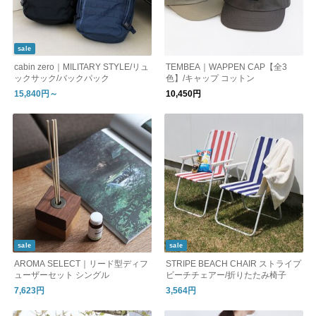
sale
cabin zero｜MILITARY STYLE/リュ
TEMBEA｜WAPPEN CAP【全3
ックサック/バックパック
色】/キャップ コットン
15,840円～
10,450円
sale
sale
AROMA SELECT｜リード型ディフ
STRIPE BEACH CHAIR ストライプ
ューザーセット シングル
ビーチチェアー/折りたたみ椅子
7,623円
3,564円