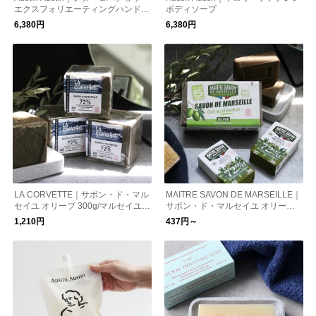
エクスフォリエーティングハンドソ
ボディソープ
ープ 300ml
6,380円
6,380円
LA CORVETTE｜サボン・ド・マル
MAITRE SAVON DE MARSEILLE｜
セイユ オリーブ 300g/マルセイユ石
サボン・ド・マルセイユ オリーブ/
鹸 オリーブ石鹸
マルセイユ石鹸 オリーブ石鹸
1,210円
437円～