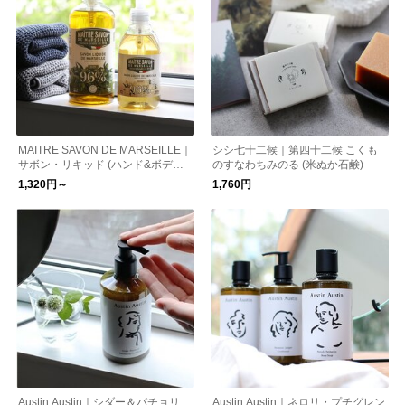
MAITRE SAVON DE MARSEILLE｜
シシ七十二候｜第四十二候 こくも
サボン・リキッド (ハンド&ボディ
のすなわちみのる (米ぬか石鹸)
ソープ)
1,320円～
1,760円
Austin Austin｜シダー＆パチョリ
Austin Austin｜ネロリ・プチグレン