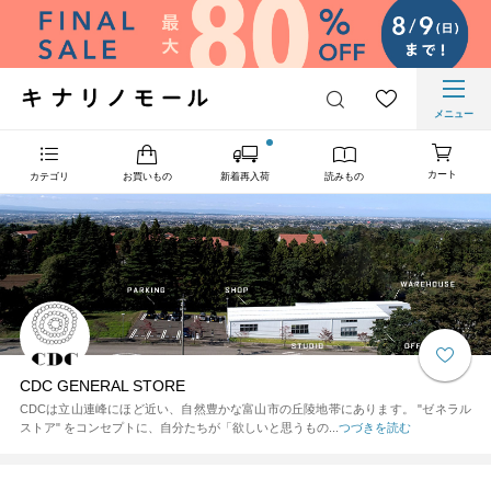
メニュー
カート
カテゴリ
お買いもの
新着再入荷
読みもの
CDC GENERAL STORE
CDCは立山連峰にほど近い、自然豊かな富山市の丘陵地帯にあります。 "ゼネラル
ストア" をコンセプトに、自分たちが「欲しいと思うもの...
つづきを読む