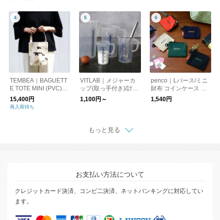
TEMBEA｜BAGUETT
VITLAB｜メジャーカ
penco｜Lパース/ミニ
E TOTE MINI (PVC)
ップ(取っ手付き)/計量
財布 コインケース カ
DOG-1/トートバッグ
カップ ドイツ製
ードケース
15,400円
1,100円～
1,540円
犬
再入荷待ち
もっと見る
お支払い方法について
クレジットカード決済、コンビ二決済、ネットバンキングに対応してい
ます。