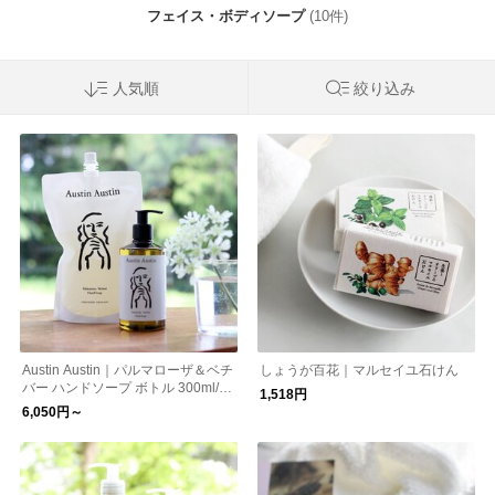
フェイス・ボディソープ
(10件)
人気順
絞り込み
Austin Austin｜パルマローザ＆ベチ
しょうが百花｜マルセイユ石けん
バー ハンドソープ ボトル 300ml/詰
1,518円
替え用パウチ 600ml
6,050円～