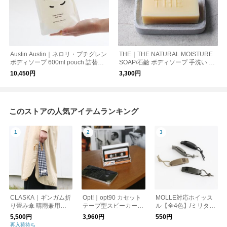
Austin Austin｜ネロリ・プチグレン
THE｜THE NATURAL MOISTURE
ボディソープ 600ml pouch 詰替用
SOAP/石鹼 ボディソープ 手洗い 洗
【リフィル単品】
顔
10,450円
3,300円
このストアの人気アイテムランキング
CLASKA｜ギンガム折
Opt!｜opt90 カセット
MOLLE対応ホイッス
り畳み傘 晴雨兼用
テープ型スピーカー/B
ル【全4色】/ミリタリ
（遮光）
luetooth
ー 笛 防災
5,500円
3,960円
550円
再入荷待ち