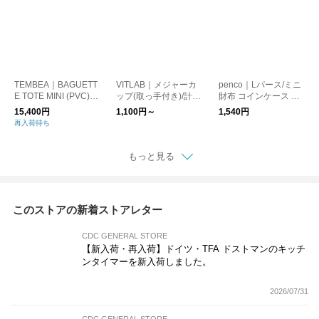
TEMBEA｜BAGUETT
VITLAB｜メジャーカ
penco｜Lパース/ミニ
E TOTE MINI (PVC)
ップ(取っ手付き)/計量
財布 コインケース カ
DOG-1/トートバッグ
カップ ドイツ製
ードケース
15,400円
1,100円～
1,540円
犬
再入荷待ち
もっと見る
このストアの新着ストアレター
CDC GENERAL STORE
【新入荷・再入荷】ドイツ・TFA ドストマンのキッチ
ンタイマーを新入荷しました。
2026/07/31
CDC GENERAL STORE