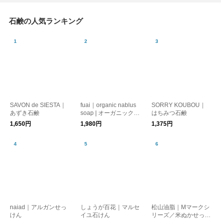
石鹸の人気ランキング
SAVON de SIESTA｜
fuai｜organic nablus
SORRY KOUBOU｜
あずき石鹸
soap | オーガニックナ
はちみつ石鹸
ブルス石鹸
1,650円
1,980円
1,375円
naiad｜アルガンせっ
しょうが百花｜マルセ
松山油脂｜Mマークシ
けん
イユ石けん
リーズ／米ぬかせっけ