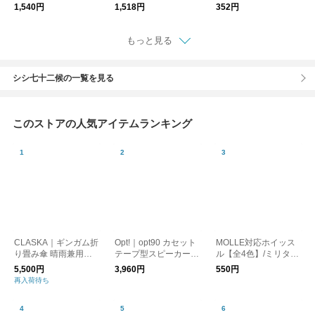
ん
1,540円
1,518円
352円
もっと見る
シシ七十二候の一覧を見る
このストアの人気アイテムランキング
CLASKA｜ギンガム折
Opt!｜opt90 カセット
MOLLE対応ホイッス
り畳み傘 晴雨兼用
テープ型スピーカー/B
ル【全4色】/ミリタリ
（遮光）
luetooth
ー 笛 防災
5,500円
3,960円
550円
再入荷待ち