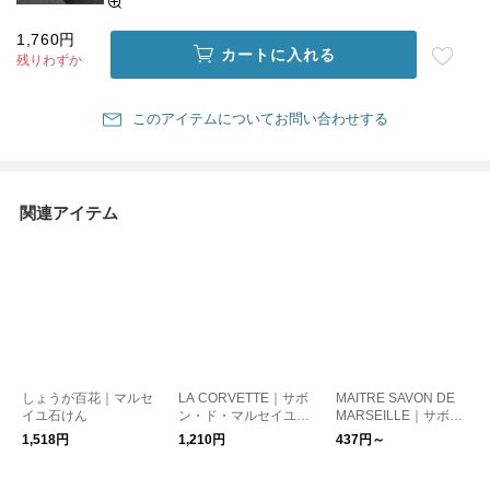
1,760円
カートに入れる
残りわずか
このアイテムについてお問い合わせする
関連アイテム
しょうが百花｜マルセ
LA CORVETTE｜サボ
MAITRE SAVON DE
イユ石けん
ン・ド・マルセイユ
MARSEILLE｜サボ
オリーブ 300g/マルセ
ン・ド・マルセイユ
1,518円
1,210円
437円～
イユ石鹸 オリーブ石
オリーブ/マルセイユ
鹸
石鹸 オリーブ石鹸