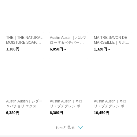
THE｜THE NATURAL
Austin Austin｜パルマ
MAITRE SAVON DE
MOISTURE SOAP/石
ローザ＆ベチバー ハ
MARSEILLE｜サボ
鹼 ボディソープ 手洗
ンドソープ ボトル 30
ン・リキッド (ハンド
3,300円
6,050円～
1,320円～
い 洗顔
0ml/詰替え用パウチ 6
&ボディソープ)
00ml
Austin Austin｜シダー
Austin Austin｜ネロ
Austin Austin｜ネロ
＆パチョリ エクスフ
リ・プチグレン ボデ
リ・プチグレン ボデ
ォリエーティングハン
ィソープ
ィソープ 600ml pouc
6,380円
6,380円
10,450円
ドソープ 300ml
h 詰替用【リフィル単
品】
もっと見る