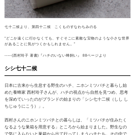
七十二候より、第四十二候 こくものすなわちみのる
“どこか遠くに行かなくても、すぐそこに素敵な宝物のような小さな世界
があることに気がつくかもしれません。”
-----(西村玲子 著書)『ハチのいない蜂飼い』 88ページより
シシ七十二候
日本に古来から生息する野生のハチ、ニホンミツバチと暮らし始
めた養蜂家 西村玲子さんが、ハチの視点から自然を見つめ、思考
を深めていったのがブランドの始まりの「シシ七十二候（しし し
ちじゅうにこう）」。
西村さんのニホンミツバチとの暮らしは、「ミツバチが住みたく
なるような巣箱を用意する」ところから始まりました。野生なの
で気に入らないと巣箱から出て行ってしまうハチたち。その中で