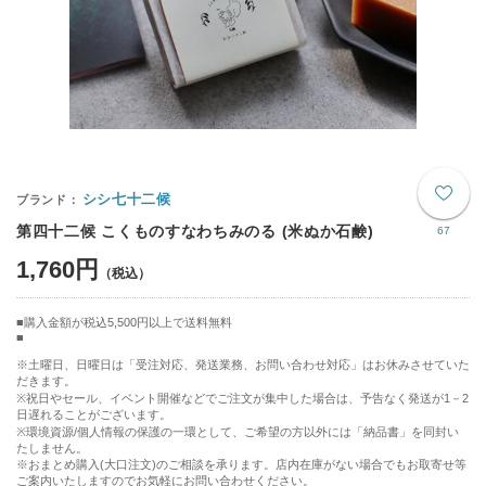
シシ七十二候
第四十二候 こくものすなわちみのる (米ぬか石鹸)
67
1,760円
購入金額が税込5,500円以上で送料無料
※土曜日、日曜日は「受注対応、発送業務、お問い合わせ対応」はお休みさせていた
だきます。
※祝日やセール、イベント開催などでご注文が集中した場合は、予告なく発送が1－2
日遅れることがございます。
※環境資源/個人情報の保護の一環として、ご希望の方以外には「納品書」を同封い
たしません。
※おまとめ購入(大口注文)のご相談を承ります。店内在庫がない場合でもお取寄せ等
ご案内いたしますのでお気軽にお問い合わせください。