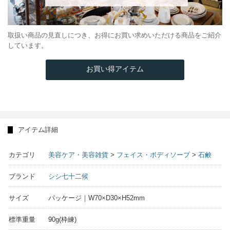
取扱い商品の見直しにつき、お得にお買い求めいただける商品をご紹介
しています。
お買い得アイテム
アイテム詳細
カテゴリ
美容ケア・美容雑貨
>
フェイス・ボディソープ
>
石鹸
ブランド
シシ七十二候
サイズ
パッケージ｜W70×D30×H52mm
標準重量
90g(枠練)