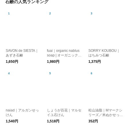
石鹸の人気ランキング
SAVON de SIESTA｜
fuai｜organic nablus
SORRY KOUBOU｜
あずき石鹸
soap | オーガニックナ
はちみつ石鹸
ブルス石鹸
1,650円
1,980円
1,375円
naiad｜アルガンせっ
しょうが百花｜マルセ
松山油脂｜Mマークシ
けん
イユ石けん
リーズ／米ぬかせっけ
ん
1,540円
1,518円
352円