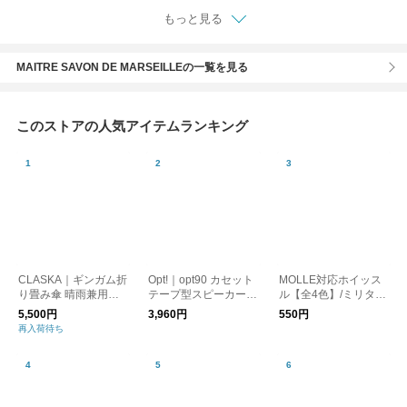
もっと見る
MAITRE SAVON DE MARSEILLEの一覧を見る
このストアの人気アイテムランキング
CLASKA｜ギンガム折
Opt!｜opt90 カセット
MOLLE対応ホイッス
り畳み傘 晴雨兼用
テープ型スピーカー/B
ル【全4色】/ミリタリ
（遮光）
luetooth
ー 笛 防災
5,500円
3,960円
550円
再入荷待ち