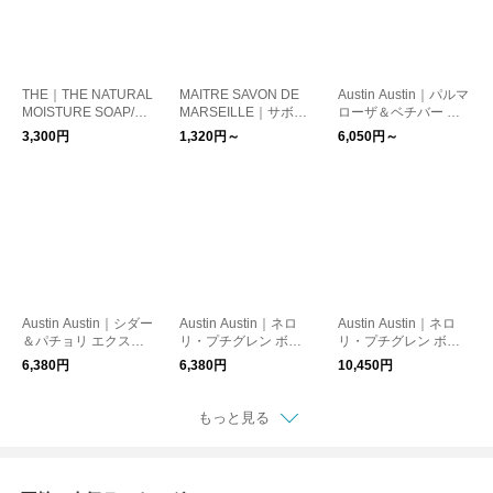
THE｜THE NATURAL
MAITRE SAVON DE
Austin Austin｜パルマ
MOISTURE SOAP/石
MARSEILLE｜サボ
ローザ＆ベチバー ハ
鹼 ボディソープ 手洗
ン・リキッド (ハンド
ンドソープ ボトル 30
3,300円
1,320円～
6,050円～
い 洗顔
&ボディソープ)
0ml/詰替え用パウチ 6
00ml
Austin Austin｜シダー
Austin Austin｜ネロ
Austin Austin｜ネロ
＆パチョリ エクスフ
リ・プチグレン ボデ
リ・プチグレン ボデ
ォリエーティングハン
ィソープ
ィソープ 600ml pouc
6,380円
6,380円
10,450円
ドソープ 300ml
h 詰替用【リフィル単
品】
もっと見る