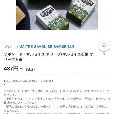
MAITRE SAVON DE MARSEILLE
サボン・ド・マルセイユ オリーブ/マルセイユ石鹸 オ
72
リーブ石鹸
437円～
購入金額が税込5,500円以上で送料無料
※土曜日、日曜日は「受注対応、発送業務、お問い合わせ対応」はお休みさせていた
だきます。
※祝日やセール、イベント開催などでご注文が集中した場合は、予告なく発送が1－2
日遅れることがございます。
※環境資源/個人情報の保護の一環として、ご希望の方以外には「納品書」を同封い
たしません。