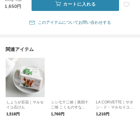
カートに入れる
1,650円
このアイテムについてお問い合わせする
関連アイテム
しょうが百花｜マルセ
シシ七十二候｜第四十
LA CORVETTE｜サボ
イユ石けん
二候 こくものすなわ
ン・ド・マルセイユ
ちみのる (米ぬか石鹸)
オリーブ 300g/マルセ
1,518円
1,760円
1,210円
イユ石鹸 オリーブ石
鹸