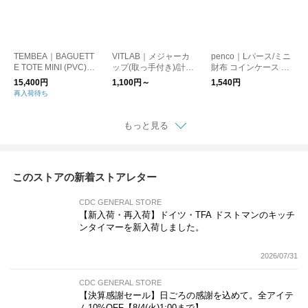
TEMBEA｜BAGUETT
VITLAB｜メジャーカ
penco｜Lパース/ミニ
E TOTE MINI (PVC)
ップ(取っ手付き)/計量
財布 コインケース カ
DOG-1/トートバッグ
カップ ドイツ製
ードケース
15,400円
1,100円～
1,540円
犬
再入荷待ち
もっと見る
このストアの新着ストアレター
CDC GENERAL STORE
【新入荷・再入荷】ドイツ・TFA ドストマンのキッチ
ンタイマーを新入荷しました。
2026/07/31
CDC GENERAL STORE
【決算感謝セール】日ごろの感謝を込めて。全アイテ
ム10%OFF【8/4(火)1:00まで】