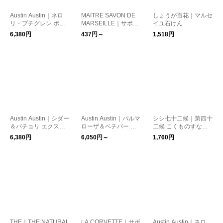
Austin Austin｜ネロ
MAITRE SAVON DE
しょうが百花｜マルセ
リ・プチグレン ボデ
MARSEILLE｜サボ
イユ石けん
ィソープ
ン・ド・マルセイユ
6,380円
437円～
1,518円
オリーブ/マルセイユ
石鹸 オリーブ石鹸
Austin Austin｜シダー
Austin Austin｜パルマ
シシ七十二候｜第四十
＆パチョリ エクスフ
ローザ＆ベチバー ハ
二候 こくものすなわ
ォリエーティングハン
ンドソープ ボトル 30
ちみのる (米ぬか石鹸)
6,380円
6,050円～
1,760円
ドソープ 300ml
0ml/詰替え用パウチ 6
00ml
THE｜THE NATURAL
LA CORVETTE｜サボ
Austin Austin｜ネロ