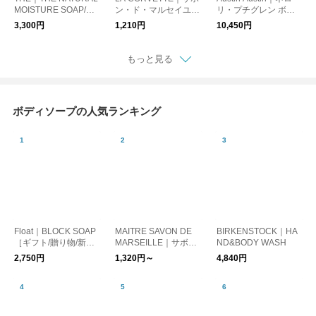
MOISTURE SOAP/石
ン・ド・マルセイユ
リ・プチグレン ボデ
鹼 ボディソープ 手洗
オリーブ 300g/マルセ
ィソープ 600ml pouc
3,300円
1,210円
10,450円
い 洗顔
イユ石鹸 オリーブ石
h 詰替用【リフィル単
鹸
品】
もっと見る
ボディソープの人気ランキング
Float｜BLOCK SOAP
MAITRE SAVON DE
BIRKENSTOCK｜HA
［ギフト/贈り物/新生
MARSEILLE｜サボ
ND&BODY WASH
活］
ン・リキッド (ハンド
2,750円
1,320円～
4,840円
&ボディソープ)