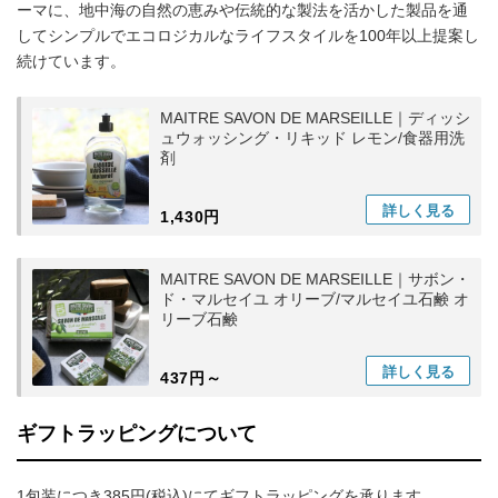
ーマに、地中海の自然の恵みや伝統的な製法を活かした製品を通
してシンプルでエコロジカルなライフスタイルを100年以上提案し
続けています。
MAITRE SAVON DE MARSEILLE｜ディッシ
ュウォッシング・リキッド レモン/食器用洗
剤
詳しく
見る
1,430円
MAITRE SAVON DE MARSEILLE｜サボン・
ド・マルセイユ オリーブ/マルセイユ石鹸 オ
リーブ石鹸
詳しく
見る
437円～
ギフトラッピングについて
1包装につき385円(税込)にてギフトラッピングを承ります。