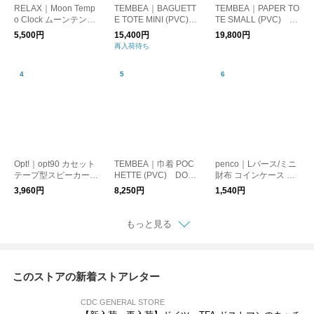
RELAX｜Moon Temp
TEMBEA｜BAGUETT
TEMBEA｜PAPER TO
o Clock ムーンテンポ
E TOTE MINI (PVC)
TE SMALL (PVC) D
クロック/置時計 目覚
DOG-1/トートバッグ
OG-1/トートバッグ 犬
5,500円
15,400円
19,800円
まし時計
犬
再入荷待ち
Opt!｜opt90 カセット
TEMBEA｜巾着 POC
penco｜Lパース/ミニ
テープ型スピーカー/B
HETTE (PVC) DOG-
財布 コインケース カ
luetooth
1/ポシェット バッグ
ードケース
3,960円
8,250円
1,540円
犬
もっと見る
このストアの新着ストアレター
CDC GENERAL STORE