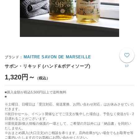
MAITRE SAVON DE MARSEILLE
サボン・リキッド (ハンド&ボディソープ)
17
1,320円～
購入金額が税込5,500円以上で送料無料
※土曜日、日曜日は「受注対応、発送業務、お問い合わせ対応」はお休みさせていた
だきます。
※祝日やセール、イベント開催などでご注文が集中した場合は、予告なく発送が1－2
日遅れることがございます。
※環境資源/個人情報の保護の一環として、ご希望の方以外には「納品書」を同封い
たしません。
※おまとめ購入(大口注文)のご相談を承ります。店内在庫がない場合でもお取寄せ等
ご案内いたしますのでお気軽にお問い合わせください。