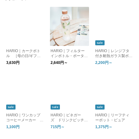
sale
HARIO｜カークボト
HARIO｜フィルター
HARIO｜レンジフタ
ル ［母の日/ギフ
インボトル・ポータブ
付き耐熱ガラス製ボウ
ト］
ル
ル 2個／3個セット
3,630円
2,640円～
2,200円～
sale
sale
sale
HARIO｜ワンカップ
HARIO｜ビネガー
HARIO｜リーフティ
コーヒーメーカー B
ズ ドリンクピッチャ
ーポット・ピュア
ATON ［母の日/ギフ
ー／フルーツポット
1,100円
715円～
1,375円～
ト］