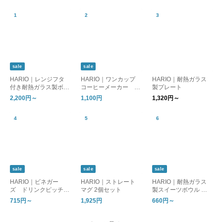
sale
sale
HARIO｜レンジフタ
HARIO｜ワンカップ
HARIO｜耐熱ガラス
付き耐熱ガラス製ボウ
コーヒーメーカー B
製プレート
ル 2個／3個セット
ATON ［母の日/ギフ
2,200円～
1,100円
1,320円～
ト］
sale
sale
sale
HARIO｜ビネガー
HARIO｜ストレート
HARIO｜耐熱ガラス
ズ ドリンクピッチャ
マグ 2個セット
製スイーツボウル 単
ー／フルーツポット
品／4個セット
715円～
1,925円
660円～