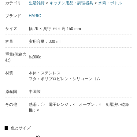
カテゴリ
生活雑貨
>
キッチン用品・調理器具
>
水筒・ボトル
ブランド
HARIO
サイズ
幅 79 × 奥行 76 × 高 150 mm
容量
実用容量：300 ml
重量(個箱含
約300g
む)
材質
本体：ステンレス
フタ：ポリプロピレン・シリコーンゴム
原産国
中国製
その他
熱湯：〇 電子レンジ：× オーブン：× 食器洗い乾燥
機：×
色とサイズ