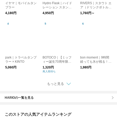
イヤマ｜モバイルタン
Hydro Flask｜ハイド
RIVERS｜スタウト エ
ブラー
レーション スタンダ
ア（ドリンクボトル）
ードマウス ステンレ
【ウォーターボトル・
4,180円
4,950円
1,760円～
ス ボトル 532ml Stan
水筒】【登山・キャン
dard Mouth 18oz 508
プ用品】
9013 アウトドア ハン
ガーボトル 水筒
park｜トラベルタンブ
BOTOCO｜【ミッフ
bon moment｜9時間
ラー × KINTO
ィー誕生70周年限
経っても氷が残る！冷
定】ボトルカバー [ゆ
たさ長持ち 強保冷 ペ
5,060円
1,320円
1,980円
うパケット対応] ギフ
ットボトルケース
再入荷待ち
ト
もっと見る
HARIOの一覧を見る
このストアの人気アイテムランキング