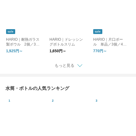
sale
sale
HARIO｜耐熱ガラス
HARIO｜ドレッシン
HARIO｜片口ボー
製ボウル 2個／3個
グボトルスリム
ル 単品／3個／4個
セット
セット
1,925円～
1,650円～
770円～
もっと見る
水筒・ボトルの人気ランキング