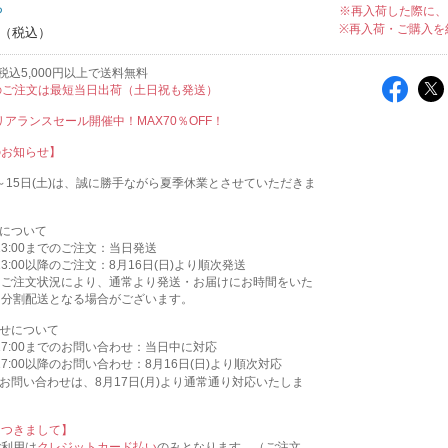
ち
※再入荷した際に、
※再入荷・ご購入を
税込5,000円以上で送料無料
のご注文は最短当日出荷（土日祝も発送）
クリアランスセール開催中！MAX70％OFF！
のお知らせ】
木)～15日(土)は、誠に勝手ながら夏季休業とさせていただきま
送について
)13:00までのご注文：当日発送
)13:00以降のご注文：8月16日(日)より順次発送
はご注文状況により、通常より発送・お届けにお時間をいた
、分割配送となる場合がございます。
わせについて
)17:00までのお問い合わせ：当日中に対応
)17:00以降のお問い合わせ：8月16日(日)より順次対応
お問い合わせは、8月17日(月)より通常通り対応いたしま
につきまして】
ご利用は
クレジットカード払い
のみとなります。（ご注文