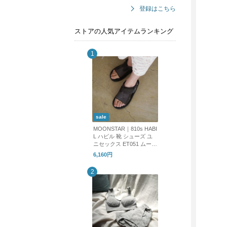
登録はこちら
ストアの人気アイテムランキング
sale
MOONSTAR｜810s HABI
L ハビル 靴 シューズ ユ
ニセックス ET051 ムーン
スター エイトテンス
6,160円