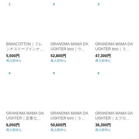
BIWACOTTON｜フレ
GRANDMA MAMA DA
GRANDMA MAMA DA
ンチスリーブインナー
UGHTER toro｜ウー
UGHTER toro｜ラウ
（3418710）
ルギャバコンパクトジ
ンドカラービブタック
5,500円
52,800円
47,300円
ャケット TJ233340
ワンピース TE2313
再入荷待ち
再入荷待ち
再入荷待ち
1
271
GRANDMA MAMA DA
GRANDMA MAMA DA
GRANDMA MAMA DA
UGHTER｜定番七分
UGHTER toro｜ラウ
UGHTER｜エプロン
袖カットソー GC190
ンドカラーショートジ
スカート GK2412231
6,050円
50,600円
36,300円
A
ャケット TJ2413501
再入荷待ち
再入荷待ち
再入荷待ち