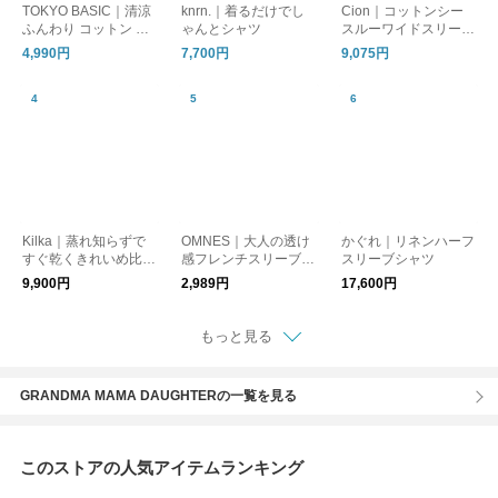
TOKYO BASIC｜清涼
knrn.｜着るだけでし
Cion｜コットンシー
ふんわり コットン ロ
ゃんとシャツ
スルーワイドスリーブ
ーン 五分袖 シャツ｜
シャツ・19-24105 半
4,990円
7,700円
9,075円
半袖ブラウス
袖
Kilka｜蒸れ知らずで
OMNES｜大人の透け
かぐれ｜リネンハーフ
すぐ乾くきれいめ比翼
感フレンチスリーブ涼
スリーブシャツ
ブラウス
し気フレアシャツ半袖
9,900円
2,989円
17,600円
シャツ
もっと見る
GRANDMA MAMA DAUGHTERの一覧を見る
このストアの人気アイテムランキング