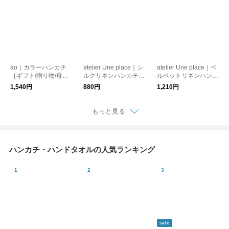
ao｜カラーハンカチ
atelier Une place｜シ
atelier Une place｜ベ
［ギフト/贈り物/母の
ルクリネンハンカチ M
ルベットリネンハンカ
日/新生活］
［ギフト/贈り物］
チ［ギフト/贈り物］
1,540円
880円
1,210円
もっと見る
ハンカチ・ハンドタオルの人気ランキング
sale