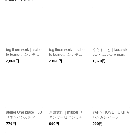
fog linen work｜isabel
fog linen work｜isabel
くらすこと｜kurasuk
le boinot ハンカチ
le boinot ハンカチ
oto × tadokoro mariko
［ギフト/贈り物］
（鳥たち・犬たち）
ハンカチ
2,860円
2,860円
1,870円
atelier Une place｜60
倉敷意匠｜mitsou リ
YARN HOME｜UKIHA
リネンハンカチ M［ギ
ネンガーゼ ハンカチ
ハンカチ ハーフ
フト/贈り物］
770円
990円
990円