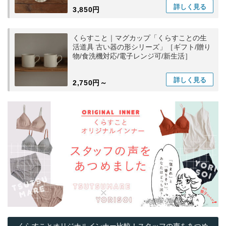
詳しく
見る
3,850円
くらすこと｜マグカップ「くらすことの生
活道具 古い器の形シリーズ」［ギフト/贈り
物/食洗機対応/電子レンジ可/新生活］
詳しく
見る
2,750円～
くらすことオリジナルインナー比較！スタッフの声をあつめ