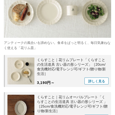
アンティークの風合いを諦めない。食卓をぱっと明るく、毎日気兼ねな
く使える「花リム皿」
くらすこと｜花リムプレート「くらすこと
の生活道具 古い器の形シリーズ」［20cm/
食洗機対応/電子レンジ可/ギフト/贈り物/新
生活］
詳しく
見る
3,190円～
くらすこと｜花リムオーバルプレート「く
らすことの生活道具 古い器の形シリーズ 」
［25cm/食洗機対応/電子レンジ可/ギフト/贈
り物/新生活］