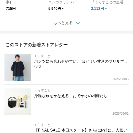
事］
エンガタ シルバー
「くらすことの生活道
［ギフト/贈り物］
具 古い器の形シリー
715円
5,940円～
2,112円～
ズ」 ［ 15cm / 18cm
］
もっと見る
このストアの新着ストアレター
くらすこと
パンツにも合わせやすい、 ほどよい甘さのフリルブラ
ウス
2026/08/06
くらすこと
身軽な旅をかなえる、おでかけの相棒たち
2026/08/01
くらすこと
【FINAL SALE 本日スタート】さらにお得に。人気ア