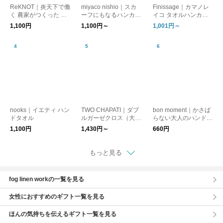
ReKNOT｜炎天下で働
miyaco nishio｜スカ
Finissage｜カマノレ
く 農家がつくった 手
ーフにもなるハンカチ
イコ タオルハンカチ
ぬぐい ハンカチ MFS
【日焼け対策】【はん
「ねこの暮らし。」
1,100円
1,100円～
1,001円～
2610 リノット ギフト
かち】【プレゼント】
[ゆうパケット対応] ギ
フト
nooks｜イエティ ハン
TWO CHAPATI｜ダブ
bon moment｜かさば
ドタオル
ルガーゼクロス（大判
らない大人のハンドタ
ハンカチ）【プレゼン
オル ガーゼハンカチ
1,100円
1,430円～
660円
ト】【バレンタイン】
【33×33cm】
【新生活】
もっと見る
fog linen workの一覧を見る
女性におすすめのギフト一覧を見る
ほんの気持ちを伝えるギフト一覧を見る