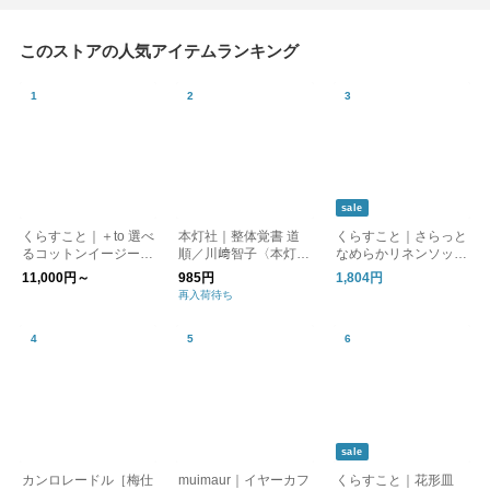
このストアの人気アイテムランキング
sale
くらすこと｜＋to 選べ
本灯社｜整体覚書 道
くらすこと｜さらっと
るコットンイージーパ
順／川﨑智子〈本灯社
なめらかリネンソック
ンツ
の本〉
ス［ギフト/贈り物］
11,000円～
985円
1,804円
再入荷待ち
sale
カンロレードル［梅仕
muimaur｜イヤーカフ
くらすこと｜花形皿