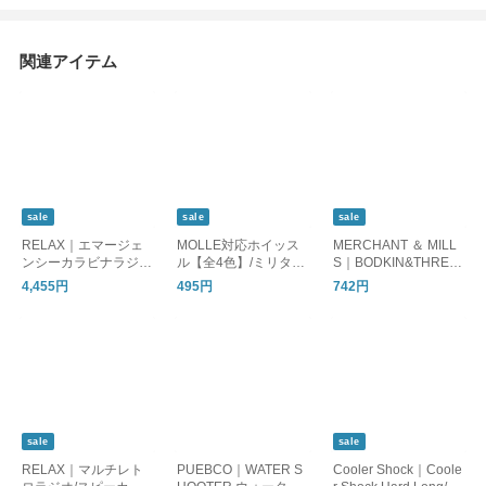
関連アイテム
sale
sale
sale
RELAX｜エマージェ
MOLLE対応ホイッス
MERCHANT ＆ MILL
ンシーカラビナラジ
ル【全4色】/ミリタリ
S｜BODKIN&THREA
オ/ラジオ 懐中電灯 モ
ー 笛 防災
DER 紐通し＆糸通
4,455円
495円
742円
バイルバッテリー 防
し
災
sale
sale
RELAX｜マルチレト
PUEBCO｜WATER S
Cooler Shock｜Coole