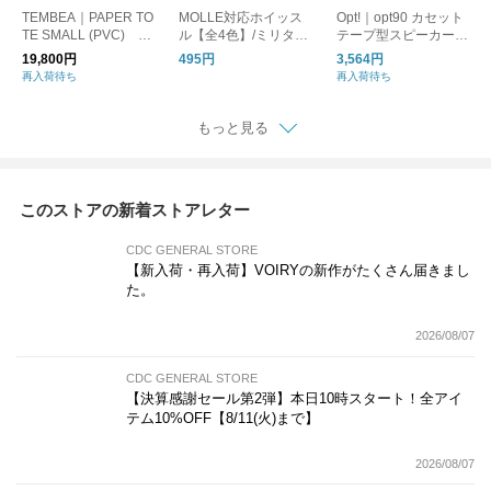
TEMBEA｜PAPER TO
MOLLE対応ホイッス
Opt!｜opt90 カセット
TE SMALL (PVC) D
ル【全4色】/ミリタリ
テープ型スピーカー/B
OG-1/トートバッグ 犬
ー 笛 防災
luetooth
19,800円
495円
3,564円
再入荷待ち
再入荷待ち
もっと見る
このストアの新着ストアレター
CDC GENERAL STORE
【新入荷・再入荷】VOIRYの新作がたくさん届きまし
た。
2026/08/07
CDC GENERAL STORE
【決算感謝セール第2弾】本日10時スタート！全アイ
テム10%OFF【8/11(火)まで】
2026/08/07