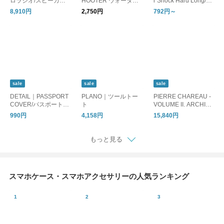
ロラジオ/スピーカー
HOOTER ウォーター
r Shock Hard Long/保
懐中電灯 モバイルバ
シューター/水鉄砲
冷剤
8,910円
2,750円
792円～
ッテリー MP3プレイ
ヤー
sale
sale
sale
DETAIL｜PASSPORT
PLANO｜ツールトー
PIERRE CHAREAU -
COVER/パスポートカ
ト
VOLUME II. ARCHITE
バー
CTURE INTERIEURE.
990円
4,158円
15,840円
ARCHITECTURE./ピ
エール・シャロー ア
ートブック
もっと見る
スマホケース・スマホアクセサリーの人気ランキング