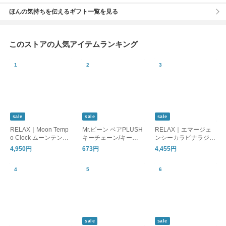
ほんの気持ちを伝えるギフト一覧を見る
このストアの人気アイテムランキング
sale
sale
sale
RELAX｜Moon Temp
Mr.ビーン ベアPLUSH
RELAX｜エマージェ
o Clock ムーンテンポ
キーチェーン/キーホ
ンシーカラビナラジ
クロック/置時計 目覚
ルダー
オ/ラジオ 懐中電灯 モ
4,950円
673円
4,455円
まし時計
バイルバッテリー 防
災
sale
sale