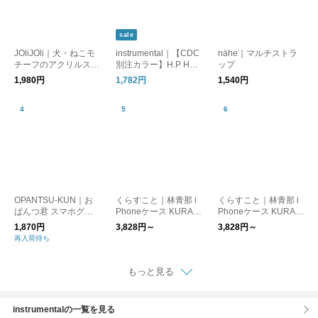
sale
JOliJOli｜犬・ねこモ
instrumental｜【CDC
nähe｜マルチストラ
チーフのアクリルスマ
別注カラー】H.P HAN
ップ
ホグリップ / スマホス
D STRAP/スマホ用ハ
1,980円
1,782円
1,540円
タンド [ゆうパケット
ンドストラップ
対応] ギフト
OPANTSU-KUN｜お
くらすこと｜林青那 i
くらすこと｜林青那 i
ぱんつ君 スマホグリ
Phoneケース KURAS
Phoneケース KURAS
ップ スマホアクセサ
UKOTO 赤【受注生
UKOTO グレー【受注
1,870円
3,828円～
3,828円～
リー キャラクターグ
産・同梱不可】
生産・同梱不可】
再入荷待ち
ッズ 雑貨 sp-grip おぱ
んつくん
もっと見る
instrumentalの一覧を見る