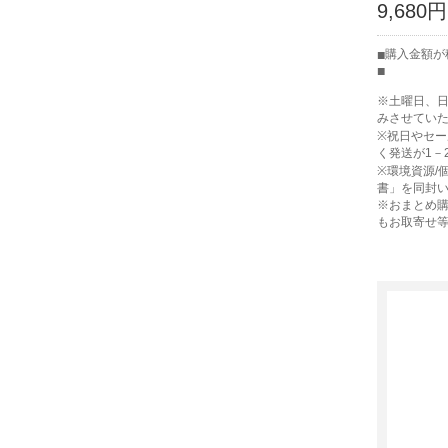
9,680円
購入金額が
※土曜日、
みさせてい
※祝日やセ
く発送が1－
※環境資源/
書」を同封
※おまとめ購
もお取寄せ