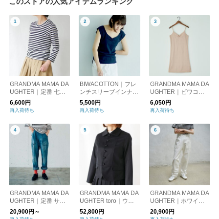
このストアの人気アイテムランキング
GRANDMA MAMA DA
BIWACOTTON｜フレ
GRANDMA MAMA DA
UGHTER｜定番 七分
ンチスリーブインナー
UGHTER｜ビワコッ
袖ボーダーカットソー
（3418710）
トンキャミソール・ス
6,600円
5,500円
6,050円
GC711901
リップ丈（3418709）
再入荷待ち
再入荷待ち
再入荷待ち
GRANDMA MAMA DA
GRANDMA MAMA DA
GRANDMA MAMA DA
UGHTER｜定番 サイ
UGHTER toro｜ウー
UGHTER｜ホワイト
ドジップ デニムパン
ルギャバコンパクトジ
サイドジップ GP3400
20,900円～
52,800円
20,900円
ツ GP007
ャケット TJ233340
71