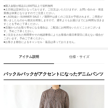
購入金額が税込11,000円以上で送料無料
土日祝は定休日となっております。ご注文はいただけますが、お問い合わせ・発送
業務は休業となりますのでご注意ください。
■＼6/28(金)～SUMMER SALE！／期間中は多くのご注文が予想されます。ご用意が
整いましたものから順次出荷致しますので、通常よりもお届けまでにお時間を頂きま
すことを予めご了承ください。
■店舗からのお取り寄せになる場合は、ご配送にお時間をいただくことがございま
す。予めご了承ください。
■ご注文をされた時間帯やその他諸事情によりお客様の着日希望日に添えない場合が
ございます。予めご了承ください。
■お客さま都合によるキャンセル・返品は承っておりません。
アイテム説明
仕様・サイズ
バックルバックがアクセントになったデニムパンツ