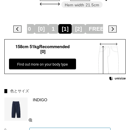
Hem width
21.5cm
0
[0]
1
[1]
[2]
FREE
2
158cm 51kgRecommended
[0]
Find out more on your body type
色とサイズ
INDIGO