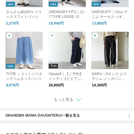
sale
sale
sale
さらさら綿100％ リラ
ORDINARY FITS｜11
HARVESTY｜10oz デ
ックスワイドパンツ /
7 TYPE LOOSE -ONE
ニム サーカス バギー
ライトデニムパンツ
WASH
パンツ a12316
2,279円
16,940円
13,860円
予約
sale
TUTIE.｜コットンリネ
Gauze#｜【ご予約】
NARU｜8オンス ムラ
ンデニムタックパンツ
インディゴビビアンパ
デニム ノッポパンツ
ンツ(G1026)
ボトムス 641800BE
8,976円
20,900円
14,300円
ナル
もっと見る
GRANDMA MAMA DAUGHTERの一覧を見る