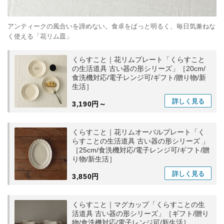
アンティークの風合いを諦めない。食卓をぱっと明るく、毎日気兼ねな
く使える「花リム皿」
くらすこと｜花リムプレート「くらすこと
の生活道具 古い器の形シリーズ」［20cm/
食洗機対応/電子レンジ可/ギフト/贈り物/新
生活］
詳しく
見る
3,190円～
くらすこと｜花リムオーバルプレート「く
らすことの生活道具 古い器の形シリーズ 」
［25cm/食洗機対応/電子レンジ可/ギフト/贈
り物/新生活］
詳しく
見る
3,850円
くらすこと｜マグカップ「くらすことの生
活道具 古い器の形シリーズ」［ギフト/贈り
物/食洗機対応/電子レンジ可/新生活］