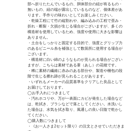
部へ折りたたんでいるもの、胴体部分の紐が有るもの・
無いもの、紐の端が露出しているものなど、個体差があ
ります。手作りの味わいとしてお楽しみください。
・乾燥工程にて竹の縦割れや、編み込みの工程で歪み・
折れ・断裂・欠損が生じる場合がございますが、多くの
構造材を使用しているため、強度や使用に大きな影響は
ありません。
・土台をしっかりと固定する目的で、強度とグリップ力
のあるビニール糸を補強として数箇所に使用する場合が
ございます。
・構造材に白い綿のようなものが見られる場合がござい
ますが、こちらは素材である葦（あし）の花穂です。
・稀に素材の繊維に赤みのある部分や、製造や梱包の段
階で生じる擦れ跡が見られることがあります。
・いずれもメーカーの品質基準をクリアした良品として
お届けしております。
◯お手入れにつきまして
・汚れホコリや、万が一表面にカビが発生した場合など
は、乾拭き、ブラシなどで落としてください。水洗いし
た場合は、水気を拭き取り、風通しの良い日陰で乾かし
てください。
◯購入数につきまして
・《お一人さま2セット限り》の注文とさせていただきま