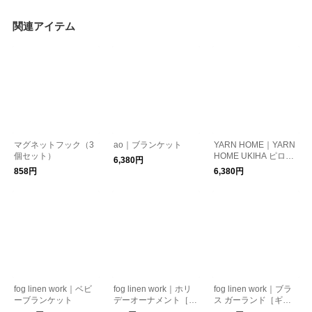
関連アイテム
マグネットフック（3
ao｜ブランケット
YARN HOME｜YARN
個セット）
HOME UKIHA ピロー
6,380円
ケース［新生活］
858円
6,380円
fog linen work｜ベビ
fog linen work｜ホリ
fog linen work｜ブラ
ーブランケット
デーオーナメント［ギ
ス ガーランド［ギフ
フト/贈り物］
ト/贈り物］