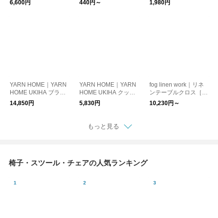
6,600円
440円～
1,980円
YARN HOME｜YARN
YARN HOME｜YARN
fog linen work｜リネ
HOME UKIHA ブラン
HOME UKIHA クッシ
ンテーブルクロス［ギ
ケットハーフ［新生
ョンカバー［新生活］
フト/贈り物］
14,850円
5,830円
10,230円～
活］
もっと見る
椅子・スツール・チェアの人気ランキング