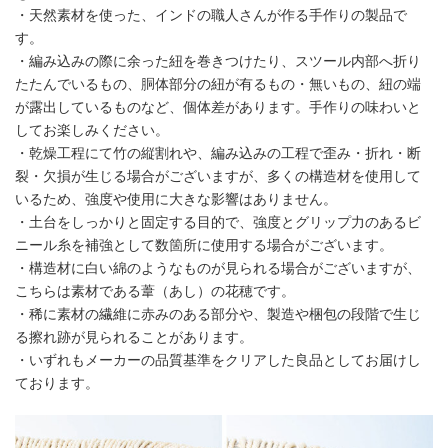
・天然素材を使った、インドの職人さんが作る手作りの製品で
す。
・編み込みの際に余った紐を巻きつけたり、スツール内部へ折り
たたんでいるもの、胴体部分の紐が有るもの・無いもの、紐の端
が露出しているものなど、個体差があります。手作りの味わいと
してお楽しみください。
・乾燥工程にて竹の縦割れや、編み込みの工程で歪み・折れ・断
裂・欠損が生じる場合がございますが、多くの構造材を使用して
いるため、強度や使用に大きな影響はありません。
・土台をしっかりと固定する目的で、強度とグリップ力のあるビ
ニール糸を補強として数箇所に使用する場合がございます。
・構造材に白い綿のようなものが見られる場合がございますが、
こちらは素材である葦（あし）の花穂です。
・稀に素材の繊維に赤みのある部分や、製造や梱包の段階で生じ
る擦れ跡が見られることがあります。
・いずれもメーカーの品質基準をクリアした良品としてお届けし
ております。