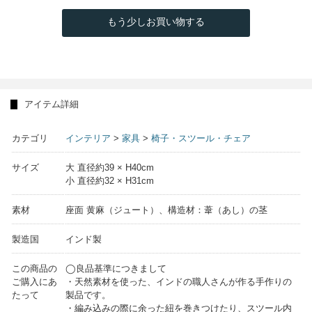
もう少しお買い物する
アイテム詳細
カテゴリ
インテリア
>
家具
>
椅子・スツール・チェア
サイズ
大 直径約39 × H40cm
小 直径約32 × H31cm
素材
座面 黄麻（ジュート）、構造材：葦（あし）の茎
製造国
インド製
この商品の
◯良品基準につきまして
ご購入にあ
・天然素材を使った、インドの職人さんが作る手作りの
たって
製品です。
・編み込みの際に余った紐を巻きつけたり、スツール内