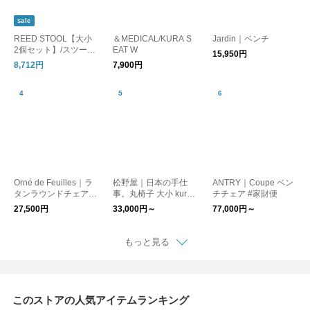
sale
REED STOOL【大小
＆MEDICAL/KURA S
Jardin｜ベンチ
2個セット】/スツール
EAT W
15,950円
民芸
8,712円
7,900円
Orné de Feuilles｜ラ
松野屋｜日本の手仕
ANTRY｜Coupe ベン
タンラウンドチェア
事。丸椅子 大小 kuras
チチェア #家財便
（クッション付き）
hisha
27,500円
33,000円～
77,000円～
もっと見る
このストアの人気アイテムランキング