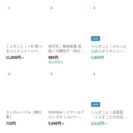
sale
くらすこと｜＋to 選べ
本灯社｜整体覚書 道
くらすこと｜さらっと
るコットンイージーパ
順／川﨑智子〈本灯社
なめらかリネンソック
ンツ
の本〉
ス［ギフト/贈り物］
11,000円～
985円
1,804円
再入荷待ち
sale
カンロレードル［梅仕
muimaur｜イヤーカフ
くらすこと｜花形皿
事］
エンガタ シルバー
「くらすことの生活道
［ギフト/贈り物］
具 古い器の形シリー
715円
5,940円～
2,112円～
ズ」 ［ 15cm / 18cm
］