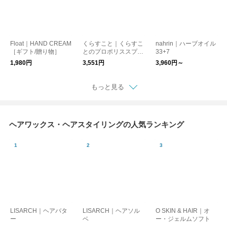
Float｜HAND CREAM
くらすこと｜くらすこ
nahrin｜ハーブオイル
［ギフト/贈り物］
とのプロポリススプレ
33+7
ー［ギフト/贈り物］
1,980円
3,551円
3,960円～
もっと見る
ヘアワックス・ヘアスタイリングの人気ランキング
LISARCH｜ヘアバタ
LISARCH｜ヘアソル
O SKIN & HAIR｜オ
ー
ベ
ー・ジェルムソフト