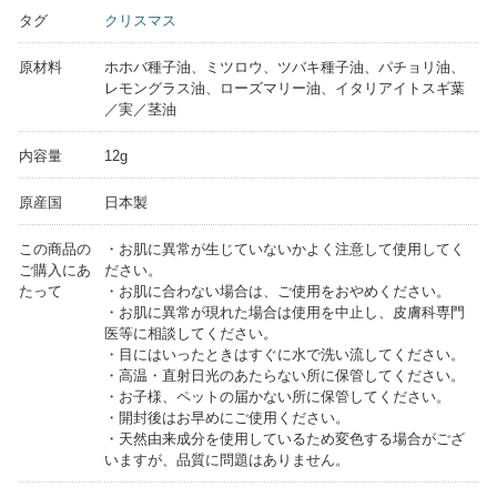
タグ
クリスマス
原材料
ホホバ種子油、ミツロウ、ツバキ種子油、パチョリ油、
レモングラス油、ローズマリー油、イタリアイトスギ葉
／実／茎油
内容量
12g
原産国
日本製
この商品の
・お肌に異常が生じていないかよく注意して使用してく
ご購入にあ
ださい。
たって
・お肌に合わない場合は、ご使用をおやめください。
・お肌に異常が現れた場合は使用を中止し、皮膚科専門
医等に相談してください。
・目にはいったときはすぐに水で洗い流してください。
・高温・直射日光のあたらない所に保管してください。
・お子様、ペットの届かない所に保管してください。
・開封後はお早めにご使用ください。
・天然由来成分を使用しているため変色する場合がござ
いますが、品質に問題はありません。