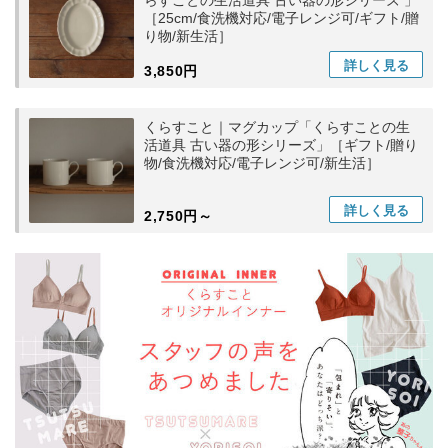
［25cm/食洗機対応/電子レンジ可/ギフト/贈
り物/新生活］
詳しく
見る
3,850円
くらすこと｜マグカップ「くらすことの生
活道具 古い器の形シリーズ」［ギフト/贈り
物/食洗機対応/電子レンジ可/新生活］
詳しく
見る
2,750円～