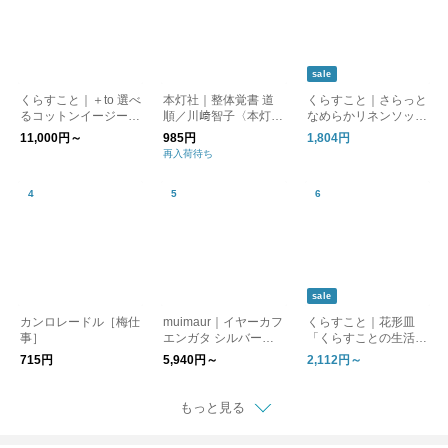
sale
くらすこと｜＋to 選べ
本灯社｜整体覚書 道
くらすこと｜さらっと
るコットンイージーパ
順／川﨑智子〈本灯社
なめらかリネンソック
ンツ
の本〉
ス［ギフト/贈り物］
11,000円～
985円
1,804円
再入荷待ち
sale
カンロレードル［梅仕
muimaur｜イヤーカフ
くらすこと｜花形皿
事］
エンガタ シルバー
「くらすことの生活道
［ギフト/贈り物］
具 古い器の形シリー
715円
5,940円～
2,112円～
ズ」 ［ 15cm / 18cm
］
もっと見る