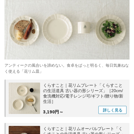
アンティークの風合いを諦めない。食卓をぱっと明るく、毎日気兼ねな
く使える「花リム皿」
くらすこと｜花リムプレート「くらすこと
の生活道具 古い器の形シリーズ」［20cm/
食洗機対応/電子レンジ可/ギフト/贈り物/新
生活］
詳しく
見る
3,190円～
くらすこと｜花リムオーバルプレート「く
らすことの生活道具 古い器の形シリーズ 」