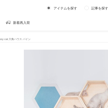
アイテムを探す
記事を探
新着再入荷
usy cat 六角ハウス パイン