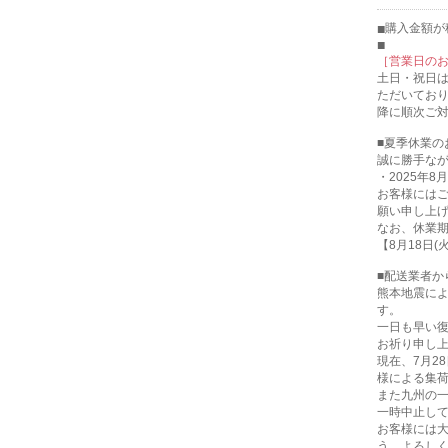
購入金額が税
［営業日の
土日・祝日
ただいてお
降に順次ご
■夏季休業の
誠に勝手な
・2025年8月
お客様には
願い申し上
なお、休業
【8月18日
■配送業者か
熊本地震に
す。
一日も早い
お祈り申し
現在、7月2
様による集
また九州の
一時中止し
お客様には
う、よろし