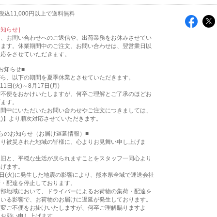
込11,000円以上で送料無料
お知らせ］
は、お問い合わせへのご返信や、出荷業務をお休みさせてい
ります。休業期間中のご注文、お問い合わせは、翌営業日以
対応をさせていただきます。
お知らせ■
がら、以下の期間を夏季休業とさせていただきます。
11日(火)～8月17日(月)
ご不便をおかけいたしますが、何卒ご理解とご了承のほどお
げます。
期間中にいただいたお問い合わせやご注文につきましては、
(火)】より順次対応させていただきます。
らのお知らせ（お届け遅延情報）■
より被災された地域の皆様に、心よりお見舞い申し上げま
復旧と、平穏な生活が戻られますことをスタッフ一同心より
上げます。
8日(火)に発生した地震の影響により、熊本県全域で運送会社
荷・配達を停止しております。
一部地域において、ドライバーによるお荷物の集荷・配達を
ている影響で、お荷物のお届けに遅延が発生しております。
大変ご不便をお掛けいたしますが、何卒ご理解賜りますよ
くお願い申し上げます。