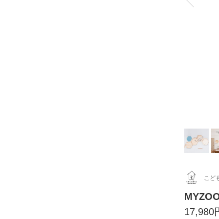
こど
MYZO
17,980