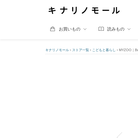
お買いもの
読みもの
キナリノモール
›
ストア一覧
›
こどもと暮らし
›
MYZOO｜B