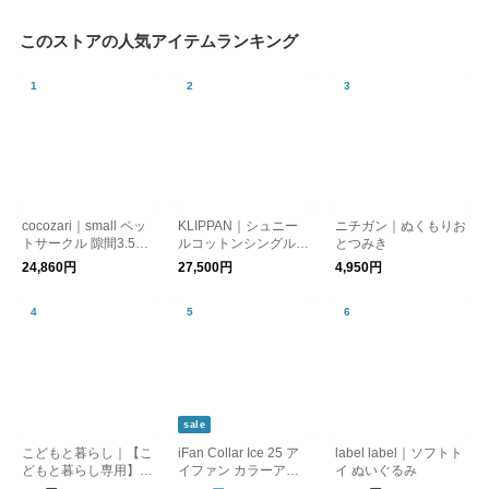
このストアの人気アイテムランキング
cocozari｜small ペッ
KLIPPAN｜シュニー
ニチガン｜ぬくもりお
トサークル 隙間3.5cm
ルコットンシングルブ
とつみき
160×80cm 仕切りタイ
ランケット キャンデ
24,860円
27,500円
4,950円
プ
ィー 140cm×200cm
sale
こどもと暮らし｜【こ
iFan Collar Ice 25 ア
label label｜ソフトト
どもと暮らし専用】熨
イファン カラーアイ
イ ぬいぐるみ
斗(のし)ラッピング
ス 25