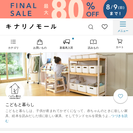
メニュー
カート
カテゴリ
お買いもの
新着再入荷
読みもの
こどもと暮らし
こどもと暮らしは、子供が産まれてかぞくになって、赤ちゃんのときに欲しい家
具、絵本を読みだした頃に欲しい家具、そしてランドセルを背負うよ...
つづきを読
む