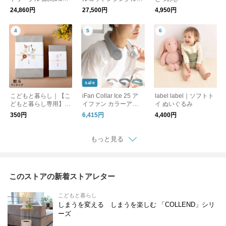
160×80cm 仕切りタイ
ランケット キャンデ
24,860円
27,500円
4,950円
プ
ィー 140cm×200cm
sale
こどもと暮らし｜【こ
iFan Collar Ice 25 ア
label label｜ソフトト
どもと暮らし専用】熨
イファン カラーアイ
イ ぬいぐるみ
斗(のし)ラッピング
ス 25
350円
6,415円
4,400円
もっと見る
このストアの新着ストアレター
こどもと暮らし
しまうを変える しまうを楽しむ 「COLLEND」シリ
ーズ