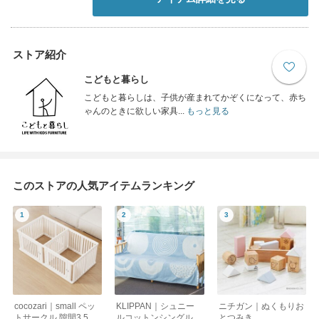
ストア紹介
こどもと暮らし
こどもと暮らしは、子供が産まれてかぞくになって、赤ち
ゃんのときに欲しい家具...
もっと見る
このストアの人気アイテムランキング
cocozari｜small ペッ
KLIPPAN｜シュニー
ニチガン｜ぬくもりお
トサークル 隙間3.5cm
ルコットンシングルブ
とつみき