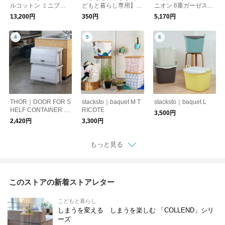
ルコットン ミニブラ
どもと暮らし専用】お
ニオン 6重ガーゼスリ
ンケット ボブキャッ
まかせラッピング
ーパー
13,200円
350円
5,170円
ト
THOR｜DOOR FOR S
stacksto｜baquet M T
stacksto｜baquet L
HELF CONTAINER 50
RICOTE
3,500円
L
2,420円
3,300円
もっと見る
このストアの新着ストアレター
こどもと暮らし
しまうを変える しまうを楽しむ 「COLLEND」シリ
ーズ