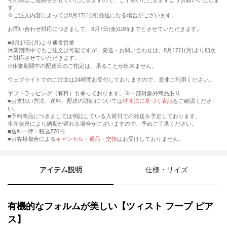
その際はご連絡をさせていただきますので、ご了承いただきますようお願いいたしま
す。
※ご注文内容によっては8月17日(月)発送になる場合がございます。
お問い合わせ対応につきまして、8月7日(金)10時までとさせていただきます。
■8月17日(月)より通常営業
休業期間中でもご注文は可能ですが、発送・お問い合わせは、8月17日(月)より順次
ご対応させていただきます。
※休業期間中の配送日のご指定は、承ることが出来ません。
ウェブサイトでのご注文は24時間お受付しておりますので、是非ご利用ください。
ギフトラッピング（有料）も承っております。※一部対象外商品あり
■お支払い方法、送料、配送の詳細については
特商法に基づく表記
をご確認くださ
い。
■予約商品につきましては明記している入荷日での発送を予定しております。
生産状況により納期が遅れる場合がございますので、予めご了承ください。
■送料一律：税込770円
■お客様都合による
キャンセル・返品・交換
はお受けしておりません。
アイテム説明
仕様・サイズ
有機的なフォルムが美しい【ツィスト フープ ピア
ス】