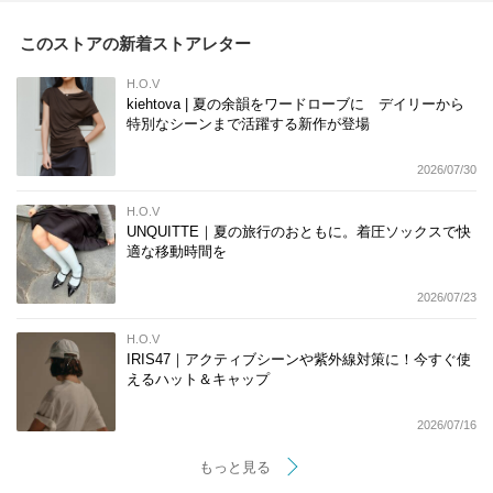
このストアの新着ストアレター
H.O.V
kiehtova | 夏の余韻をワードローブに デイリーから
特別なシーンまで活躍する新作が登場
2026/07/30
H.O.V
UNQUITTE｜夏の旅行のおともに。着圧ソックスで快
適な移動時間を
2026/07/23
H.O.V
IRIS47｜アクティブシーンや紫外線対策に！今すぐ使
えるハット＆キャップ
2026/07/16
もっと見る