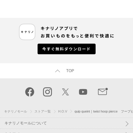
TOP
キナリノモール
ストア一覧
H.O.V
quip queint｜twist hoop pier