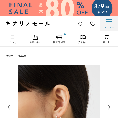
メニュー
カート
カテゴリ
お買いもの
新着再入荷
読みもの
H.O.V