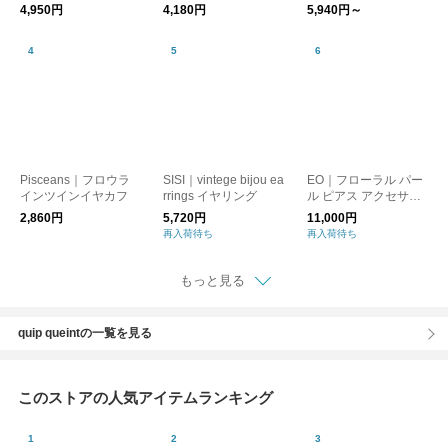
13
（ヨツ）【ピアス・イ
［ギフト/贈り物］
4,950円
4,180円
5,940円～
ヤリング】【プレゼン
ト】【母の日】
Pisceans｜フロウラ
SISI｜vintege bijou ea
EO｜フローラル パー
インツインイヤカフ
rrings イヤリング
ル ピアス アクセサリ
ー Floral Pearl Pierce
2,860円
5,720円
11,000円
EO26AW-28 イオ
再入荷待ち
再入荷待ち
もっと見る
quip queintの一覧を見る
このストアの人気アイテムランキング