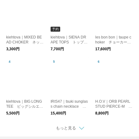
予約
kiehtova｜MIXED BE
kiehtova｜SIENA DR
les bon bon｜taupe c
AD CHOKER ネック
APE TOPS トップ
hoker チョーカー
レス コード レイヤ
ス カットソー ドレ
パール モダン
3,300円
7,700円
17,600円
ード
ープ
kiehtova｜BIG LONG
IRIS47｜tsuki sunglas
H.O.V｜ORB PEARL
TEE ビッグシルエッ
s chain necklace ネ
STUD PIERCE-M ピ
ト Tシャツ トップ
ックレス サングラス
アス 淡水パール シ
5,500円
15,400円
8,800円
ス
チェーン 月モチーフ
ルバー925
もっと見る