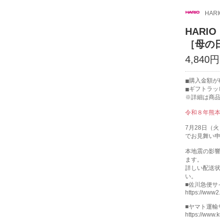
HARI
HARIO
［母の
4,840
購入金額が
ギフトラッ
※詳細は商
令和８年熊
7月28日（
でお見舞い
本地震の影
ます。
詳しい配送
い。
■佐川急便サ
https://www2.
■ヤマト運輸
https://www.