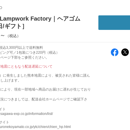
O
 Lampwork Factory｜ヘアゴム
日/ギフト］
円～
税込3,300円以上で送料無料
ピング可／1包装につき220円（税込）
品ページ下部をご参照ください。
本地震にともなう配送遅延について
火）に発生しました熊本地震により、被災された皆様に謹ん
申し上げます。
響により、現在一部地域へ商品のお届けに遅れが生じており
状況につきましては、配送会社ホームページでご確認下さ
イト
sagawa-exp.co.jp/information/list/
サイト
kuronekoyamato.co.jp/ytc/chien/chien_hp.html