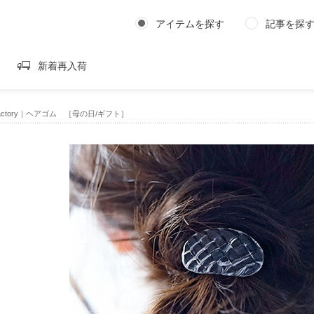
アイテムを探す
記事を探
新着再入荷
k Factory｜ヘアゴム ［母の日/ギフト］