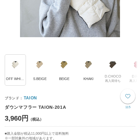
D.CHOCO
D.R
OFF WHITE
S.BEIGE
BEIGE
KHAKI
再入荷待ち
再入荷
TAION
ダウンマフラー TAION-201A
115
3,960円
購入金額が税込11,000円以上で送料無料
※一部対象外の地域があります。