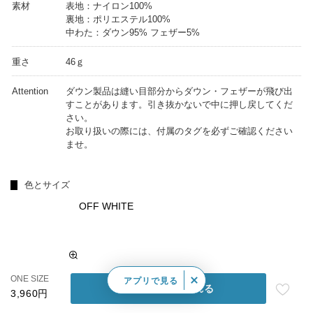
素材
表地：ナイロン100%
裏地：ポリエステル100%
中わた：ダウン95% フェザー5%
重さ
46ｇ
Attention
ダウン製品は縫い目部分からダウン・フェザーが飛び出
すことがあります。引き抜かないで中に押し戻してくだ
さい。
お取り扱いの際には、付属のタグを必ずご確認ください
ませ。
色とサイズ
OFF WHITE
ONE SIZE
アプリで見る
カートに入れる
3,960円