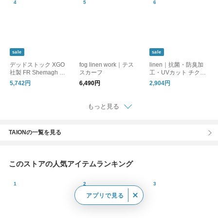
sale
sale
デッドストック XGO
fog linen work｜テス
linen｜抗菌・防臭加
社製 FR Shemagh 難
スカーフ
工・UVカット チクチ
燃 シュマグ / アフガン
クしない麻ストール
5,742円
6,490円
2,904円
ストール ミリタリー
もっと見る
TAIONの一覧を見る
このストアの人気アイテムランキング
アプリで見る