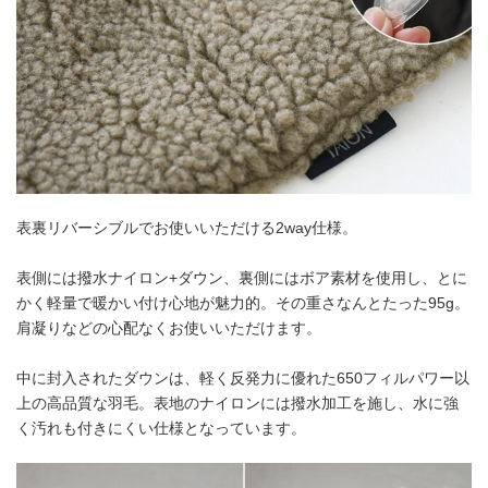
表裏リバーシブルでお使いいただける2way仕様。
表側には撥水ナイロン+ダウン、裏側にはボア素材を使用し、とに
かく軽量で暖かい付け心地が魅力的。その重さなんとたった95g。
肩凝りなどの心配なくお使いいただけます。
中に封入されたダウンは、軽く反発力に優れた650フィルパワー以
上の高品質な羽毛。表地のナイロンには撥水加工を施し、水に強
く汚れも付きにくい仕様となっています。