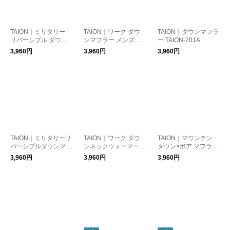
TAION｜ミリタリー
TAION｜ワーク ダウ
TAION｜ダウンマフラ
リバーシブル ダウン
ンマフラー メンズ レ
ー TAION-201A
マフラー 男女兼用 ユ
ディース ユニセック
3,960円
3,960円
3,960円
ニセックス taion-r201
ス taion-201wk
alsml-1
TAION｜ミリタリーリ
TAION｜ワーク ダウ
TAION｜マウンテン
バーシブルダウンマフ
ンネックウォーマー
ダウン×ボア マフラー
ラー DOWN MUFFLE
ユニセックス taion-20
2way リバーシブル TA
3,960円
3,960円
3,960円
R TAION-R201ML-1
3wk
ION-R201MT