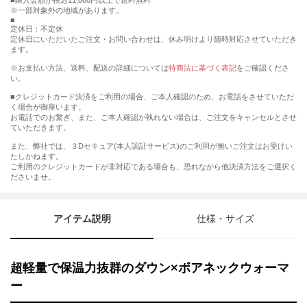
購入金額が税込11,000円以上で送料無料
※一部対象外の地域があります。
定休日：不定休
定休日にいただいたご注文・お問い合わせは、休み明けより随時対応させていただき
ます。
※お支払い方法、送料、配送の詳細については
特商法に基づく表記
をご確認くださ
い。
■クレジットカード決済をご利用の場合、ご本人確認のため、お電話をさせていただ
く場合が御座います。
お電話でのお繋ぎ、また、ご本人確認が執れない場合は、ご注文をキャンセルとさせ
ていただきます。
また、弊社では、３Dセキュア(本人認証サービス)のご利用が無いご注文はお受けい
たしかねます。
ご利用のクレジットカードが非対応である場合も、恐れながら他決済方法をご選択く
ださいませ。
アイテム説明
仕様・サイズ
超軽量で保温力抜群のダウン×ボアネックウォーマ
ー