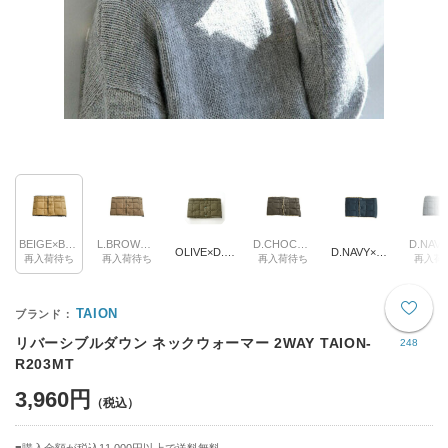
BEIGE×BLACK
L.BROWN×BEIGE
D.CHOCO×BEIGE
OLIVE×D.OLIVE
D.NAVY×BEIGE
再入荷待ち
再入荷待ち
再入荷待ち
再入荷
TAION
リバーシブルダウン ネックウォーマー 2WAY TAION-
248
R203MT
3,960円