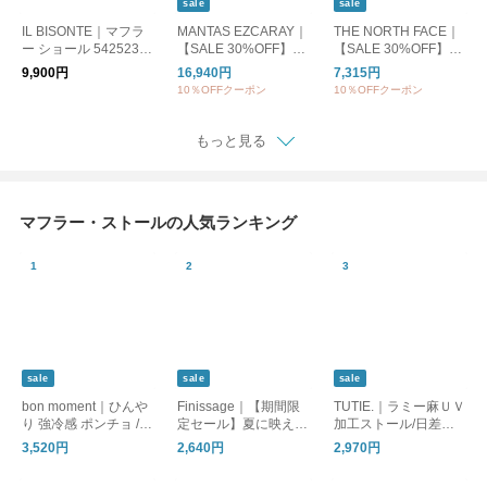
sale
sale
IL BISONTE｜マフラ
MANTAS EZCARAY｜
THE NORTH FACE｜
ー ショール 5425230
【SALE 30%OFF】S
【SALE 30%OFF】ヌ
9481
CARF TARTAN マフラ
プシマフラー Nuptse
9,900円
16,940円
7,315円
ー ストール チェック
Muffler ダウン nn7231
10％OFFクーポン
10％OFFクーポン
タータンチェック 大
2
判 ブローチピン付属
ma014
もっと見る
マフラー・ストールの人気ランキング
sale
sale
sale
bon moment｜ひんや
Finissage｜【期間限
TUTIE.｜ラミー麻ＵＶ
り 強冷感 ポンチョ / C
定セール】夏に映える
加工ストール/日差し
OOLIC[R] 接触冷感 持
インドのブロックプリ
対策・UVケア・麻・
3,520円
2,640円
2,970円
続冷感 UVカット99％
ントボレロ 巾着付き
天然素材
UPF50+ 消臭
[ギフト] UVケア