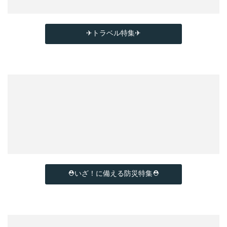
✈トラベル特集✈
⛑いざ！に備える防災特集⛑