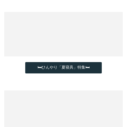
🛏ひんやり「夏寝具」特集🛏