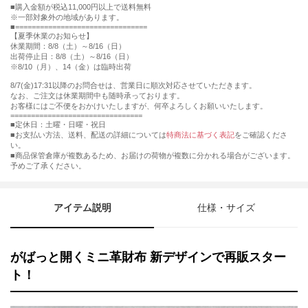
購入金額が税込11,000円以上で送料無料
※一部対象外の地域があります。
================================
【夏季休業のお知らせ】
休業期間：8/8（土）～8/16（日）
出荷停止日：8/8（土）～8/16（日）
※8/10（月）、14（金）は臨時出荷
8/7(金)17:31以降のお問合せは、営業日に順次対応させていただきます。
なお、ご注文は休業期間中も随時承っております。
お客様にはご不便をおかけいたしますが、何卒よろしくお願いいたします。
================================
■定休日：土曜・日曜・祝日
■お支払い方法、送料、配送の詳細については
特商法に基づく表記
をご確認くださ
い。
■商品保管倉庫が複数あるため、お届けの荷物が複数に分かれる場合がございます。
予めご了承ください。
アイテム説明
仕様・サイズ
がばっと開くミニ革財布 新デザインで再販スター
ト！