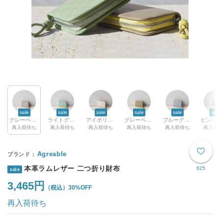
sale
sale
sale
sale
sale
sal
グレーベージュ
ライトグリーン
アイボリー×ベージュ
グレーベージュ×イエロー
ブルーグレー×グレーベージュ
再入荷待ち
再入荷待ち
再入荷待ち
再入荷待ち
再入荷待ち
再入荷
Agreable
本革ラムレザー 二つ折り財布
625
sale
3,465円
30%OFF
再入荷待ち