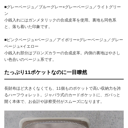
■グレーベージュ／ブルーグレー×グレーベージュ／ライトグリー
ン
小銭入れにはガンメタリックの合成皮革を使用。裏地も同色系
と、落ち着いた印象です。
■ピンクベージュ×ベージュ／アイボリー×グレーベージュ／グレー
ベージュ×イエロー
小銭入れ部分はブロンズカラーの合成皮革。内側の裏地はやさし
い色合いのベージュ系です。
たっぷり11ポケットなのに一目瞭然
長財布ほど大きくなくても、11個ものポケットで高い収納力を誇
るハーフウォレット。ジャバラ式のカードポケットに、ガバっと
開く本体で、お会計や診察受付がスムーズになります。