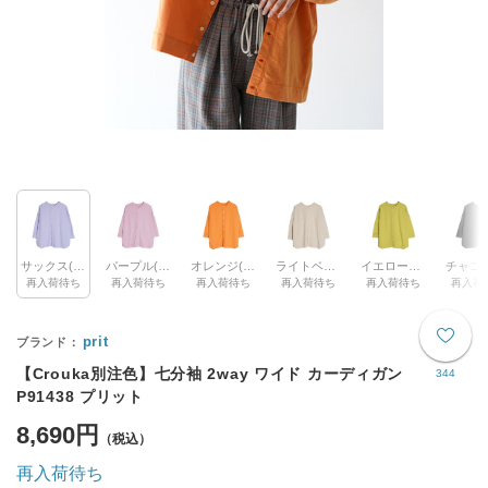
サックス(col.25/別注色)
パープル(col.48/別注色)
オレンジ(col.38/別注色)
ライトベージュ(col.02)
イエローグリーン(col.29)
再入荷待ち
再入荷待ち
再入荷待ち
再入荷待ち
再入荷待ち
再入荷
prit
【Crouka別注色】七分袖 2way ワイド カーディガン
344
P91438 プリット
8,690円
再入荷待ち