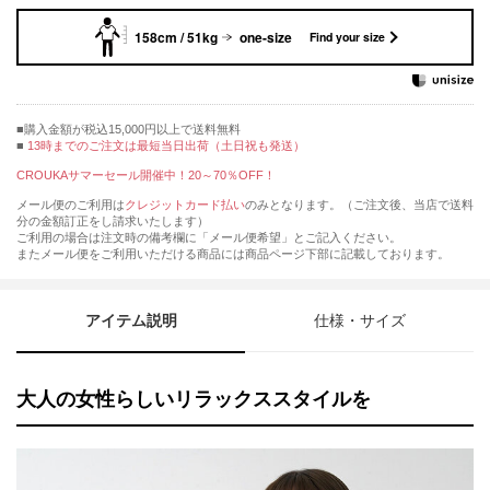
158cm / 51kg
one-size
Find your size
購入金額が税込15,000円以上で送料無料
13時までのご注文は最短当日出荷（土日祝も発送）
CROUKAサマーセール開催中！20～70％OFF！
メール便のご利用は
クレジットカード払い
のみとなります。（ご注文後、当店で送料
分の金額訂正をし請求いたします）
ご利用の場合は注文時の備考欄に「メール便希望」とご記入ください。
またメール便をご利用いただける商品には商品ページ下部に記載しております。
アイテム説明
仕様・サイズ
大人の女性らしいリラックススタイルを