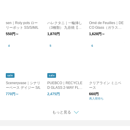
sen｜Roly pots ロー
ハレクタニ｜一輪挿し
Orné de Feuilles｜DE
リーポット SS/S/M/L
（3種類） 九谷焼【花
CO Glass（ガラスベ
入れ 花瓶 フラワーポ
ース）
550円～
1,870円
1,628円～
ット】【インテリア】
【ギフト】
sale
sale
Sceneryvase｜シナリ
PUEBCO｜RECYCLE
クリアライン ミニベ
ーベース デイジー S/L
D GLASS 2-WAY FLO
ース
WER VASE/フラワー
770円～
2,475円
660円
ベース 花器
再入荷待ち
もっと見る