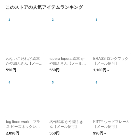
このストアの人気アイテムランキング
ねないこだれだ 絵本
tupera tupera 絵本 か
BRASS ロングフック
かや織ふきん【メール
や織ふきん【メール便
【メール便可】
便可】
可】
550円
550円
1,100円～
fog linen work｜ブラ
名作絵本 かや織ふき
KITTY ウッドフレーム
ス ビーズネックレス
ん【メール便可】
【メール便可】
S【メール便可】
2,090円
550円
990円～