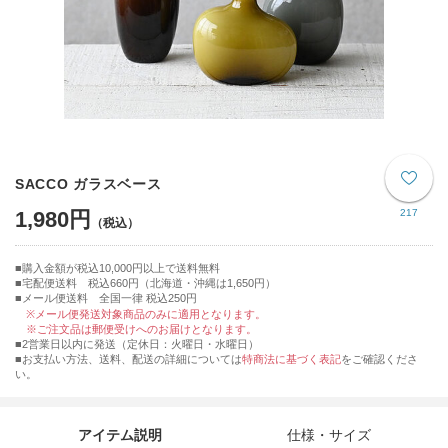
SACCO ガラスベース
1,980円
217
購入金額が税込10,000円以上で送料無料
宅配便送料 税込660円（北海道・沖縄は1,650円）
■メール便送料 全国一律 税込250円
※メール便発送対象商品のみに適用となります。
※ご注文品は郵便受けへのお届けとなります。
■2営業日以内に発送（定休日：火曜日・水曜日）
■お支払い方法、送料、配送の詳細については
特商法に基づく表記
をご確認くださ
い。
アイテム説明
仕様・サイズ