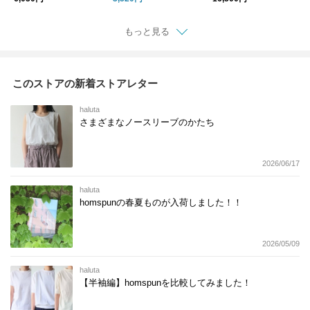
種
もっと見る
このストアの新着ストアレター
haluta
さまざまなノースリーブのかたち
2026/06/17
haluta
homspunの春夏ものが入荷しました！！
2026/05/09
haluta
【半袖編】homspunを比較してみました！