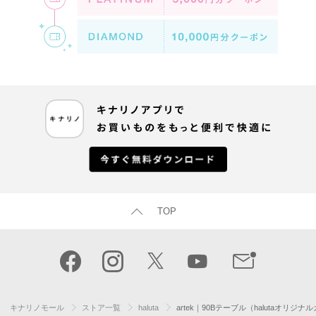
TOP
キナリノモール
ストア一覧
haluta
artek｜90Bテーブル（halutaオリジナ