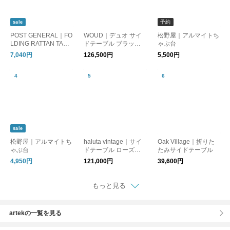
予約
sale
POST GENERAL｜FO
WOUD｜デュオ サイ
松野屋｜アルマイトち
LDING RATTAN TABL
ドテーブル ブラック
ゃぶ台
E -BY THE AROROG.-
北欧
7,040円
126,500円
5,500円
/フォールディングラ
タンテーブル バイジ
アラログ / サイドテー
ブル
sale
松野屋｜アルマイトち
haluta vintage｜サイ
Oak Village｜折りた
ゃぶ台
ドテーブル ローズウ
たみサイドテーブル
ッド ラタン
4,950円
121,000円
39,600円
もっと見る
artekの一覧を見る