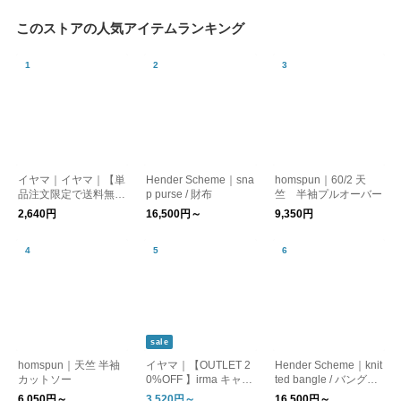
このストアの人気アイテムランキング
イヤマ｜イヤマ｜【単
Hender Scheme｜sna
homspun｜60/2 天
品注文限定で送料無
p purse / 財布
竺 半袖プルオーバー
料】ブルートートバッ
2,640円
16,500円～
9,350円
グ
sale
homspun｜天竺 半袖
イヤマ｜【OUTLET 2
Hender Scheme｜knit
カットソー
0%OFF 】irma キャン
ted bangle / バングル,
バストートバッグ 各
ブレスレット
6,050円～
3,520円～
16,500円～