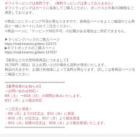
ギフトラッピングは有料です。（無料ラッピングは承っておりません）
ギフトラッピングはカートに追加してご購入ください。ボックスと巾着の2種類をご
用意しております。
※商品ごとにラッピング可否が異なりますので、各商品ページをよくご確認のうえ商
品と一緒にカートに入れてご注文ください。
※商品ページに「ラッピング対応不可」の記載がある場合はご対応できません。
▶︎ラッピングバッグのご購入ページ
https://mall.kinarino.jp/item-111573
▶︎ギフトボックスのご購入ページ
https://mall.kinarino.jp/item-147637
【家具などの⼤型特殊商品につきまして】
18,700円（税込）以上お買い上げの場合も送料が発⽣いたします。
商品の⼤きさや、お届け先地域によって送料が異なります。詳しくは各商品ページを
ご確認ください。
================================
【夏季休業のお知らせ】
＜お問い合わせ対応＞
8/8（土） 〜8/16（日） の期間お休みいたします。
8/17（月）より順次対応
＜ご注文と発送＞
・8/9（日）までの注文は、8/12（水）に発送
・8/10（月）の注文は、8/17（月）より順次発送
・8/11（火）以降の注文は、8/18（火）より順次発送いたします。
================================