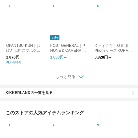
対応] ギフト
sale
OPANTSU-KUN｜お
POST GENERAL｜P
くらすこと｜林青那 i
ぱんつ君 スマホグリ
HONE & CAMERA SH
Phoneケース KURAS
ップ スマホアクセサ
OULDER STRAP / フ
UKOTO グレー【受注
1,870円
1,650円～
3,828円～
リー キャラクターグ
ォーン＆カメラ ショ
生産・同梱不可】
再入荷待ち
ッズ 雑貨 sp-grip おぱ
ルダーストラップ
んつくん
もっと見る
KIKKERLANDの一覧を見る
このストアの人気アイテムランキング