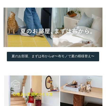
夏のお部屋、まずは布から🌿〜布モノで夏の模様替え〜