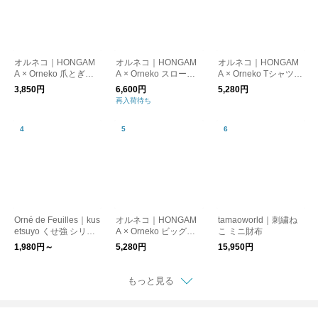
オルネコ｜HONGAM
オルネコ｜HONGAM
オルネコ｜HONGAM
A × Orneko 爪とぎネ
A × Orneko スローケ
A × Orneko Tシャツ／
コハウス
ット
CATS ARE THE BEST
3,850円
6,600円
5,280円
再入荷待ち
Orné de Feuilles｜kus
オルネコ｜HONGAM
tamaoworld｜刺繍ね
etsuyo くせ強 シリー
A × Orneko ビッグシ
こ ミニ財布
ズ（ポーチ）
ルエットTシャツ
1,980円～
5,280円
15,950円
もっと見る