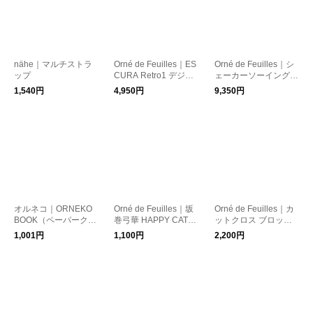
nähe｜マルチストラ
Orné de Feuilles｜ES
Orné de Feuilles｜シ
ップ
CURA Retro1 デジタ
ェーカーソーイングボ
ルミニカメラ
ックス
1,540円
4,950円
9,350円
オルネコ｜ORNEKO
Orné de Feuilles｜坂
Orné de Feuilles｜カ
BOOK（ペーパークリ
巻弓華 HAPPY CAT
ットクロス ブロック
ップ付き）
（ミニブック）
プリント（約100cm
1,001円
1,100円
2,200円
角）