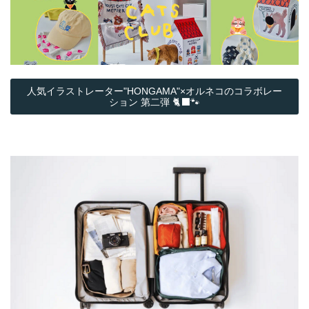
人気イラストレーター"HONGAMA"×オルネコの​コラボレー
ション 第二弾 🐈‍⬛🐾