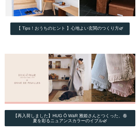
【 Tips！おうちのヒント 】心地よい玄関のつくり方🌿
【再入荷しました】HUG Ō WäR 雅姫さんとつくった、春
夏を彩るニュアンスカラーのイブル🌿