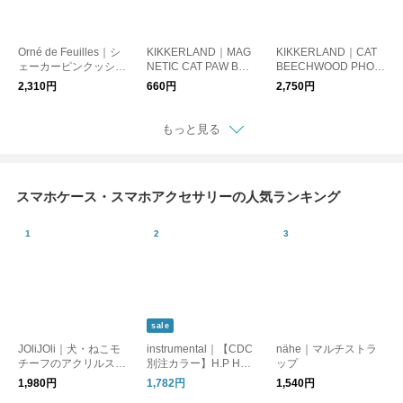
Orné de Feuilles｜シ
KIKKERLAND｜MAG
KIKKERLAND｜CAT
ェーカーピンクッショ
NETIC CAT PAW BOO
BEECHWOOD PHON
ン
KMARKS（ブックマ
E STAND（猫のスマ
2,310円
660円
2,750円
ーク4個セット）
ートフォンスタンド）
もっと見る
スマホケース・スマホアクセサリーの人気ランキング
sale
JOliJOli｜犬・ねこモ
instrumental｜【CDC
nähe｜マルチストラ
チーフのアクリルスマ
別注カラー】H.P HAN
ップ
ホグリップ / スマホス
D STRAP/スマホ用ハ
1,980円
1,782円
1,540円
タンド [ゆうパケット
ンドストラップ