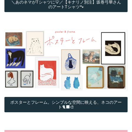
＼あのネマがTシャツに💡／【キナリノ別注】坂巻弓華さん
のアートTシャツ🐾
ポスターとフレーム。シンプルな空間に映える、ネコのアー
ト🐈‍⬛🎨