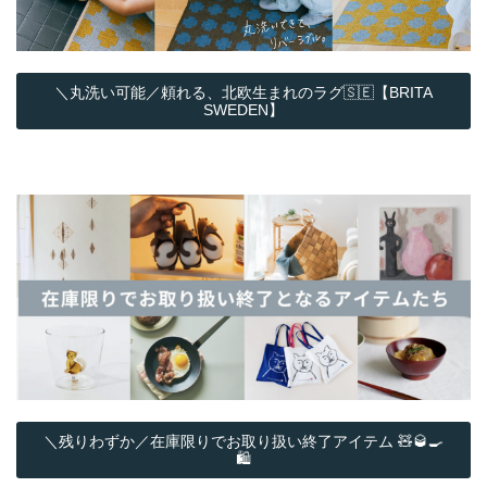
＼丸洗い可能／頼れる、北欧生まれのラグ🇸🇪【BRITA
SWEDEN】
＼残りわずか／在庫限りでお取り扱い終了アイテム 🧸🥃🍳
🛍️