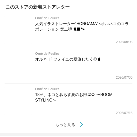
このストアの新着ストアレター
Orné de Feuilles
人気イラストレーター"HONGAMA"×オルネコの​コラ
ボレーション 第二弾 🐈‍⬛🐾
2026/08/05
Orné de Feuilles
オルネ ド フォイユの夏旅じたく🌻🧳
2026/07/30
Orné de Feuilles
18㎡、ネコと暮らす夏のお部屋🌻 〜ROOM
STYLING〜
2026/07/16
もっと見る