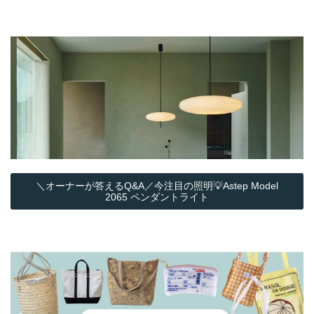
＼オーナーが答えるQ&A／今注目の照明💡Astep Model
2065 ペンダントライト