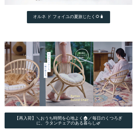
オルネ ド フォイユの夏旅じたく🌻🧳
【再入荷】＼おうち時間を心地よく🏠／毎日のくつろぎ
に、ラタンチェアのある暮らし🌿