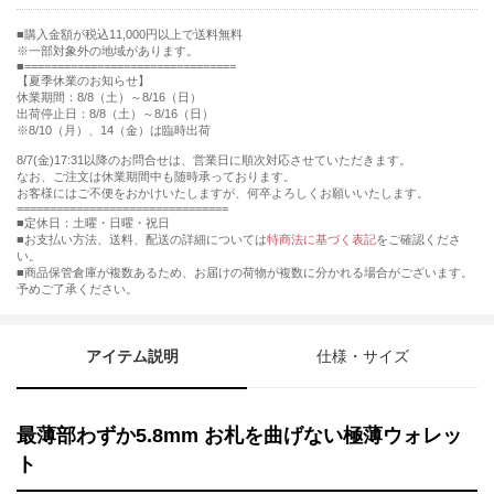
購入金額が税込11,000円以上で送料無料
※一部対象外の地域があります。
================================
【夏季休業のお知らせ】
休業期間：8/8（土）～8/16（日）
出荷停止日：8/8（土）～8/16（日）
※8/10（月）、14（金）は臨時出荷
8/7(金)17:31以降のお問合せは、営業日に順次対応させていただきます。
なお、ご注文は休業期間中も随時承っております。
お客様にはご不便をおかけいたしますが、何卒よろしくお願いいたします。
================================
■定休日：土曜・日曜・祝日
■お支払い方法、送料、配送の詳細については
特商法に基づく表記
をご確認くださ
い。
■商品保管倉庫が複数あるため、お届けの荷物が複数に分かれる場合がございます。
予めご了承ください。
アイテム説明
仕様・サイズ
最薄部わずか5.8mm お札を曲げない極薄ウォレッ
ト