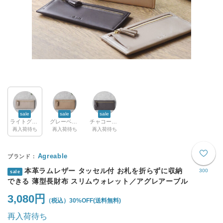
sale
sale
sale
ライトグレー
グレーベージュ
チャコールグレー
再入荷待ち
再入荷待ち
再入荷待ち
Agreable
本革ラムレザー タッセル付 お札を折らずに収納
300
sale
できる 薄型長財布 スリムウォレット／アグレアーブル
3,080円
30%OFF
(送料無料)
再入荷待ち