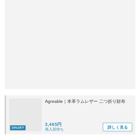
Agreable｜本革ラムレザー 二つ折り財布
3,465円
詳しく
見る
30%OFF
再入荷待ち