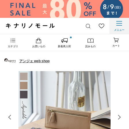
メニュー
カート
カテゴリ
お買いもの
新着再入荷
読みもの
アンジェ web shop