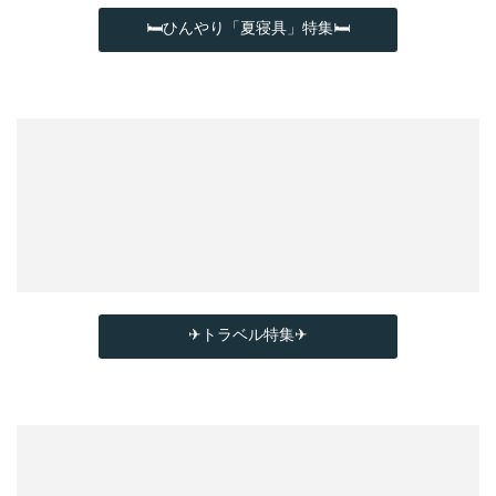
🛏ひんやり「夏寝具」特集🛏
✈トラベル特集✈