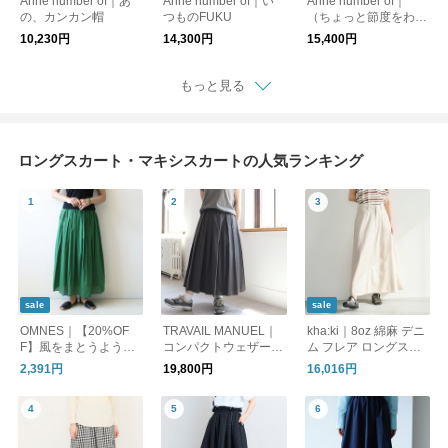
Anne number of｜あ
Anne number of｜い
Anne number of｜
の、カンカン帽
つものFUKU
（ちょっと節度をわき
まえた）「毎日のリネ
10,230円
14,300円
15,400円
ンシャツ」
もっと見る
ロングスカート・マキシスカートの人気ランキング
sale
sale
OMNES｜【20%OF
TRAVAIL MANUEL｜
kha:ki｜8oz 綿麻 デニ
F】風をまとうように
コンパクトウェザー・
ム フレア ロングスカ
軽やかに。一枚で決ま
タックフレアースカー
ート FLARED LONG
2,391円
19,800円
16,016円
る主役ロングスカート
ト
SKIRT mil26ssk3104