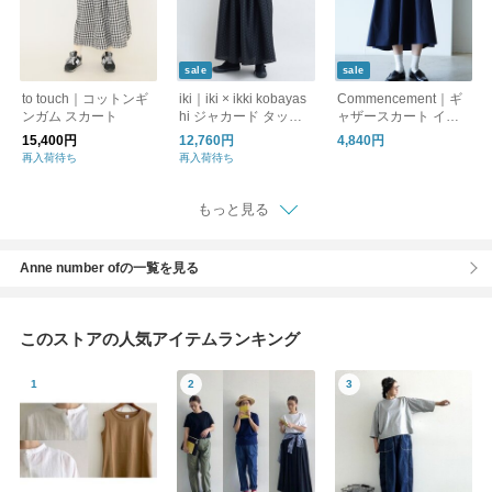
sale
sale
to touch｜コットンギ
iki｜iki × ikki kobayas
Commencement｜ギ
ンガム スカート
hi ジャカード タック
ャザースカート イー
ギャザー スカート 3
ジースカート ボトム
15,400円
12,760円
4,840円
101SK007261
ス Gather Skirt C-218
再入荷待ち
再入荷待ち
コメンスメント
もっと見る
Anne number ofの一覧を見る
このストアの人気アイテムランキング