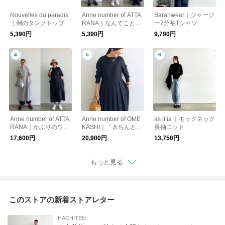
Nouvelles du paradis
Anne number of ATTA
Sarahwear｜ジャージ
｜例のタンクトップ
RANA｜なんてことな
ー7分袖Tシャツ
いTシャツ
5,390円
5,390円
9,790円
Anne number of ATTA
Anne number of OME
as it is.｜モックネック
RANA｜かぶりのワン
KASHI｜「きちんと見
長袖ニット
ピース
えのワンピース」
17,600円
20,900円
13,750円
もっと見る
このストアの新着ストアレター
HACHITEN