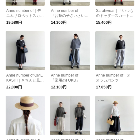
Anne number of｜デ
Anne number of｜
Sarahwear｜「いつも
ニムサロペットスカー
「お茶の子さいさいス
のギャザ―スカ―ト/
ト by SARAHWEAR
カート」
コ―デュロイ版」
19,580円
14,300円
15,400円
Anne number of OME
Anne number of｜
Anne number of｜オ
KASHI｜きちんと見え
「常用のFUKU」
オラカパンツ
のレトロスカート
22,000円
12,100円
17,050円