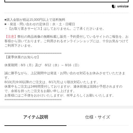
購入金額が税込15,000円以上で送料無料
・発送・問い合わせの定休日：水・土・日曜日
・【お取り置きサービス】はしておりません。ご了承くださいませ。
【注意】
弊社の商品画像の無断転載し販売・予約受付しているサイトのご報告を、お
客様から頂いております。ご利用されるオンラインショップには、十分お気をつけて
ご利用下さいませ。
================================
【夏季休業のお知らせ】
休業期間：8/3（月）及び 8/12（水）～ 8/16（日）
誠に勝手ながら、上記期間中は発送・お問い合わせ対応をお休みさせていただきま
す。
8/10(月)9:00以降のご注文は、8/17(月)より順次対応いたします。
休業中もご注文は24時間受付しておりますが、連休前後は混雑が予想されますの
で、余裕を持ったご注文をお願い申し上げます。
お客様にはご不便をおかけいたしますが、何卒よろしくお願いいたします。
================================
アイテム説明
仕様・サイズ