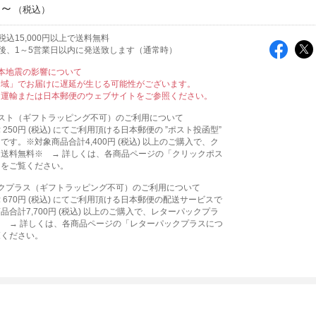
円～
込15,000円以上で送料無料
後、1～5営業日以内に発送致します（通常時）
本地震の影響について
全域」でお届けに遅延が生じる可能性がございます。
ト運輸または日本郵便のウェブサイトをご参照ください。
スト（ギフトラッピング不可）のご利用について
250円 (税込) にてご利用頂ける日本郵便の ”ポスト投函型”
です。※対象商品合計4,400円 (税込) 以上のご購入で、ク
送料無料※ → 詳しくは、各商品ページの「クリックポス
」をご覧ください。
クプラス（ギフトラッピング不可）のご利用について
 670円 (税込) にてご利用頂ける日本郵便の配送サービスで
品合計7,700円 (税込) 以上のご購入で、レターパックプラ
 → 詳しくは、各商品ページの「レターパックプラスにつ
覧ください。