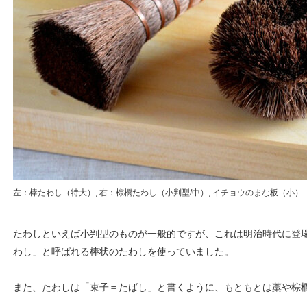
左：棒たわし（特大）, 右：棕櫚たわし（小判型/中）, イチョウのまな板（小）
たわしといえば小判型のものが一般的ですが、これは明治時代に登
わし」と呼ばれる棒状のたわしを使っていました。
また、たわしは「束子＝たばし」と書くように、もともとは藁や棕