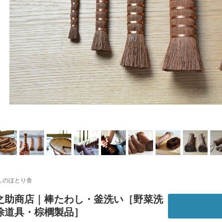
しのほとり舎
之助商店｜棒たわし・釜洗い［野菜洗
除道具・棕櫚製品］