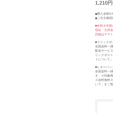
1,210
購入金額が税
ご注文確認
■令和８年熊
現在「九州
詳細はヤマ
■クリックポ
全国送料一律 
配送サービス
リックポスト
トについて
■レターパッ
全国送料一律
す。※対象商
ス送料無料※
いて」をご