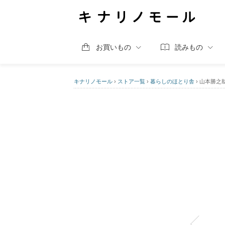
お買いもの
読みもの
キナリノモール
›
ストア一覧
›
暮らしのほとり舎
›
山本勝之