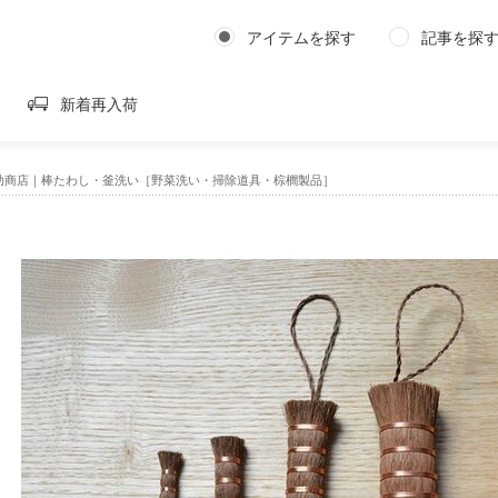
アイテムを探す
記事を探
新着再入荷
助商店｜棒たわし・釜洗い［野菜洗い・掃除道具・棕櫚製品］