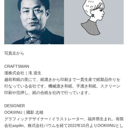
写真左から
CRAFTSMAN
瀧株式会社｜滝 道生
越前和紙の里にて、紙漉きから印刷まで一貫生産で紙製品作りを
行なっている会社です。機械漉き和紙、手漉き和紙、スクリーン
印刷や箔押し、紙の合紙を社内で行っています。
DESIGNER
OOKIIINU｜國影 志穂
グラフィックデザイナー / イラストレーター。福井県生まれ。有限
会社aspilin、株式会社バウムを経て2022年10月よりOOKIIINUとし