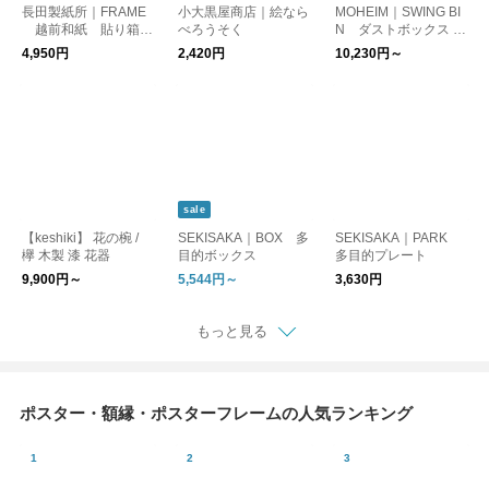
長田製紙所｜FRAME
小大黒屋商店｜絵なら
MOHEIM｜SWING BI
越前和紙 貼り箱
べろうそく
N ダストボックス ゴ
フレーム / 長田製紙所
ミ箱（Mサイズ/８L）
4,950円
2,420円
10,230円～
sale
【keshiki】 花の椀 /
SEKISAKA｜BOX 多
SEKISAKA｜PARK
欅 木製 漆 花器
目的ボックス
多目的プレート
9,900円～
5,544円～
3,630円
もっと見る
ポスター・額縁・ポスターフレームの人気ランキング