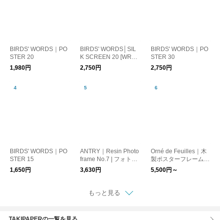
BIRDS' WORDS｜PO
BIRDS' WORDS│SIL
BIRDS' WORDS｜PO
STER 20
K SCREEN 20 [WREA
STER 30
TH]
1,980円
2,750円
2,750円
BIRDS' WORDS｜PO
ANTRY｜Resin Photo
Orné de Feuilles｜木
STER 15
frame No.7 | フォトフ
製ポスターフレーム／
レーム
ナチュラル
1,650円
3,630円
5,500円～
もっと見る
TAKIPAPERの一覧を見る