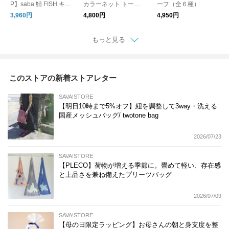
P】saba 鯖 FISH キャ
カラーネット トート
ーフ（全６種）
ップ
バッグ 3way（全5
3,960円
4,800円
4,950円
色）
もっと見る
このストアの新着ストアレター
SAVA!STORE
【明日10時まで5%オフ】紐を調整して3way・洗える
国産メッシュバッグ/ twotone bag
2026/07/23
SAVA!STORE
【PLECO】荷物が増える季節に。畳めて軽い、存在感
と上品さを兼ね備えたプリーツバッグ
2026/07/09
SAVA!STORE
【母の日限定ラッピング】お母さんの朝と身支度を整