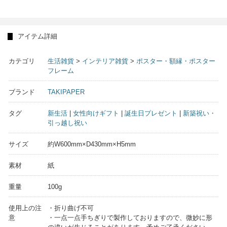
アイテム詳細
カテゴリ
生活雑貨
>
インテリア雑貨
>
ポスター・額縁・ポスター
フレーム
ブランド
TAKIPAPER
タグ
新生活
|
女性向けギフト
|
誕生日プレゼント
|
新築祝い・
引っ越し祝い
サイズ
約W600mm×D430mm×H5mm
素材
紙
重量
100g
使用上の注
・折り曲げ不可
意
・一点一点手ちぎりで製作しておりますので、微妙に形