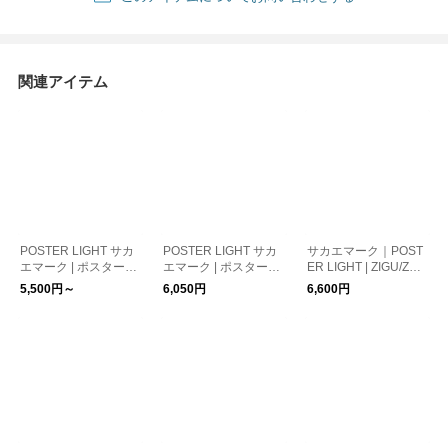
関連アイテム
POSTER LIGHT サカ
POSTER LIGHT サカ
サカエマーク｜POST
エマーク | ポスターラ
エマーク | ポスターラ
ER LIGHT | ZIGU/ZAG
イト ポスター型照明
イト / ポスター型照
U/GIZA ポスターライ
5,500円～
6,050円
6,600円
明 unpisデザイン
ト ポスター型照明