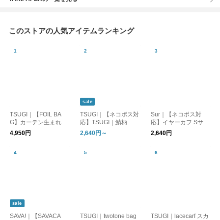
このストアの人気アイテムランキング
sale
TSUGI｜【FOIL BA
TSUGI｜【ネコポス対
Sur｜【ネコポス対
G】カーテン生まれの
応】TSUGI｜鯖柄 T
応】イヤーカフ Sサイ
シルバー トートバッ
シャツ 半袖シャツ
ズ（片売り）_SR-EC
4,950円
2,640円～
2,640円
グ（SHIWA/FLAT）
01 オケージョン
sale
SAVA!｜【SAVACA
TSUGI｜twotone bag
TSUGI｜lacecarf スカ