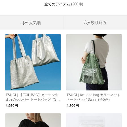
全てのアイテム
(200件)
人気順
絞り込み
TSUGI｜【FOIL BAG】カーテン生
TSUGI｜twotone bag カラーネット
まれのシルバー トートバッグ（SHI
トートバッグ 3way（全5色）
WA/FLAT）
4,950円
4,800円