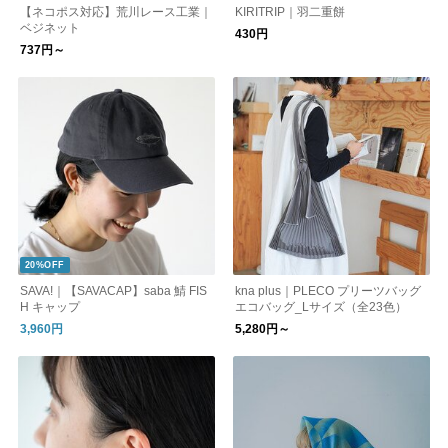
【ネコポス対応】荒川レース工業｜
KIRITRIP｜羽二重餅
ベジネット
430円
737円～
20%OFF
SAVA!｜【SAVACAP】saba 鯖 FIS
kna plus｜PLECO プリーツバッグ
H キャップ
エコバッグ_Lサイズ（全23色）
3,960円
5,280円～