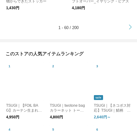
物からできたストッカー
フトオーバー_イヤリング・ピアス
1,430円
4,180円
>
1 - 60 / 200
このストアの人気アイテムランキング
sale
TSUGI｜【FOIL BA
TSUGI｜twotone bag
TSUGI｜【ネコポス対
G】カーテン生まれの
カラーネット トート
応】TSUGI｜鯖柄 T
シルバー トートバッ
バッグ 3way（全5
シャツ 半袖シャツ
4,950円
4,800円
2,640円～
グ（SHIWA/FLAT）
色）