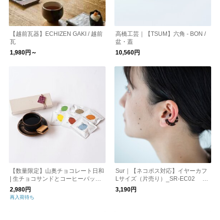
【越前瓦器】ECHIZEN GAKI / 越前
高橋工芸｜【TSUM】六角 - BON /
瓦
盆・蓋
1,980円～
10,560円
【数量限定】山奥チョコレート日和
Sur｜【ネコポス対応】イヤーカフ
| 生チョコサンドとコーヒーバッグ
Lサイズ（片売り）_SR-EC02 オ
のギフトセット バレンタイン
ケージョン
2,980円
3,190円
再入荷待ち