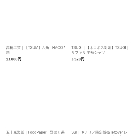
高橋工芸｜【TSUM】六角 - HACO /
TSUGI｜【ネコポス対応】TSUGI｜
箱
サファリ 半袖シャツ
13,860円
3,520円
五十嵐製紙｜FoodPaper 野菜と果
Sur｜キナリノ限定販売 leftover レ