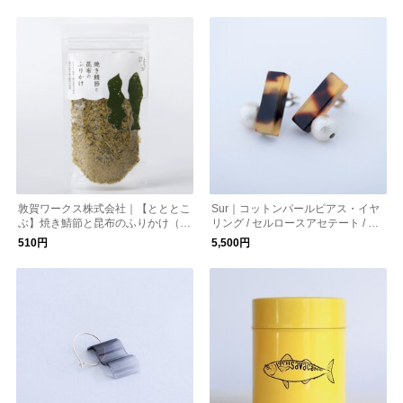
敦賀ワークス株式会社｜【とととこ
Sur｜コットンパールピアス・イヤ
ぶ】焼き鯖節と昆布のふりかけ（2
リング / セルロースアセテート / 縦
5g）
長方形_SR-P4/EA4
510円
5,500円