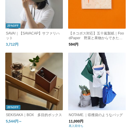
25%OFF
SAVA!｜【SAVACAP】サファリハ
【ネコポス対応】五十嵐製紙｜Foo
ット
dPaper 野菜と果物からできたメ
ッセージカード（12枚入り）
3,712円
594円
20%OFF
SEKISAKA｜BOX 多目的ボックス
NOTAME.｜収穫袋のようなバッグ
5,544円～
11,000円
再入荷待ち