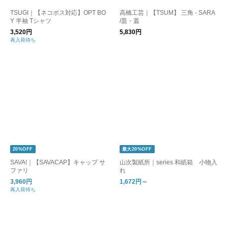
TSUGI｜【ネコポス対応】OPT BO
高橋工芸｜【TSUM】 三角 - SARA
Y 半袖 Tシャツ
/皿・蓋
3,520円
5,830円
再入荷待ち
20%OFF
最大20%OFF
SAVA!｜【SAVACAP】キャップ サ
山次製紙所｜series 和紙箱 小物入
ファリ
れ
3,960円
1,672円～
再入荷待ち