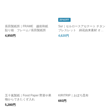
25%OFF
長田製紙所｜FRAME 越前和紙
Sur｜セルロースアセテート チタン
貼り箱 フレーム / 長田製紙所
ブレスレット 綿花由来素材 オケ
ージョン_TI-BR1
4,950円
4,620円
五十嵐製紙｜Food Paper 野菜や果
KIRITRIP｜おぼろ昆布
物からできたくず入れ
693円
5,280円