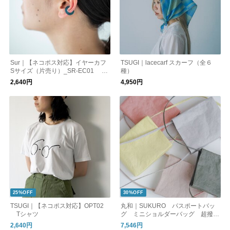
Sur｜【ネコポス対応】イヤーカフ
TSUGI｜lacecarf スカーフ（全６
Sサイズ（片売り）_SR-EC01 オ
種）
ケージョン
2,640円
4,950円
25%OFF
30%OFF
TSUGI｜【ネコポス対応】OPT02
丸和｜SUKURO パスポートバッ
Tシャツ
グ ミニショルダーバッグ 超撥水
加工 越前和紙
2,640円
7,546円