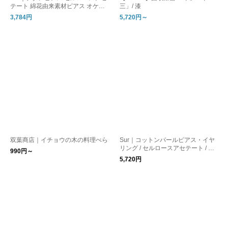
テート 綿花由来素材ピアス オケー
三」/ 漆
ジョン_TI-P3
3,784円
5,720円～
双葉商店｜イチョウの木の料理べら
Sur｜コットンパールピアス・イヤ
リング / セルロースアセテート / た
990円～
まご型_SR-P3/EA3
5,720円