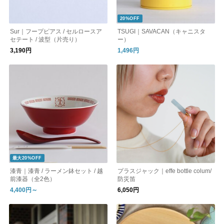
20%OFF
Sur｜フープピアス / セルロースア
TSUGI｜SAVACAN（キャニスタ
セテート / 波型（片売り）
ー）
3,190円
1,496円
最大20%OFF
漆青｜漆青 / ラーメン鉢セット / 越
プラスジャック｜effe bottle colum/
前漆器（全2色）
防災笛
4,400円～
6,050円