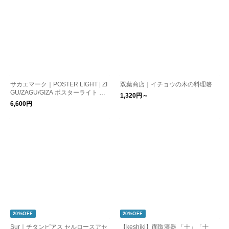
サカエマーク｜POSTER LIGHT | ZI
双葉商店｜イチョウの木の料理箸
GU/ZAGU/GIZA ポスターライト ポ
1,320円～
スター型照明
6,600円
20%OFF
20%OFF
Sur｜チタンピアス セルロースアセ
【keshiki】面取漆器 「十」「十