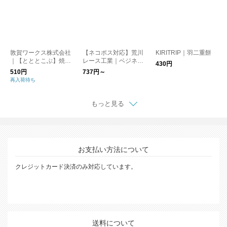
敦賀ワークス株式会社
【ネコポス対応】荒川
KIRITRIP｜羽二重餅
｜【とととこぶ】焼き
レース工業｜ベジネッ
430円
鯖節とアオサが香る浅
ト
510円
737円～
漬け塩（110g）
再入荷待ち
もっと見る
お支払い方法について
クレジットカード決済のみ対応しています。
送料について