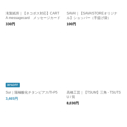
滝製紙所｜【ネコポス対応】CART
SAVA!｜【SAVA!STOREオリジナ
A messagecard メッセージカード
ル】ショッパー（手提げ袋）
330円
100円
30%OFF
Sur｜陽極酸化チタンピアス/TI-P5
高橋工芸｜【TSUM】三角 - TSUTS
U / 筒
3,465円
8,030円