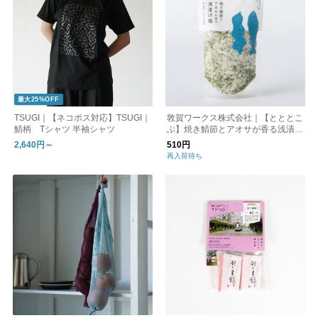
最大25%OFF
TSUGI｜【ネコポス対応】TSUGI｜
敦賀ワークス株式会社｜【とととこ
鯖柄 Tシャツ 半袖シャツ
ぶ】焼き鯖節とアオサが香る浅漬け
塩（110g）
2,640円～
510円
再入荷待ち