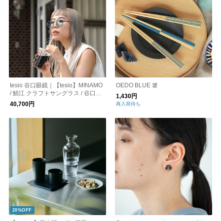
tesio 谷口眼鏡｜【tesio】MINAMO
OEDO BLUE 箸
/ 鯖江 クラフトサングラス / 谷口眼
1,430円
鏡（全4色）
40,700円
再入荷待ち
20%OFF