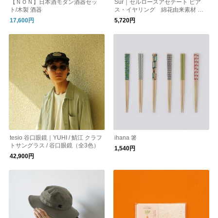
【ＮＯＮ】日本酒モダン酒器セッ
Sur｜セルロースアセテート ピア
ト/木製 酒器
ス・イヤリング 綿花由来素材 オ
ケージョン _SR-P8/SR-EA8
17,600円
5,720円
tesio 谷口眼鏡｜YUHI / 鯖江 クラフ
ihana 箸
トサングラス / 谷口眼鏡（全3色）
1,540円
42,900円