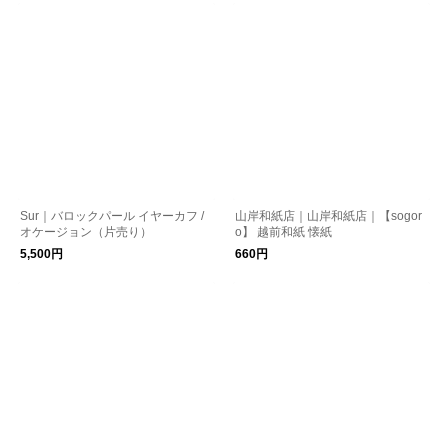
Sur｜バロックパール イヤーカフ /
山岸和紙店｜山岸和紙店｜【sogor
オケージョン（片売り）
o】 越前和紙 懐紙
5,500円
660円