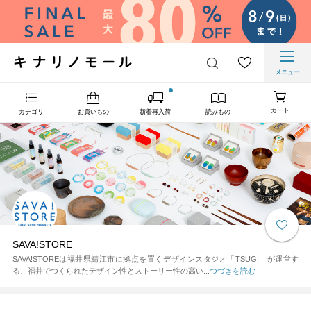
メニュー
カート
カテゴリ
お買いもの
新着再入荷
読みもの
SAVA!STORE
SAVA!STOREは福井県鯖江市に拠点を置くデザインスタジオ「TSUGI」が運営す
る、福井でつくられたデザイン性とストーリー性の高い...
つづきを読む