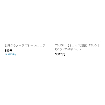
恐竜グラノーラ プレーン/ココア
TSUGI｜【ネコポス対応】TSUGI｜
kyoryu02 半袖シャツ
880円
3,520円
再入荷待ち