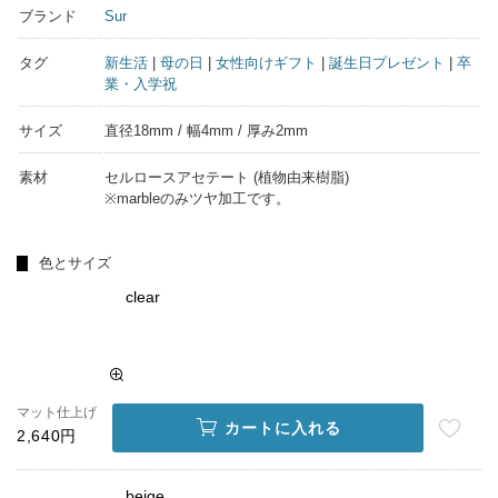
ブランド
Sur
タグ
新生活
|
母の日
|
女性向けギフト
|
誕生日プレゼント
|
卒
業・入学祝
サイズ
直径18mm / 幅4mm / 厚み2mm
素材
セルロースアセテート (植物由来樹脂)
※marbleのみツヤ加工です。
色とサイズ
clear
マット仕上げ
カートに入れる
2,640円
beige