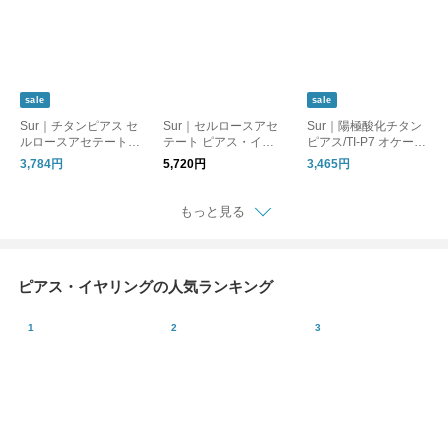
sale
sale
Sur｜チタンピアス セ
Sur｜セルロースアセ
Sur｜陽極酸化チタン
ルロースアセテート
テート ピアス・イヤ
ピアス/TI-P7 オケージ
綿花由来素材ピアス
リング 綿花由来素材
ョン
3,784円
5,720円
3,465円
オケージョン_TI-P3
オケージョン_SR-P6 /
SR-EA6
もっと見る
ピアス・イヤリングの人気ランキング