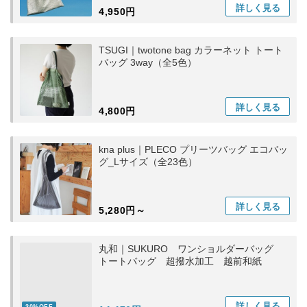
詳しく
見る
4,950円
TSUGI｜twotone bag カラーネット トート
バッグ 3way（全5色）
詳しく
見る
4,800円
kna plus｜PLECO プリーツバッグ エコバッ
グ_Lサイズ（全23色）
詳しく
見る
5,280円～
丸和｜SUKURO ワンショルダーバッグ
トートバッグ 超撥水加工 越前和紙
詳しく
見る