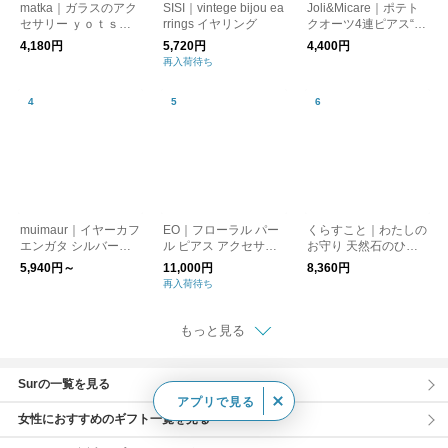
matka｜ガラスのアク
SISI｜vintege bijou ea
Joli&Micare｜ポテト
セサリー ｙｏｔｓｕ
rrings イヤリング
クオーツ4連ピアス“po
（ヨツ）【ピアス・イ
tato quartz” poq0204-
4,180円
5,720円
4,400円
ヤリング】【プレゼン
yn
再入荷待ち
ト】【母の日】
muimaur｜イヤーカフ
EO｜フローラル パー
くらすこと｜わたしの
エンガタ シルバー
ル ピアス アクセサリ
お守り 天然石のひと
［ギフト/贈り物］
ー Floral Pearl Pierce
粒ピアス［ギフト/贈
5,940円～
11,000円
8,360円
EO26AW-28 イオ
り物］
再入荷待ち
もっと見る
Surの一覧を見る
アプリで見る
女性におすすめのギフト一覧を見る