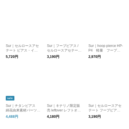
Sur｜セルロースアセ
Sur｜フープピアス /
Sur｜hoop pierce HP-
テート ピアス・イヤ
セルロースアセテート
P4 軽量 フープピ
リング 綿花由来素材
/ 波型（片売り）
アス オケージョン
5,720円
3,190円
2,970円
オケージョン _SR-P8/
（片売り）
SR-EA8
sale
Sur｜チタンピアス
Sur｜キナリノ限定販
Sur｜セルロースアセ
綿花由来素材パーツ
売 leftover レフトオー
テート フープピア
オケージョン_TI-P4
バー_イヤリング・ピ
ス 綿花由来素材 オ
4,488円
4,180円
3,190円
アス
ケージョン_HP-P1
（片売り）