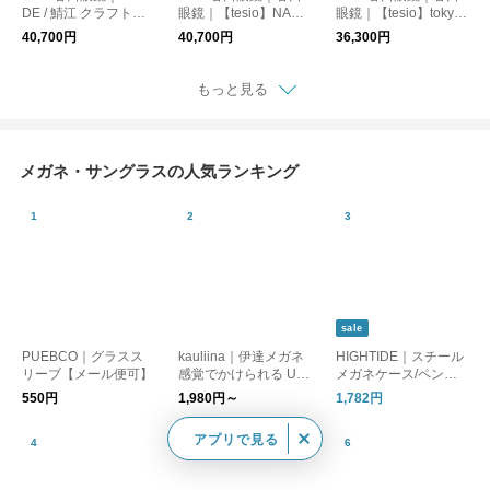
DE / 鯖江 クラフトサ
眼鏡｜【tesio】NAMI
眼鏡｜【tesio】tokyo
ングラス / 谷口眼鏡
KI サングラス
bike + tesio FLAT/AR
40,700円
40,700円
36,300円
（全3色）
CH サングラス
もっと見る
メガネ・サングラスの人気ランキング
sale
PUEBCO｜グラスス
kauliina｜伊達メガネ
HIGHTIDE｜スチール
リーブ【メール便可】
感覚でかけられる UV
メガネケース/ペンケ
カット クリアレンズ
ース
550円
1,980円～
1,782円
サングラス 調光
アプリで見る