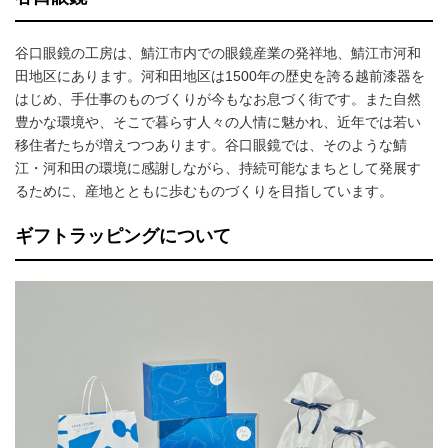
谷口眼鏡の工房は、鯖江市内での眼鏡産業の発祥地、鯖江市河和
田地区にあります。河和田地区は1500年の歴史を誇る越前漆器を
はじめ、手仕事のものづくりが今もなお息づく街です。また自然
豊かな環境や、そこで暮らす人々の人情に魅かれ、近年では若い
移住者たちが増えつつあります。谷口眼鏡では、そのような鯖
江・河和田の環境に感謝しながら、持続可能なまちとして発展す
るために、産地とともに歩むものづくりを目指しています。
ギフトラッピングについて