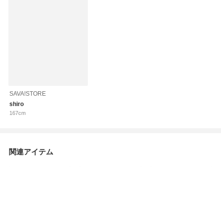
SAVA!STORE
shiro
167cm
関連アイテム