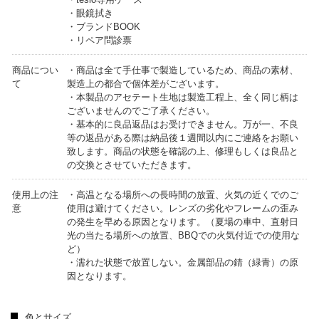
・眼鏡拭き
・ブランドBOOK
・リペア問診票
商品につい
・商品は全て手仕事で製造しているため、商品の素材、
て
製造上の都合で個体差がございます。
・本製品のアセテート生地は製造工程上、全く同じ柄は
ございませんのでご了承ください。
・基本的に良品返品はお受けできません。万が一、不良
等の返品がある際は納品後１週間以内にご連絡をお願い
致します。商品の状態を確認の上、修理もしくは良品と
の交換とさせていただきます。
使用上の注
・高温となる場所への長時間の放置、火気の近くでのご
意
使用は避けてください。レンズの劣化やフレームの歪み
の発生を早める原因となります。（夏場の車中、直射日
光の当たる場所への放置、BBQでの火気付近での使用な
ど）
・濡れた状態で放置しない。金属部品の錆（緑青）の原
因となります。
色とサイズ