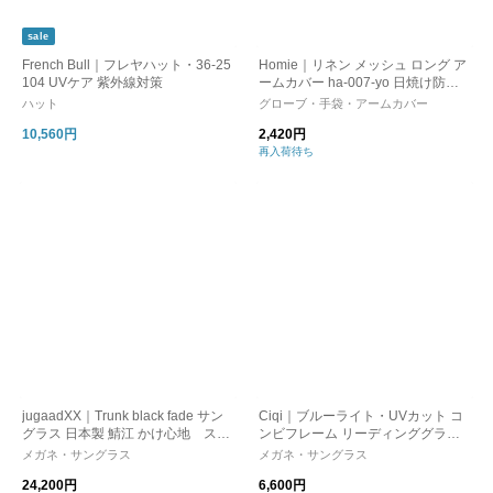
sale
French Bull｜フレヤハット・36-25
Homie｜リネン メッシュ ロング ア
104 UVケア 紫外線対策
ームカバー ha-007-yo 日焼け防止
日本製
ハット
グローブ・手袋・アームカバー
10,560円
2,420円
再入荷待ち
jugaadXX｜Trunk black fade サン
Ciqi｜ブルーライト・UVカット コ
グラス 日本製 鯖江 かけ心地 スト
ンビフレーム リーディンググラス
レスフリー 軽量 機能性レンズ 調光
老眼鏡 “Herbie” herbie
メガネ・サングラス
メガネ・サングラス
レンズ 紫外線カット
24,200円
6,600円