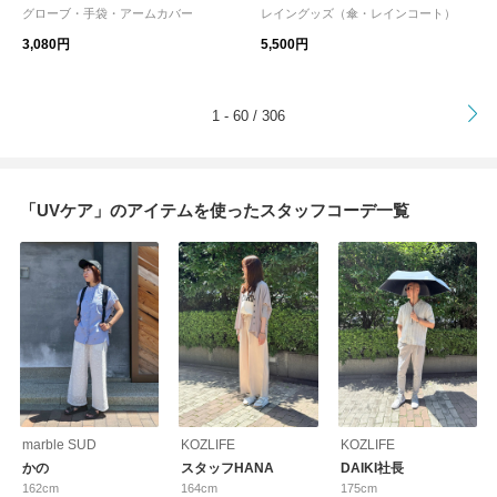
CK UMBRELLA AUTOMATIC rkn-2
グローブ・手袋・アームカバー
レイングッズ（傘・レインコート）
6002
3,080円
5,500円
>
1 - 60 / 306
「UVケア」のアイテムを使ったスタッフコーデ一覧
marble SUD
KOZLIFE
KOZLIFE
かの
スタッフHANA
DAIKI社長
162cm
164cm
175cm