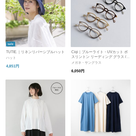
sale
TUTIE.｜リネンリバーシブルハット
Ciqi｜ブルーライト・UVカット ボ
スリントン リーディング グラス /
ハット
眼鏡 “Evans” evans-fn 母の日
メガネ・サングラス
4,851円
6,050円