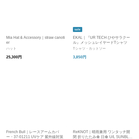
sale
Mia Hat & Accessory｜straw canoti
EKAL｜『UR TECH ひやサラクー
er
ル』メッシュレイヤードTシャツ
ハット
Tシャツ・カットソー
25,300円
3,850円
French Bull｜レースアームカバ
ReKNOT｜晴雨兼用 ワンタッチ開
ー・37-01211 UVケア 紫外線対策
閉 折りたたみ傘 日傘 U/L SUNBLO