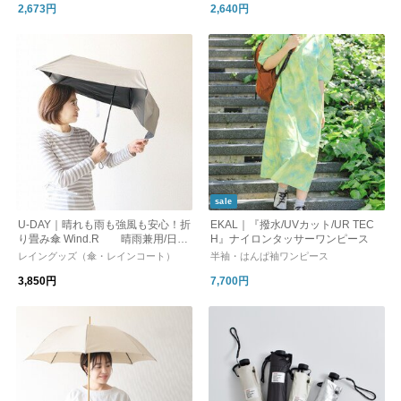
2,673円
2,640円
sale
U-DAY｜晴れも雨も強風も安心！折
EKAL｜『撥水/UVカット/UR TEC
り畳み傘 Wind.R 晴雨兼用/日傘/
H』ナイロンタッサーワンピース
紫外線対策 トラベルグッズ
レイングッズ（傘・レインコート）
半袖・はんぱ袖ワンピース
3,850円
7,700円