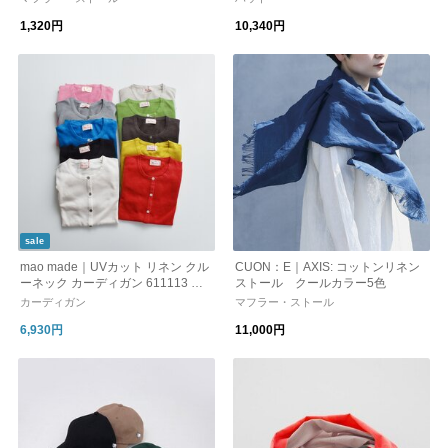
焼け対策 ギフト
1,320円
10,340円
sale
mao made｜UVカット リネン クル
CUON：E｜AXIS: コットンリネン
ーネック カーディガン 611113 母
ストール クールカラー5色
の日
カーディガン
マフラー・ストール
6,930円
11,000円