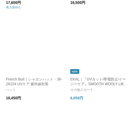
17,600円
16,500円
再入荷待ち
sale
French Bull｜シャロンハット・36-
EKAL｜『UVカット/帯電防止/イー
26104 UVケア 紫外線対策
ジーケア』SMOOTH WOOLY LIKE
スカート
ハット
その他スカート
10,450円
6,050円