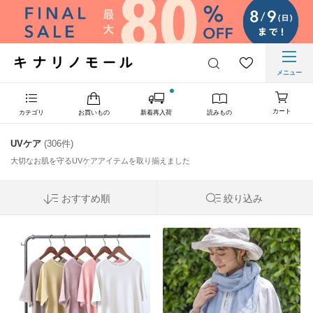
メニュー
カート
カテゴリ
お買いもの
新着再入荷
読みもの
UVケア
(306件)
大切なお肌を守るUVケアアイテムを取り揃えました
おすすめ順
絞り込み