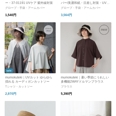
ー・37-01191 UVケア 紫外線対策
バー/美濃和紙・日差し対策・UV対
策 ・ギフト・日本製
グローブ・手袋・アームカバー
グローブ・手袋・アームカバー
1,540円
3,564円
sale
mumokuteki｜UVカット ゆらゆら
mumokuteki｜暑い季節にうれしい
揺れる カーディガンカットソー
多機能2WAYドルマンブラウス
Tシャツ・カットソー
ブラウス
2,970円
5,390円