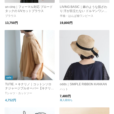
un cinq｜フォーマル対応 ブロード
LIVING BASIC｜麻のような肌ざわ
タックの UVカットブラウス
り 汗が目立たない ドルマンワンピ
ース 日本製 ギフト
ブラウス
半袖・はんぱ袖ワンピース
13,750円
19,800円
sale
TUTIE. × キナリノ｜コットンソロ
odds｜SIMPLE RIBBON KANKAN
ナジャージプルオーバー【キナリノ
ハット
別注】 / 接触冷感 / 吸水速乾 / UVカ
Tシャツ・カットソー
7,480円
ット
4,752円
再入荷待ち