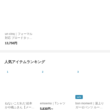
un cinq｜フォーマル
対応 ブロードタック
の UVカットブラウス
13,750円
人気アイテムランキング
sale
ねないこだれだ 絵本
emoemo｜Tシャツ
bon moment｜湯上り
かや織ふきん【メール
ガーゼパンツ ルーム
5,830円～