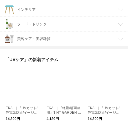
インテリア
フード・ドリンク
美容ケア・美容雑貨
「UVケア」の新着アイテム
EKAL｜『UVカット/
EKAL｜『軽量/晴雨兼
EKAL｜『UVカット/
静電気防止/イージー
用』TINY GARDEN P
静電気防止/イージー
ケア』SMOOTH WOO
RODUCTS ウルトラ
ケア』SMOOTH WOO
14,300円
4,180円
14,300円
LYLIKEオーバーシャ
ライトワンタッチアン
LYLIKEワイドパンツ
ツ
ブレラ