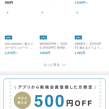
便可】
パンツ
550円
1,936円～
sale
sale
sale
bon moment｜湯上り
MOONSTAR｜【SAL
OMNES｜【20%OF
ガーゼワンピース ル
E 30%OFF】BANDBA
F】風をまとうように
ームワンピース
LLET バンドバレー バ
軽やかに。一枚で決ま
2,475円～
3,850円
2,391円
レーシューズ フラッ
る主役ロングスカート
トシューズ bandballet
もっと見る