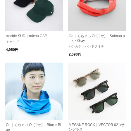
marble SUD｜raicho CAP
Oo｜てぬぐい Oo[ワオ] Salmon p
ink × Gray
キャップ
ハンカチ・ハンドタオル
4,950円
2,090円
Oo｜てぬぐい Oo[ワオ] Blue × Bl
MEGANE ROCK｜VECTOR 021/サ
ue
ングラス