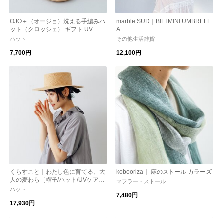
OJO＋（オージョ）洗える手編みハ
marble SUD｜BIEI MINI UMBRELL
ット（クロッシェ） ギフト UV 帽
A
子 洗える 手編み
ハット
その他生活雑貨
7,700円
12,100円
くらすこと｜わたし色に育てる、大
kobooriza｜ 麻のストール カラーズ
人の麦わら［帽子/ハット/UVケア/
マフラー・ストール
紫外線対策/ギフト/贈り物］
ハット
7,480円
17,930円