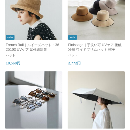
sale
sale
French Bull｜ルイーズハット・36-
Finissage｜手洗い可 UVケア 接触
25103 UVケア 紫外線対策
冷感 ワイドブリムハット 帽子
ハット
ハット
10,560円
2,772円