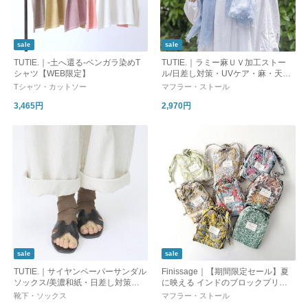
sale
sale
TUTIE.｜-土へ還る-ベンガラ染めT
TUTIE.｜ラミー麻ＵＶ加工ストー
シャツ【WEB限定】
ル/日差し対策・UVケア・麻・天然
素材
Tシャツ・カットソー
マフラー・ストール
3,465円
2,970円
sale
sale
TUTIE.｜サイヤンペーパーサンダル
Finissage｜【期間限定セール】夏
ソックス/美濃和紙・日差し対策・U
に映える インドのブロックプリン
V対策 ・ギフト・日本製
トボレロ 巾着付き [ギフト] UVケア
靴下・ソックス
マフラー・ストール