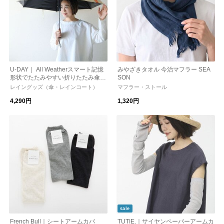
U-DAY｜ All Weatherスマート記憶
みやざきタオル 今治マフラー SEA
形状でたたみやすい折りたたみ傘
SON
日傘/晴雨兼用/紫外線対策
レイングッズ（傘・レインコート）
マフラー・ストール
4,290円
1,320円
sale
French Bull｜シートアームカバ
TUTIE.｜サイヤンペーパーアームカ