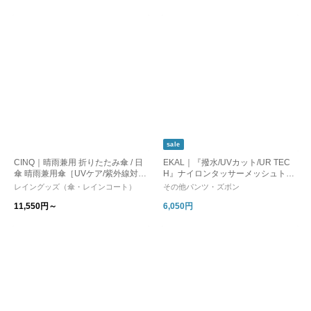
sale
CINQ｜晴雨兼用 折りたたみ傘 / 日
EKAL｜『撥水/UVカット/UR TEC
傘 晴雨兼用傘［UVケア/紫外線対
H』ナイロンタッサーメッシュトラ
策/母の日］
ウザー
レイングッズ（傘・レインコート）
その他パンツ・ズボン
11,550円～
6,050円