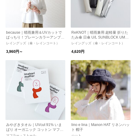
because｜晴雨兼用＆UVカットで
ReKNOT｜晴雨兼用 超軽量 折りた
ばっちり！プレーンカラーアンブレ
たみ傘 日傘 U/L SUNBLOCK UMB
ラ 長傘/折り畳み/日傘/紫外線対策
RELLA AIR rkn-26001
レイングッズ（傘・レインコート）
レイングッズ（傘・レインコート）
トラベルグッズ
3,960円～
4,620円
みやざきタオル｜UVcut 91% いま
lino e lina｜Manon HAT リネンハッ
ばり オーガニック コットン マフラ
ト 帽子
ー ストール ショール 紫外線対策 日
マフラー・ストール
ハット