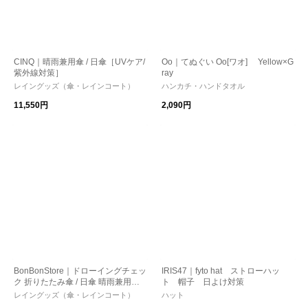
CINQ｜晴雨兼用傘 / 日傘［UVケア/
Oo｜てぬぐい Oo[ワオ] Yellow×G
紫外線対策］
ray
レイングッズ（傘・レインコート）
ハンカチ・ハンドタオル
11,550円
2,090円
BonBonStore｜ドローイングチェッ
IRIS47｜fyto hat ストローハッ
ク 折りたたみ傘 / 日傘 晴雨兼用傘
ト 帽子 日よけ対策
［UVケア/紫外線対策/母の日］
レイングッズ（傘・レインコート）
ハット