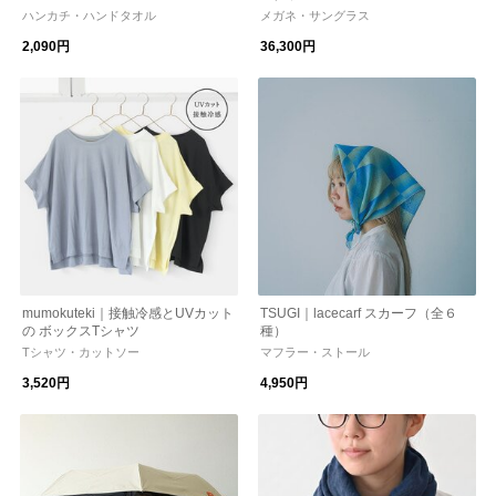
ハンカチ・ハンドタオル
メガネ・サングラス
2,090円
36,300円
mumokuteki｜接触冷感とUVカット
TSUGI｜lacecarf スカーフ（全６
の ボックスTシャツ
種）
Tシャツ・カットソー
マフラー・ストール
3,520円
4,950円