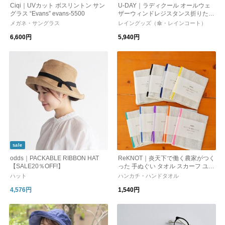
Ciqi｜UVカット ボスリントン サン
U-DAY｜ラディクール オールウェ
グラス “Evans” evans-5500
ザーウィンドレジスタンス折りたた
み傘 晴雨兼用/日傘/紫外線対策 ト
メガネ・サングラス
レイングッズ（傘・レインコート）
ラベルグッズ
6,600円
5,940円
sale
odds｜PACKABLE RIBBON HAT
ReKNOT｜炎天下で働く農家がつく
【SALE20％OFF!】
った 手ぬぐい タオル スカーフ ユニ
セックス 吸水 速乾 軽量 消臭 通気
ハット
ハンカチ・ハンドタオル
性 ギフト MFS2512 リノット
4,576円
1,540円