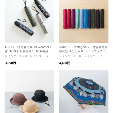
U-DAY｜晴雨兼用傘 All Weather Li
AMVEL｜Pentagon72 世界最軽量
ght Mini 折り畳み傘/日傘/紫外線対
級の折りたたみ傘 レイングッズ 72
策 トラベルグッズ
g 軽い 雨傘 ギフト
レイングッズ（傘・レインコート）
レイングッズ（傘・レインコート）
3,850円
4,400円