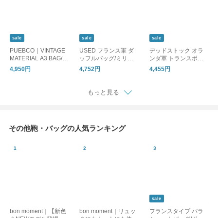
sale
sale
sale
PUEBCO｜VINTAGE
USED フランス軍 ダ
デッドストック オラ
MATERIAL A3 BAG/ト
ッフルバッグ/ミリタ
ンダ軍 トランスポー
ートバッグ
リー
トキャリングバッグ
4,950円
4,752円
4,455円
ブラック/ミリタリー
ボストンバッグ
もっと見る
その他鞄・バッグの人気ランキング
sale
bon moment｜【新色
bon moment｜リュッ
フランスタイプ パラ