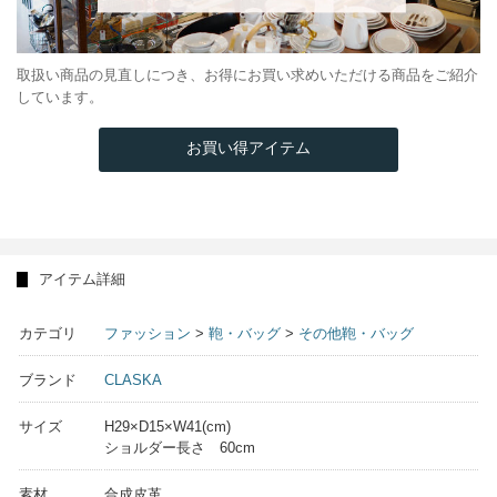
取扱い商品の見直しにつき、お得にお買い求めいただける商品をご紹介
しています。
お買い得アイテム
アイテム詳細
カテゴリ
ファッション
>
鞄・バッグ
>
その他鞄・バッグ
ブランド
CLASKA
サイズ
H29×D15×W41(cm)
ショルダー長さ 60cm
素材
合成皮革