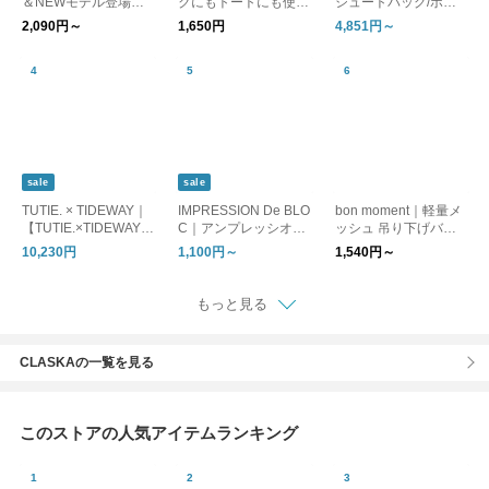
＆NEWモデル登場】
クにもトートにも使え
シュートバッグ/ボス
旅上手になれる 巾着
る メッシュ 縦型バッ
トンバッグ
2,090円～
1,650円
4,851円～
サブバッグ 撥水 2WA
グインバッグ
Yバッグ
sale
sale
TUTIE. × TIDEWAY｜
IMPRESSION De BLO
bon moment｜軽量メ
【TUTIE.×TIDEWAY】
C｜アンプレッシオン
ッシュ 吊り下げバッ
LINEN MOSS BOSTO
マルシェミニ バッグ 5
グインバッグ
10,230円
1,100円～
1,540円～
N S /バッグ/bag/WEB
種
限定
もっと見る
CLASKAの一覧を見る
このストアの人気アイテムランキング