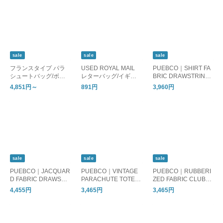
sale
sale
sale
フランスタイプ パラ
USED ROYAL MAIL
PUEBCO｜SHIRT FA
シュートバッグ/ボス
レターバッグ/イギリ
BRIC DRAWSTRING
トンバッグ
ス ロイヤルメール ポ
BAG/巾着バッグ スト
4,851円～
891円
3,960円
ーチ A4
ライプ
sale
sale
sale
PUEBCO｜JACQUAR
PUEBCO｜VINTAGE
PUEBCO｜RUBBERI
D FABRIC DRAWSTR
PARACHUTE TOTE B
ZED FABRIC CLUBH
ING BAG ジャカード
AG/トートバッグ
OUSE SHOE BAG ラ
4,455円
3,465円
3,465円
ファブリックドロース
バライズド ファブリ
トリングバッグ/巾着
ック クラブハウス シ
バッグ
ューズ バッグ