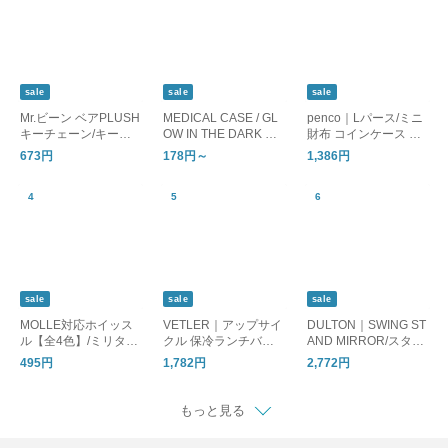
sale
sale
sale
Mr.ビーン ベアPLUSH
MEDICAL CASE / GL
penco｜Lパース/ミニ
キーチェーン/キーホ
OW IN THE DARK ピ
財布 コインケース カ
ルダー
ルケース 蓄光
ードケース
673円
178円～
1,386円
sale
sale
sale
MOLLE対応ホイッス
VETLER｜アップサイ
DULTON｜SWING ST
ル【全4色】/ミリタリ
クル 保冷ランチバッ
AND MIRROR/スタン
ー 笛 防災
グ/保冷バッグ
ドミラー/卓上鏡
495円
1,782円
2,772円
もっと見る