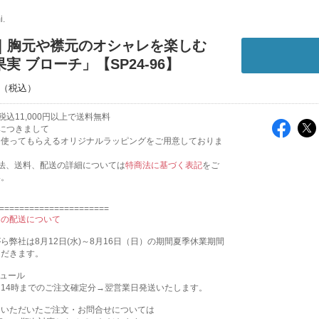
i.
mi｜胸元や襟元のオシャレを楽しむ
実 ブローチ」【SP24-96】
込11,000円以上で送料無料
につきまして
も使ってもらえるオリジナルラッピングをご用意しておりま
法、送料、配送の詳細については
特商法に基づく表記
をご
い。
======================
間の配送について
ら弊社は8月12日(水)～8月16日（日）の期間夏季休業期間
ただきます。
ジュール
14時までのご注文確定分→翌営業日発送いたします。
にいただいたご注文・お問合せについては