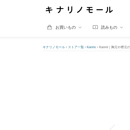
お買いもの
読みもの
キナリノモール
›
ストア一覧
›
Kanmi.
›
Kanmi｜胸元や襟元