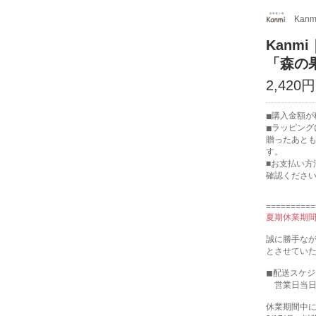
Kanm
Kan
「森の果
2,420円
購入金額が税
ラッピング
贈ったあと
す。
■お支払い方
確認くださ
==========
夏期休業期
誠に勝手なが
とさせてい
◼︎配送スケ
営業日当日
休業期間中