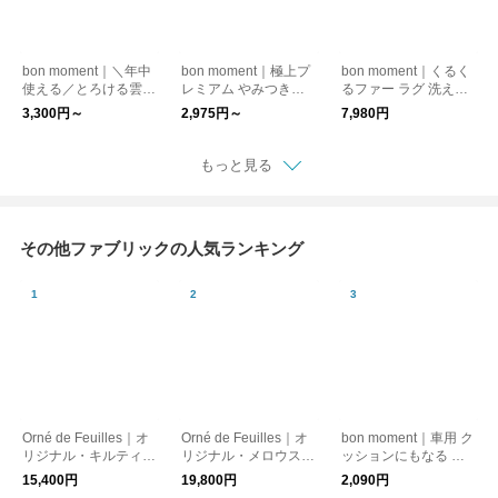
bon moment｜＼年中
bon moment｜極上プ
bon moment｜くるく
使える／とろける雲ケ
レミアム やみつき毛
るファー ラグ 洗える
ット / 掛け布団 肌掛け
布
190×190cm ／ 絨毯
3,300円～
2,975円～
7,980円
ブランケット 夏 寝
ラグマット
具
もっと見る
その他ファブリックの人気ランキング
Orné de Feuilles｜オ
Orné de Feuilles｜オ
bon moment｜車用 ク
リジナル・キルティン
リジナル・メロウステ
ッションにもなる 遮
グマルチカバー Som
ッチ リネンマルチカ
熱 ハンドルカバー
15,400円
19,800円
2,090円
melle
バー