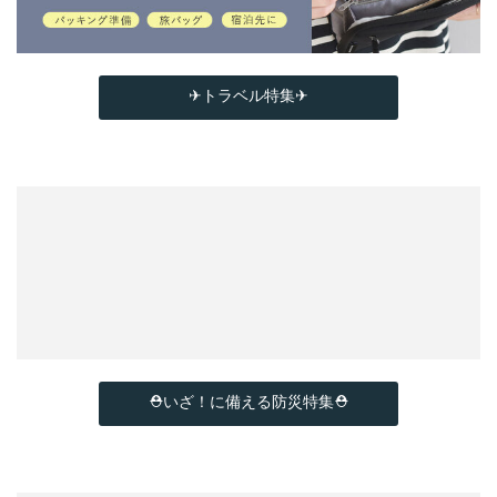
✈トラベル特集✈
⛑いざ！に備える防災特集⛑