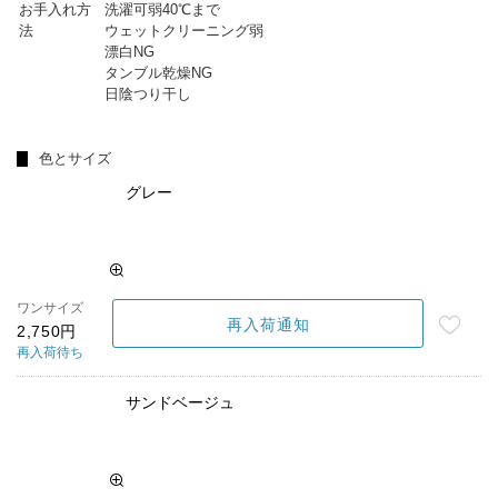
お手入れ方
洗濯可弱40℃まで
法
ウェットクリーニング弱
漂白NG
タンブル乾燥NG
日陰つり干し
色とサイズ
グレー
ワンサイズ
再入荷通知
2,750円
再入荷待ち
サンドベージュ