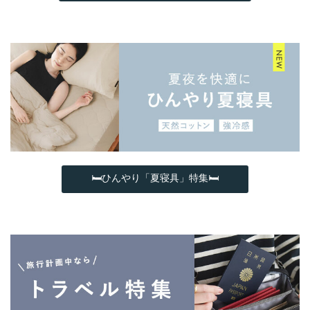
🛏ひんやり「夏寝具」特集🛏