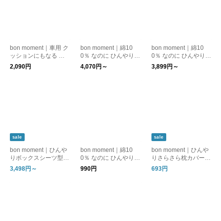
bon moment｜車用 ク
bon moment｜綿10
bon moment｜綿10
ッションにもなる 遮
0％ なのに ひんやり
0％ なのに ひんやりケ
熱 ハンドルカバー
敷きパッド / ドライコ
ット / ドライコットン
2,090円
4,070円～
3,899円～
ットンシリーズ 接触
シリーズ 接触冷感 掛
冷感
け布団 夏
sale
sale
bon moment｜ひんや
bon moment｜綿10
bon moment｜ひんや
りボックスシーツ型
0％ なのに ひんやり
りさらさら枕カバー 4
敷きパッド 綿100% /
枕カバー 綿100％ / ド
3×63cm 綿100% / ド
3,498円～
990円
693円
ドライコットン【前モ
ライコットンシリーズ
ライコットン【前モデ
デル】
接触冷感
ル】