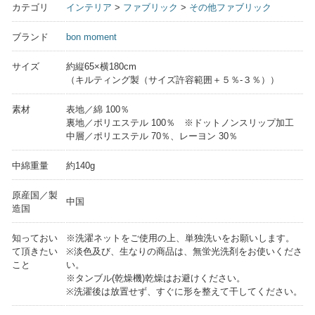
カテゴリ
インテリア
>
ファブリック
>
その他ファブリック
ブランド
bon moment
サイズ
約縦65×横180cm
（キルティング製（サイズ許容範囲＋５％-３％））
素材
表地／綿 100％
裏地／ポリエステル 100％ ※ドットノンスリップ加工
中層／ポリエステル 70％、レーヨン 30％
中綿重量
約140g
原産国／製
中国
造国
知っておい
※洗濯ネットをご使用の上、単独洗いをお願いします。
て頂きたい
※淡色及び、生なりの商品は、無蛍光洗剤をお使いくださ
こと
い。
※タンブル(乾燥機)乾燥はお避けください。
※洗濯後は放置せず、すぐに形を整えて干してください。