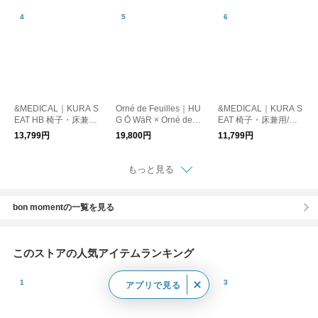
&MEDICAL｜KURA S
Orné de Feuilles｜HU
&MEDICAL｜KURA S
EAT HB 椅子・床兼用/
G Ō WäR × Orné de F
EAT 椅子・床兼用/腰
腰痛
euilles イブルマルチ
痛
13,799円
19,800円
11,799円
カバー
もっと見る
bon momentの一覧を見る
このストアの人気アイテムランキング
アプリで見る