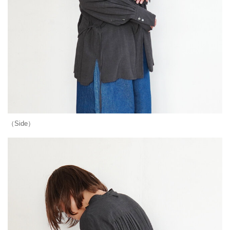
（Side）