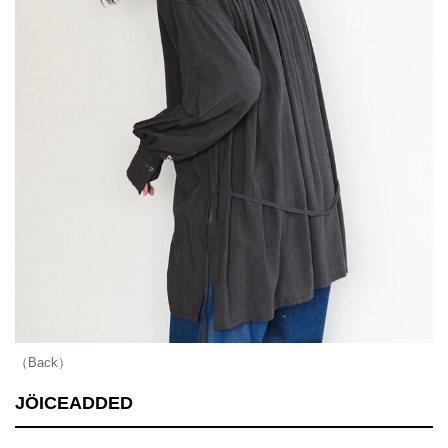
（Back）
JÖICEADDED