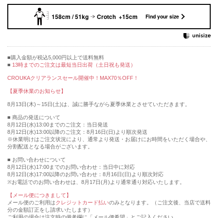
158cm / 51kg
Crotch +15cm
Find your size
購入金額が税込5,000円以上で送料無料
13時までのご注文は最短当日出荷（土日祝も発送）
CROUKAクリアランスセール開催中！MAX70％OFF！
【夏季休業のお知らせ】
8月13日(木)～15日(土)は、誠に勝手ながら夏季休業とさせていただきます。
■ 商品の発送について
8月12日(水)13:00までのご注文：当日発送
8月12日(水)13:00以降のご注文：8月16日(日)より順次発送
※休業明けはご注文状況により、通常より発送・お届けにお時間をいただく場合や、
分割配送となる場合がございます。
■ お問い合わせについて
8月12日(水)17:00までのお問い合わせ：当日中に対応
8月12日(水)17:00以降のお問い合わせ：8月16日(日)より順次対応
※お電話でのお問い合わせは、8月17日(月)より通常通り対応いたします。
【メール便につきまして】
メール便のご利用は
クレジットカード払い
のみとなります。（ご注文後、当店で送料
分の金額訂正をし請求いたします）
ご利用の場合は注文時の備考欄に「メール便希望」とご記入ください。