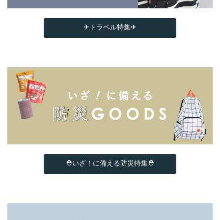
✈トラベル特集✈
⛑いざ！に備える防災特集⛑