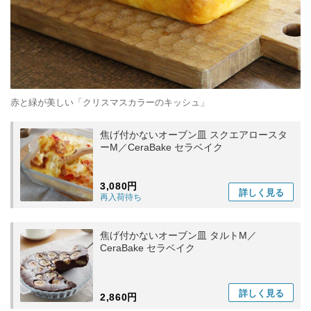
赤と緑が美しい「クリスマスカラーのキッシュ」
焦げ付かないオーブン皿 スクエアロースタ
ーM／CeraBake セラベイク
3,080円
詳しく
見る
再入荷待ち
焦げ付かないオーブン皿 タルトM／
CeraBake セラベイク
詳しく
見る
2,860円