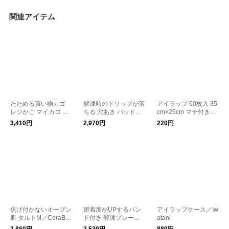
関連アイテム
たためる買い物カゴ
解凍時のドリップが落
アイラップ 60枚入 35
レジかご マイカゴ 折
ちる 穴あき バッド付
cm×25cm マチ付きポ
りたたみバスケット
き 解凍プレート 日本
リ袋／岩谷マテリアル
3,410円
2,970円
220円
製 燕三条 ／IDEAseki
防災／Iwatani
kawa
焦げ付かないオーブン
密着度がUPするバン
アイラップケース／Iw
皿 タルトM／CeraBak
ド付き 解凍プレート
atani
e セラベイク
ホワイト ／atomico