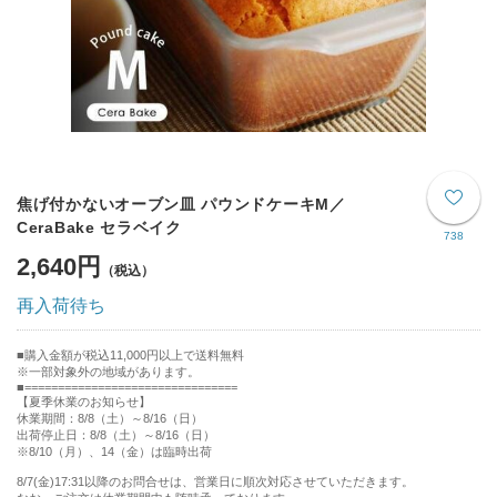
焦げ付かないオーブン皿 パウンドケーキM／
CeraBake セラベイク
738
2,640円
再入荷待ち
購入金額が税込11,000円以上で送料無料
※一部対象外の地域があります。
================================
【夏季休業のお知らせ】
休業期間：8/8（土）～8/16（日）
出荷停止日：8/8（土）～8/16（日）
※8/10（月）、14（金）は臨時出荷
8/7(金)17:31以降のお問合せは、営業日に順次対応させていただきます。