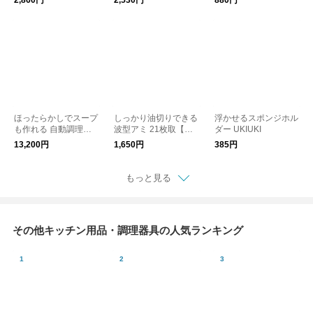
2,860円
2,530円
880円
ほったらかしでスープ
しっかり油切りできる
浮かせるスポンジホル
も作れる 自動調理ポ
波型アミ 21枚取【揚
ダー UKIUKI
ット 600ml／レコルト
げ物】
13,200円
1,650円
385円
recolte【送料無料】
もっと見る
その他キッチン用品・調理器具の人気ランキング