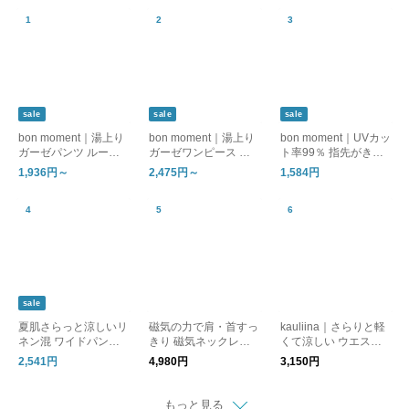
sale
sale
sale
bon moment｜湯上り
bon moment｜湯上り
bon moment｜UVカッ
ガーゼパンツ ルーム
ガーゼワンピース ル
ト率99％ 指先がきれ
パンツ
ームワンピース
いに見える アームカ
1,936円～
2,475円～
1,584円
バー / UPF50＋ メン
トール加工 接触冷感
sale
夏肌さらっと涼しいリ
磁気の力で肩・首すっ
kauliina｜さらりと軽
ネン混 ワイドパンツ /
きり 磁気ネックレス
くて涼しい ウエスト
洗える コットンリネ
管理医療機器／MAGS
ドロストブラウス
2,541円
4,980円
3,150円
ン ベイカーワイドパ
LIM マグスリム
ンツ
もっと見る