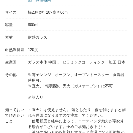
サイズ
幅23×奥行10×高さ6cm
容量
800ml
素材
耐熱ガラス
耐熱温度差
120度
生産国
ガラス本体 中国 、 セラミックコーティンク゛加工 日本
その他
※電子レンジ、オーブン、オーブントースター、食洗器
使用可。
※直火、IH調理器、天火（ガスオーブン）は不可
※箱入り
知っておい
・直火には使えません。 落としたり、傷を付けますと割
て頂きたい
れる原因になりますので注意してください。
こと
・使用頻度と経年によって、コーティング効力が弱化す
る場合がございます。予めご承知おき下さい。
・油分の多いものを加熱しすぎると高温になる可能性が