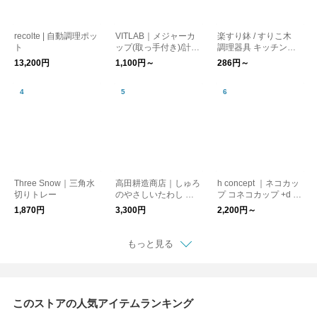
recolte | 自動調理ポッ
VITLAB｜メジャーカ
楽すり鉢 / すりこ木
ト
ップ(取っ手付き)/計量
調理器具 キッチン用
カップ ドイツ製
品
13,200円
1,100円～
286円～
Three Snow｜三角水
高田耕造商店｜しゅろ
h concept ｜ネコカッ
切りトレー
のやさしいたわし さ
プ コネコカップ +d 猫
さら 紐つき 大
動物
1,870円
3,300円
2,200円～
もっと見る
このストアの人気アイテムランキング