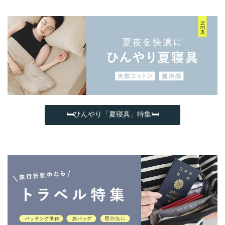
🛏ひんやり「夏寝具」特集🛏