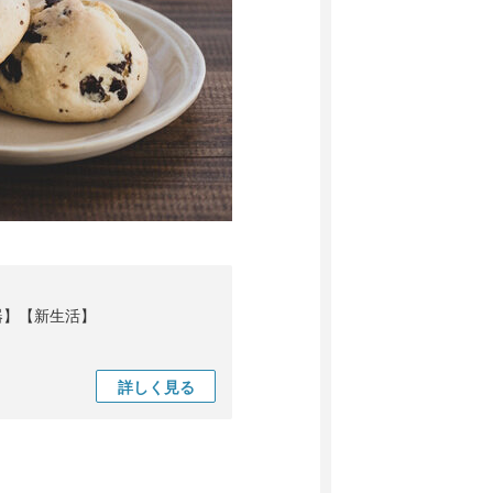
器】【新生活】
詳しく
見る