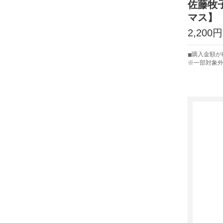
佐藤牧
マス】
2,200
購入金額が
※一部対象