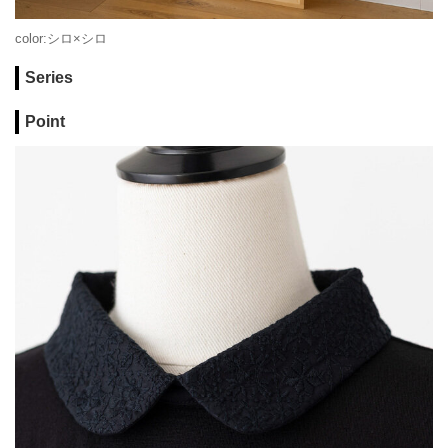
color:シロ×シロ
Series
Point