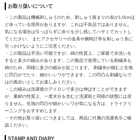
お取り扱いについて
・この製品は機械刺しゅうのため、刺しゅう留まりの糸が1,0cmほ
ど余っている箇所がありますが、これは不良品ではありません。
気になる場合は引っぱらずに余りを少し残してハサミでカットし
てください。 またアクセサリーの金具や腕時計等を刺しゅう糸に
引っかけないようにご注意ください。
・この製品は手洗い可能ですが、綿の性質上、ご家庭で水洗いを
すると多少の縮みがあります。この製品で使用している刺繍糸も
綿のため、同様に多少の縮みが起こります。 刺繍糸が縮むと生地
に凹凸がでたり、細かいシワができます。この凹凸も刺繍ならで
はの風合いとしてお楽しみください。
・この縮みは洗濯後のアイロンで多少は伸ばすことができます
が、素材の性質上、一度水分を含むと洗濯前と同様の状態には戻
りません。生地の凹凸や細かいシワが気になる方は、ドライクリ
ーニングをおすすめします。
・その他お取り扱いにつきましては、商品に付属の洗濯表示ご確
認ください。
STAMP AND DIARY