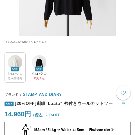
＜SDC403AW89：クロ×クロ＞
sale
sale
シロ×シロ
クロ×クロ
再入荷待ち
残り1点
STAMP AND DIARY
[20%OFF]刺繍"Laata" 衿付きウールカットソー
16
sale
14,960円
20%OFF
158cm / 51kg
Waist +15cm
Find your size