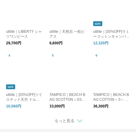
sale
utilite｜LIBERTY シャ
utilite｜天然石 一粒ピ
utilite｜[30%OFF]ラミ
ツワンピース
アス
ーコットンキャンバス
晴雨兼用長傘
29,700円
6,600円
12,320円
sale
utilite｜[20%OFF]ツイ
TAMPICO｜BEACH B
TAMPICO｜BEACH B
ステッド天竺 ドルマ
AG SCOTTON＜XS＞
AG COTTON＜S＞ コ
ンプルオーバー
コットンキャンバス
ットンキャンバス バ
10,560円
33,000円
36,300円
バッグ
ッグ
もっと見る