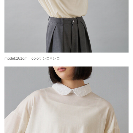
model:161cm color: シロ×シロ