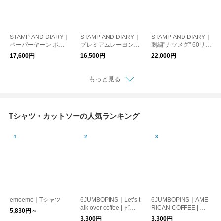
STAMP AND DIARY｜
STAMP AND DIARY｜
STAMP AND DIARY｜
ペーパーヤーン ポケ
プレミアムレーヨンタ
刺繍"ナツメグ" 60リネ
ット付き半袖プルオー
イプライター ノーカ
ン×リネン天竺 ドロー
17,600円
16,500円
22,000円
バー
ラープルオーバー
ストリング付プルオー
バー
もっと見る
Tシャツ・カットソーの人気ランキング
emoemo｜Tシャツ
6JUMBOPINS｜Let’s t
6JUMBOPINS｜AME
alk over coffee | ビッ
RICAN COFFEE | ビ
5,830円～
グTシャツ
ッグTシャツ
3,300円
3,300円