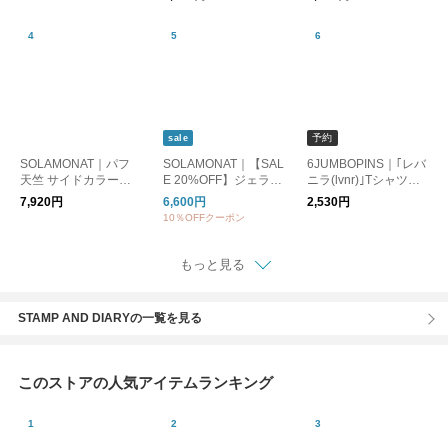
予約
sale
SOLAMONAT｜パフ
SOLAMONAT｜【SAL
6JUMBOPINS｜｢レバ
天竺 サイドカラーリ
E 20%OFF】ジェラー
ニラ(lvnr)｣Tシャツ
ボン 5分袖プリントプ
ト天竺 コクーンプル
【キナリノ別注】
7,920円
6,600円
2,530円
ルーオーバー(AREYO
オーバー トップス Tシ
10％OFFクーポン
U)SMA-PUF-IRO-ARE
ャツ カットソー SMA-
JT-COC
もっと見る
STAMP AND DIARYの一覧を見る
このストアの人気アイテムランキング