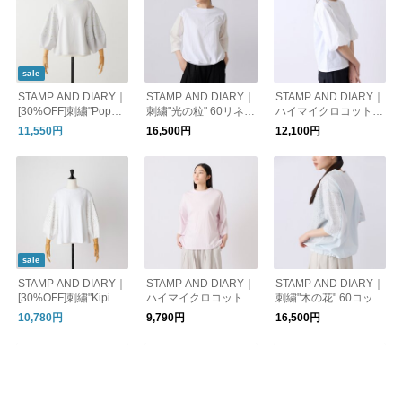
sale
STAMP AND DIARY｜
STAMP AND DIARY｜
STAMP AND DIARY｜
[30%OFF]刺繍"Popsic
刺繍"光の粒" 60リネン
ハイマイクロコットン
le" コットンラミーソ
×ハイマイクロコット
天竺 袖切替プルオー
11,550円
16,500円
12,100円
ルベ×ハイマイクロコ
ン天竺 袖刺繍カット
バー
ットン天竺 袖刺繍ボ
ソー
リュームスリーブプル
オーバー
sale
STAMP AND DIARY｜
STAMP AND DIARY｜
STAMP AND DIARY｜
[30%OFF]刺繍"Kipina"
ハイマイクロコットン
刺繍"木の花" 60コット
60コットンローン×ハ
天竺 ワイドスリーブ
ンローン×ハイマイク
10,780円
9,790円
16,500円
イマイクロコットン天
プルオーバー
ロコットン天竺 ドロ
竺 袖刺繍ボリューム
ーストリング付プルオ
スリーブプルオーバー
ーバー