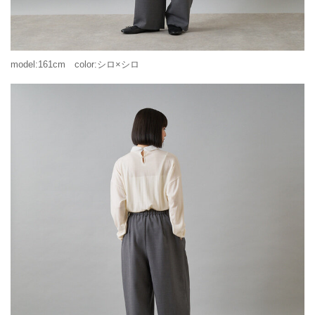
model:161cm color:シロ×シロ