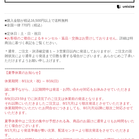
購入金額が税込16,500円以上で送料無料
全国一律 770円（税込）
■定休日：土・日・祝日
■お客様のご都合によるキャンセル・返品・交換はお受けしておりません。
詳細は特
商法に基づく表記をご覧ください。
＊通常、ご注文・決済確定後１～３営業日以内に発送しておりますが、 ご注文の混
雑状況により通常より発送まで日数を要する場合がございます。あらかじめご了承い
ただけますようお願い申し上げます。
================================
【夏季休業のお知らせ】
休業期間：8/11(火・祝) ～ 8/16(日)
誠に勝手ながら、上記期間中は発送・お問い合わせ対応をお休みさせていただきま
す。
8/9(日)23:59までに決済完了のご注文は休業前の発送となります。
それ以降にいただきましたご注文は、8/17(月)より順次発送とさせていただきます。
休業期間中にいただいたお問合せにつきましても、8/17(月)以降に順次ご対応させて
いただきます。
夏季休業中はご注文の集中が予想される為、商品のお届けに通常よりもお時間をいた
だく場合がございます。
8/17(月)より発送準備が整い次第、配送センターより順次発送をさせていただきま
す。