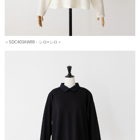
＜SDC403AW89：シロ×シロ＞