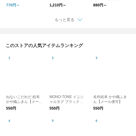
770円～
1,210円～
880円～
もっと見る
このストアの人気アイテムランキング
ねないこだれだ 絵本
MONO-TONE イニシ
名作絵本 かや織ふき
かや織ふきん【メール
ャルタグ ブラック
ん【メール便可】
便可】
【メール便可】
550円
550円
550円