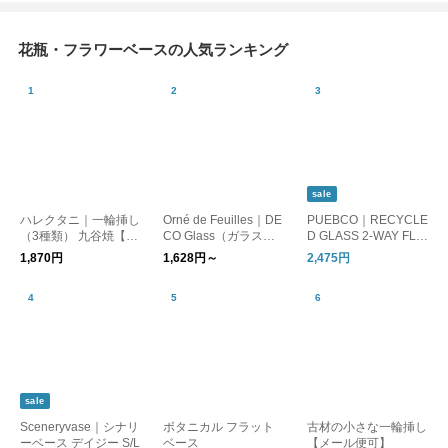
花瓶・フラワーベースの人気ランキング
sale
ハレクタニ｜一輪挿し
Orné de Feuilles｜DE
PUEBCO｜RECYCLE
（3種類） 九谷焼【花
CO Glass（ガラスベ
D GLASS 2-WAY FLO
入れ 花瓶 フラワーポ
ース）
WER VASE/フラワー
1,870円
1,628円～
2,475円
ット】【インテリア】
ベース 花器
【ギフト】
sale
Sceneryvase｜シナリ
ボタニカル フラット
古材の小さな一輪挿し
ーベース デイジー S/L
ベース
【メール便可】