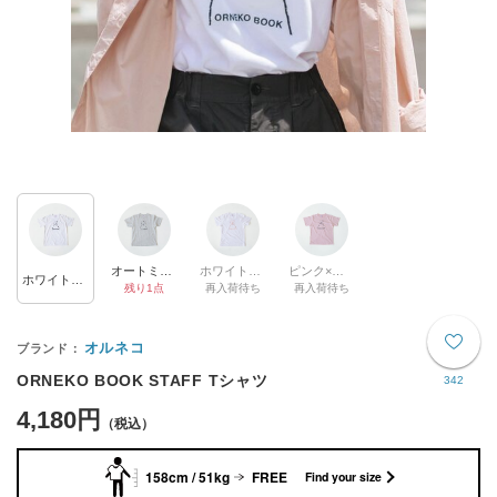
オートミール×ブラック
ホワイト×アプリコット
ピンク×グレー
ホワイト×ブラック
残り1点
再入荷待ち
再入荷待ち
オルネコ
ORNEKO BOOK STAFF Tシャツ
342
4,180円
158cm / 51kg
FREE
Find your size