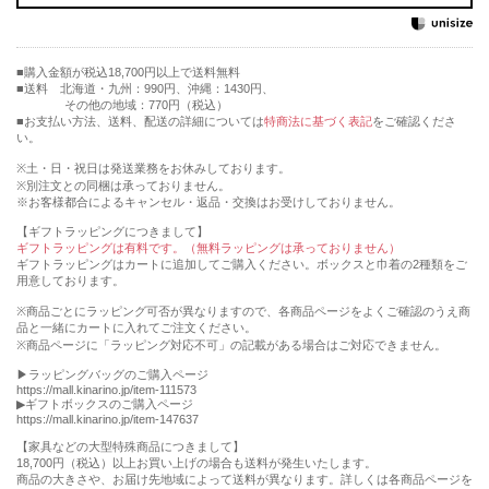
購入金額が税込18,700円以上で送料無料
送料 北海道・九州：990円、沖縄：1430円、
その他の地域：770円（税込）
■お支払い方法、送料、配送の詳細については
特商法に基づく表記
をご確認くださ
い。
※土・日・祝日は発送業務をお休みしております。
※別注文との同梱は承っておりません。
※お客様都合によるキャンセル・返品・交換はお受けしておりません。
【ギフトラッピングにつきまして】
ギフトラッピングは有料です。（無料ラッピングは承っておりません）
ギフトラッピングはカートに追加してご購入ください。ボックスと巾着の2種類をご
用意しております。
※商品ごとにラッピング可否が異なりますので、各商品ページをよくご確認のうえ商
品と一緒にカートに入れてご注文ください。
※商品ページに「ラッピング対応不可」の記載がある場合はご対応できません。
▶︎ラッピングバッグのご購入ページ
https://mall.kinarino.jp/item-111573
▶︎ギフトボックスのご購入ページ
https://mall.kinarino.jp/item-147637
【家具などの⼤型特殊商品につきまして】
18,700円（税込）以上お買い上げの場合も送料が発⽣いたします。
商品の⼤きさや、お届け先地域によって送料が異なります。詳しくは各商品ページを