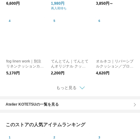
ント柄
イブリッド インディ
6,600円
1,980円
3,850円～
アン クッション
再入荷待ち
fog linen work｜別注
てんとてん｜てんとて
オルネコ｜リバーシブ
リネンクッションカバ
んオリジナル クッシ
ルクッション／ブロッ
ー（フリンジ付き）
ョンカバー 45×45cm
クプリント（ベッド
5,170円
2,200円
4,620円
Blue Frill
用）
もっと見る
Atelier KOTETSUの一覧を見る
このストアの人気アイテムランキング