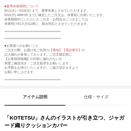
■夏季休業期間について
8/11(火)～8/16(日) まで、夏季休業とさせていただきます。
8/10(月) AM8:00 までに確定したご注文は、休業前に出荷いたします。
休業期間中にいただいたご注文・お問合せにつきましては
休業明け8/17(月)以降に、順次対応とさせていただきます。
================================
================================
■お客様へのお願いごと
ご注文の際、お届け先ご住所の
【番地】【電話番号】
の
記入漏れが多発しております。ご注文確定前に
【お客様情報欄】の内容に漏れがないか
再度ご確認頂き、ご注文処理をお願いします。
お手数をお掛けいたしますが、ご協力頂きますよう
お願い申し上げます。
================================
アイテム説明
仕様・サイズ
「KOTETSU」さんのイラストが引き立つ、ジャガ
ード織りクッションカバー