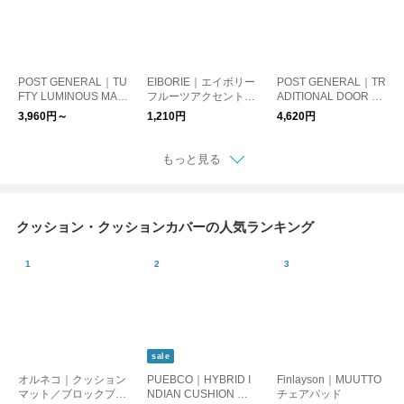
POST GENERAL｜TU
EIBORIE｜エイボリー
POST GENERAL｜TR
FTY LUMINOUS MAT
フルーツアクセントマ
ADITIONAL DOOR M
/ タフティー ルミナス
ット
AT60 /トラディショナ
3,960円～
1,210円
4,620円
マット
ルドアマット60 玄
関マット
もっと見る
クッション・クッションカバーの人気ランキング
sale
オルネコ｜クッション
PUEBCO｜HYBRID I
Finlayson｜MUUTTO
マット／ブロックプリ
NDIAN CUSHION ハ
チェアパッド