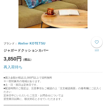
Atelier KOTETSU
ジャガードクッションカバー
122
3,850円
再入荷待ち
購入金額が税込11,000円以上で送料無料
※一部対象外の地域があります。
土・日・祝日は定休日です。
■配送時間のご指定は、注意事項をご確認の上「注文確認画面」の備考欄にご記入く
ださい
定休日中にいただいたご注文・お問合せについては
翌営業日以降に、順次対応とさせていただきます。
================================