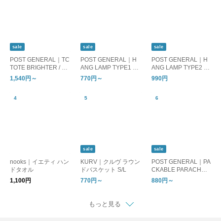
sale
sale
sale
POST GENERAL｜TC
POST GENERAL｜H
POST GENERAL｜H
TOTE BRIGHTER / テ
ANG LAMP TYPE1 ハ
ANG LAMP TYPE2 ハ
ィーシートート ブラ
ングランプ タイプワ
ングランプ タイプツ
1,540円～
770円～
990円
イター
ン
ー
sale
sale
nooks｜イエティ ハン
KURV｜クルヴ ラウン
POST GENERAL｜PA
ドタオル
ドバスケット S/L
CKABLE PARACHUT
E NYLON BAG
1,100円
770円～
880円～
もっと見る