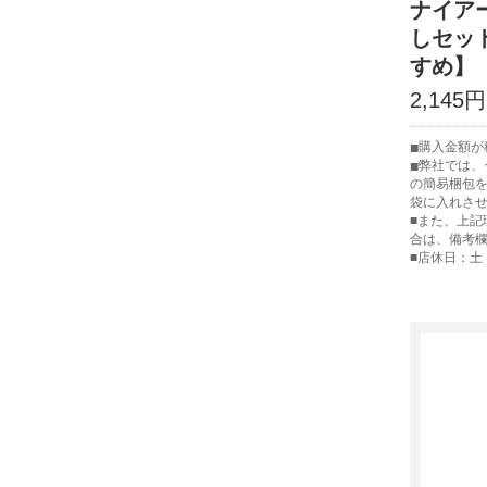
ナイア
しセッ
すめ】
2,145円
購入金額が税
弊社では、
の簡易梱包
袋に入れさ
■また、上記
合は、備考
■店休日：土