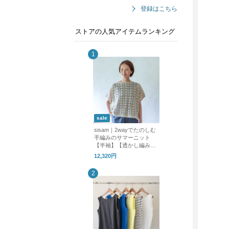
登録はこちら
ストアの人気アイテムランキング
sale
sisam｜2wayでたのしむ
手編みのサマーニット
【半袖】【透かし編み】
【天然素材】/2wayリラ
12,320円
ックスプルオーバー