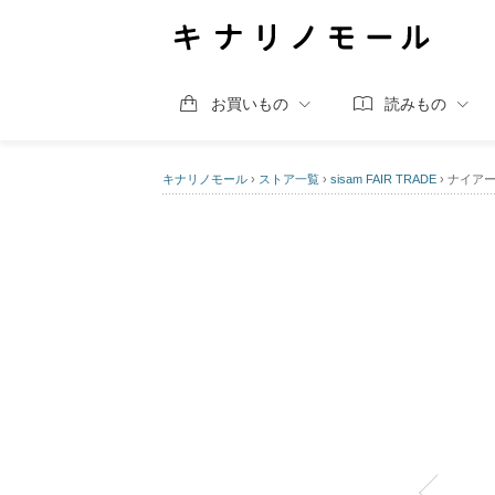
お買いもの
読みもの
キナリノモール
›
ストア一覧
›
sisam FAIR TRADE
›
ナイア