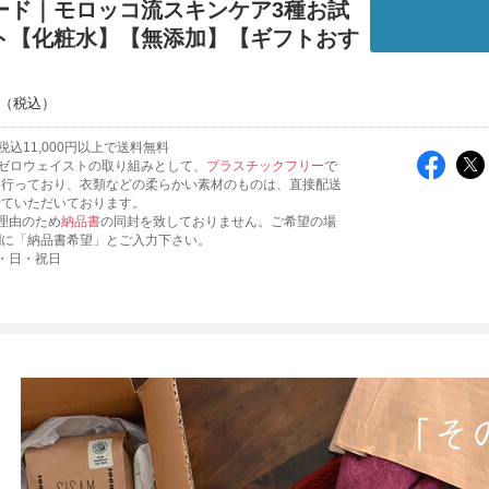
ード｜モロッコ流スキンケア3種お試
ト【化粧水】【無添加】【ギフトおす
込11,000円以上で送料無料
ゼロウェイストの取り組みとして、
プラスチックフリー
で
を行っており、衣類などの柔らかい素材のものは、直接配送
せていただいております。
理由のため
納品書
の同封を致しておりません。ご希望の場
欄に「納品書希望」とご入力下さい。
・日・祝日